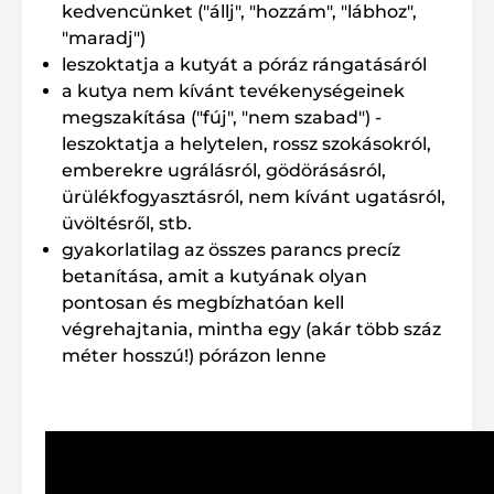
kedvencünket ("állj", "hozzám", "lábhoz",
"maradj")
leszoktatja a kutyát a póráz rángatásáról
a kutya nem kívánt tevékenységeinek
megszakítása ("fúj", "nem szabad") -
leszoktatja a helytelen, rossz szokásokról,
emberekre ugrálásról, gödörásásról,
ürülékfogyasztásról, nem kívánt ugatásról,
üvöltésről, stb.
gyakorlatilag az összes parancs precíz
betanítása, amit a kutyának olyan
pontosan és megbízhatóan kell
végrehajtania, mintha egy (akár több száz
méter hosszú!) pórázon lenne
Az erő a kíméletességben rejlik: a
legjobb technológia az érzékeny és
kisebb kutyák képzéséhez
A készülék 3 típusú korrekció lehetőségét biztosítja.