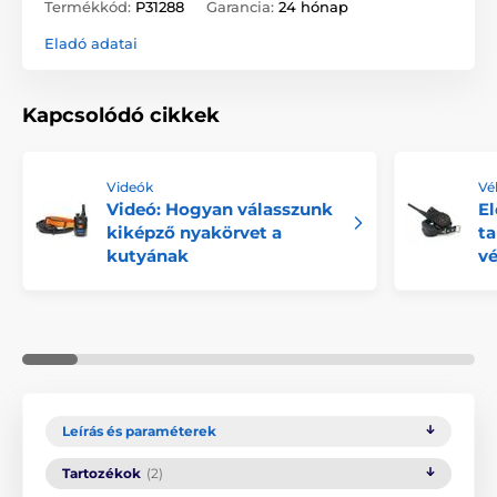
Termékkód:
P31288
Garancia:
24 hónap
Eladó adatai
Kapcsolódó cikkek
Videók
Vé
Videó: Hogyan válasszunk
El
kiképző nyakörvet a
ta
kutyának
v
Leírás és paraméterek
Tartozékok
(2)