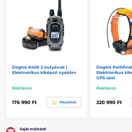
Dogtra 640X 2 kutyának |
Dogtra Pathfinde
Elektronikus kiképző nyakörv
Elektronikus ki
GPS-szel
Raktáron
Raktáron
Áttekintés és olvashatóság minden
lépésben ...
176 990 Ft
220 990 Ft
Részletek
A PetSafe® 900 m egyéb termékekkel ellentétben
elegáns, tágas digitális kijelzővel rendelkezik, mely
háttérvilágítással lett ellátva. Az adatok nagyon jól
Saját márkánk
olvashatók a kijelzőn. A maximális áttekinthetőség