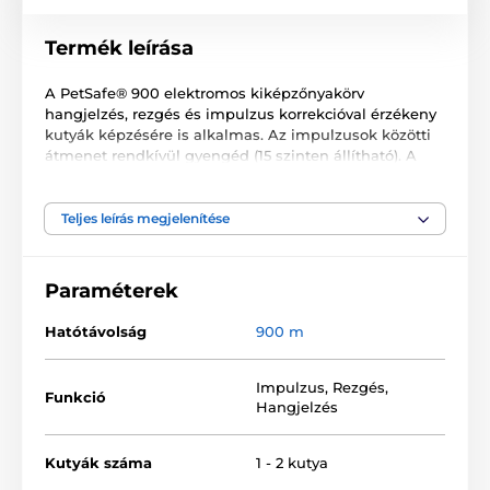
Termék leírása
A PetSafe® 900 elektromos kiképzőnyakörv
hangjelzés, rezgés és impulzus korrekcióval érzékeny
kutyák képzésére is alkalmas. Az impulzusok közötti
átmenet rendkívül gyengéd (15 szinten állítható). A
funkcionálisan és vizuálisan kifinomult kialakítás
lehetővé teszi a 900 méteres hatótávolságon belüli
képzést. A készülék további előnye a vízálló
Teljes leírás megjelenítése
tulajdonságban és a kiválóan olvasható kijlzőben
rejlik. További vevő megvásárlásával egyszerre 2 kutya
képzése lehetséges.
Paraméterek
Legfőbb funkciók:
Hatótávolság
900 m
Hatótávolság 900 m
Impulzus
,
Rezgés
,
Funkció
Kis és közepes kutyafajták képzésére
Hangjelzés
3 típusú korrekció: hangjelzés, rezgés, impulzus
15 szintű impulzus korrekció
Kutyák száma
1 - 2 kutya