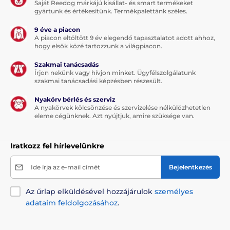
Saját Reedog márkájú kisállat- és smart termékeket
érdekében a kijelzőn megjelenik a korrekció szintje,
gyártunk és értékesítünk. Termékpalettánk széles.
az akkumulátor állapota és a képzett kutya (két kutya
egyidejű képzése esetén). A vevőkészülék alakja
9 éve a piacon
mobitelefonra emlékeztet, megjelenése és formája
A piacon eltöltött 9 év elegendő tapasztalatot adott ahhoz,
nagyon kifinomult, de egyben tartós. Nem kell
hogy elsők közé tartozzunk a világpiacon.
aggódnia enyhe eső esetén sem.
Szakmai tanácsadás
Írjon nekünk vagy hívjon minket. Ügyfélszolgálatunk
A készülék akkumulátorának teljes feltöltési ideje 4 -5
szakmai tanácsadási képzésben részesült.
óra. Hálózati adapter segítségével, mely a csomag
tartalma, bármikor újratölthető (USB csatlakozás).
Nyakörv bérlés és szerviz
A nyakörvek kölcsönzése és szervizelése nélkülözhetetlen
Amennyiben elegendő kisebb hatótávolságú termék,
eleme cégünknek. Azt nyújtjuk, amire szüksége van.
figyelmébe ajánljuk az alábbi termékeink egyikét:
PetSafe® 100 m, PetSafe® 300 m, vagy PetSafe® 600
m.
Iratkozz fel hírlevelünkre
Ide írja az e-mail címét
Bejelentkezés
Az űrlap elküldésével hozzájárulok
személyes
Hatótávolság
adataim feldolgozásához
.
A PetSafe® 900 m hatótávolsága 900
méter. Alkalmas nagyobb területen való