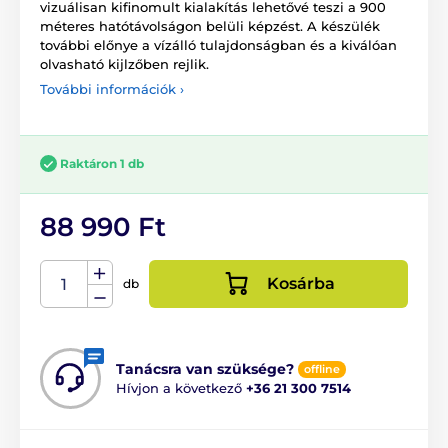
vizuálisan kifinomult kialakítás lehetővé teszi a 900
méteres hatótávolságon belüli képzést. A készülék
további előnye a vízálló tulajdonságban és a kiválóan
olvasható kijlzőben rejlik.
További információk ›
Raktáron 1 db
88 990 Ft
Kosárba
db
Tanácsra van szüksége?
offline
Hívjon a következő
+36 21 300 7514