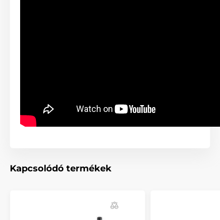
Lehetővé teszi továbbá a jelek kombinációját, így a
hagyományos büntetés helyett egyes jeleket akár
dícséretként is használhat. Ez biztosítja a rugalmas
képzést, többféle képzési stratégiával.
Az impulzusok szintje 15 fokozatú skálán állítható. Az
impulzusok közötti átmenet rendkívül gyengéd és
kíméletes, így könnyedén beállítható a
legmegfelelőbb impulzusszint a legérzékenyebb házi
kedvenceknél is. Az impulzusok fokozatos növelésével
beállítja a megfelelő szintet anélkül, hogy a kutya
észlelné az impulzus erejének növekedését. A
PetSafe® 900m-es kiképzőnyakörvvel
megakadályozhatja a nemkívánatos impulzusszint
megnövekedését, pl. a gomb véletlenszerű
megnyomásával. Ezt a funkciót biztonsági zár biztosít,
amely a 8-as impulzusszinttől a 15. szintig állítható be.
Kapcsolódó termékek