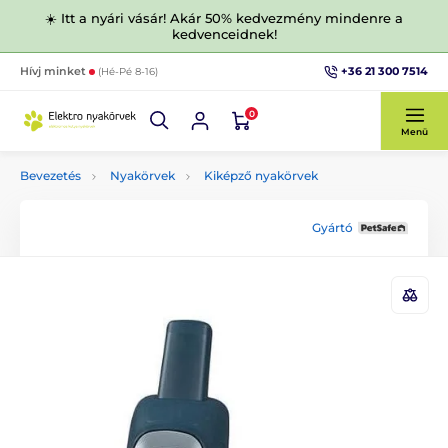
☀️ Itt a nyári vásár! Akár 50% kedvezmény mindenre a
kedvenceidnek!
+36 21 300 7514
Hívj minket
(Hé-Pé 8-16)
0
Menü
Bevezetés
Nyakörvek
Kiképző nyakörvek
Gyártó