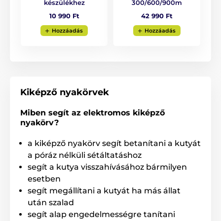
készülékhez
300/600/900m
10 990 Ft
42 990 Ft
Hozzáadás
Hozzáadás
A kifinomult, könnyű vevőkészülék biztosítja a
kényelmes viselést és a két hosszúságú elektródának
Kiképző nyakörvek
köszönhetően a nyakörv testre szabható. A hosszú
szőrzetű kutyáknál hosszabb elektródákat használjon,
Miben segít az elektromos kiképző
hogy az elektródák érintkezzenek a kutya bőrével. A
nyakörv?
rövid elektródákat a közepes és rövid szőrzetű kutyák
számára javasoljuk. Mindkét elektródaváltozat része a
a kiképző nyakörv segít betanítani a kutyát
csomagnak, így kipróbálhatja melyik változat és méret
a megfelelő.
a póráz nélküli sétáltatáshoz
segít a kutya visszahívásához bármilyen
esetben
segít megállítani a kutyát ha más állat
után szalad
segít alap engedelmességre tanítani