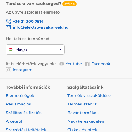
képzéshez is.
Tanácsra van szükséged?
offline
Az ügyfélszolgálat elérhető
+36 21 300 7514
info@elektro-nyakorvek.hu
A működés (korrekció) típusa
Hol találsz bennünket
A PetSafe® 900 korrekcióként
hangjelzéssel, rezgéssel és
Magyar
elektrosztatikus impulzussal használható.
Az impulzus ereje 15 szinten állítható. Az impulzusok
Itt is elérhetőek vagyunk::
Youtube
Facebook
közötti átmenet rendkívül gyengéd. Az érzékeny
Instagram
kutyák részére lett kialakítva.
További információk
Szolgáltatásaink
Elérhetőségek
Termék visszaküldése
Energiaellátás
Reklamációk
Termék szerviz
A készülék akkumulátorának teljes
Szállítás és fizetés
Bazár termékek
feltöltési ideje 4 -5 óra. Hálózati adapter
A cégről
Nagykereskedelem
segítségével, mely a csomag tartalma,
bármikor újratölthető.
Szerződési feltételek
Cikkek és hírek