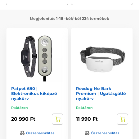
Mi alapján kell kiválasztani az elektromos
nyakörvet?
Megjelenítés 1-18 -ból/-ből 234 termékek
Többféle típusú
elektromos nyakörv
kapható a piacon.
Nagyon fontos a megfelelő típus kiválasztása. Figyelembe
kell venni a kutya méretét, de például a tartozékokat és a
készülék funkcióit is. Javasoljuk
elektromos nyakörv
kiválasztását
típus, kutyafajta, funkciók, korrekciók,
tulajdonságok és tartozékok szerint.
Segítünk a megfelelő termék
kiválasztásában
Patpet 680 |
Reedog No Bark
Elektronikus kiképző
Premium | Ugatásgátló
Amennyiben segítségre lenne szüksége a megfelelő termék
nyakörv
nyakörv
kiválasztásában, Ügyfélszolgálatunk áll a rendelkezésére.
Raktáron
Raktáron
Hívhat minket az alábbi telefonszámon: +36-30-337-5905,
írhat e-mail címünkre:
info@elektro-nyakorvek.hu
, vagy
20 990 Ft
11 990 Ft
használja az online chat ablakot, weboldalunk jobb alsó
sarkában.
Összehasonlítás
Összehasonlítás