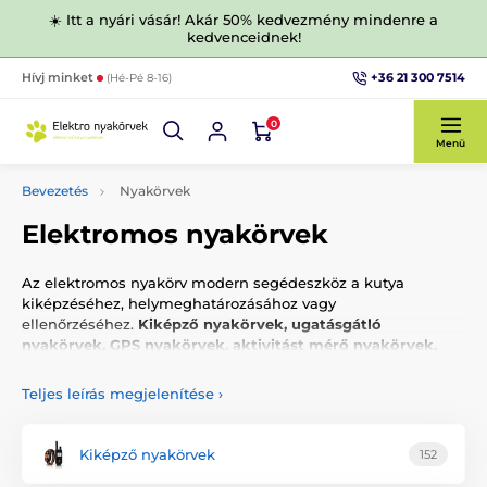
☀️ Itt a nyári vásár! Akár 50% kedvezmény mindenre a
kedvenceidnek!
+36 21 300 7514
Hívj minket
(Hé-Pé 8-16)
0
Menü
Bevezetés
Nyakörvek
Elektromos nyakörvek
Az elektromos nyakörv modern segédeszköz a kutya
kiképzéséhez, helymeghatározásához vagy
ellenőrzéséhez.
Kiképző nyakörvek, ugatásgátló
nyakörvek, GPS nyakörvek, aktivitást mérő nyakörvek,
valamint láthatatlan kutyakerítések
kínálatával állunk
tenyésztők és professzionális kinológusok rendelkezésére.
Teljes leírás megjelenítése
›
Mi az elektromos nyakörv?
Kiképző nyakörvek
152
A leggyakrabban használt típusok közé tartoznak az