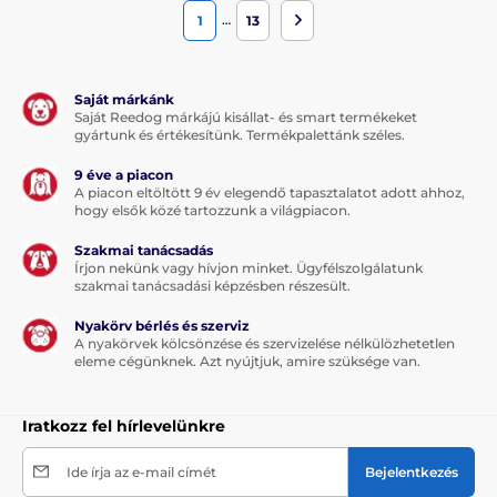
egyenletlen terepen (erdős területen) képzi kutyáját,
…
1
13
célszerű nagyobb hatótávolsággal rendelkező készüléket
választani. A nyakörvek mellett feltüntetett hatótávolság
akadályok nélküli területekre érvényesek. Egyenletlen,
erdős területeken az így megadott hatótávolság
Saját márkánk
jelentősen csökken (rádióhullám terjedése miatt).
Saját Reedog márkájú kisállat- és smart termékeket
Nagyobb hatótávolságra pl. vadászoknak lesz szüksége. A
gyártunk és értékesítünk. Termékpalettánk széles.
legtöbb felhasználó számára azonban elegendő lesz
kisebb hatótávolság (a kutya visszahívására,
9 éve a piacon
A piacon eltöltött 9 év elegendő tapasztalatot adott ahhoz,
figyelmeztetésére, stb.). Ilyen esetekben elegendő lesz
hogy elsők közé tartozzunk a világpiacon.
akár 350 méteres hatótávolság is.
Szakmai tanácsadás
Vízállóak a nyakörvek?
Írjon nekünk vagy hívjon minket. Ügyfélszolgálatunk
szakmai tanácsadási képzésben részesült.
További nagyon fontos tényező a vevőkészülékek vízálló
tulajdonsága. Leggyakrabban a következő vízálló
Nyakörv bérlés és szerviz
tulajdonságokkal találkozhat: védelem nélkül (nem
A nyakörvek kölcsönzése és szervizelése nélkülözhetetlen
rendelkezik vízálló tulajdonsággal és a készüléket száraz
eleme cégünknek. Azt nyújtjuk, amire szüksége van.
környezetben kell tartani), vízálló (a vevőkészülék
időjárásálló - eső és hó elleni védelemmel rendelkezik),
vízhatlan (ellenáll a nedves környezetnek és víz alá
Iratkozz fel hírlevelünkre
meríthető).
Ide írja az e-mail címét
Bejelentkezés
Milyen tápegységet használnak a nyakörvek?