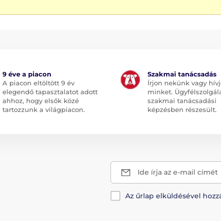
9 éve a piacon
Szakmai tanácsadás
A piacon eltöltött 9 év
Írjon nekünk vagy hív
elegendő tapasztalatot adott
minket. Ügyfélszolgál
ahhoz, hogy elsők közé
szakmai tanácsadási
tartozzunk a világpiacon.
képzésben részesült.
Ide írja az e-mail címét
Az űrlap elküldésével hozz