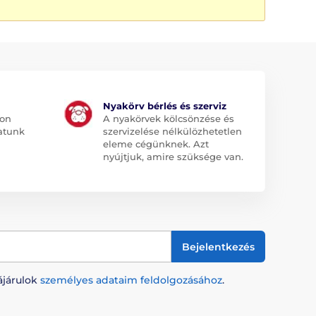
Nyakörv bérlés és szerviz
jon
A nyakörvek kölcsönzése és
atunk
szervizelése nélkülözhetetlen
eleme cégünknek. Azt
nyújtjuk, amire szüksége van.
Bejelentkezés
ájárulok
személyes adataim feldolgozásához
.