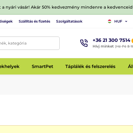
tt a nyári vásár! Akár 50% kedvezmény mindenre a kedvencei
tőségek
Szállítás és fizetés
Szolgáltatások
HUF
+36 21 300 7514
mék, kategória
Hívj minket
(Hé-Pé 8-1
fekhelyek
SmartPet
Táplálék és felszerelés
Ál