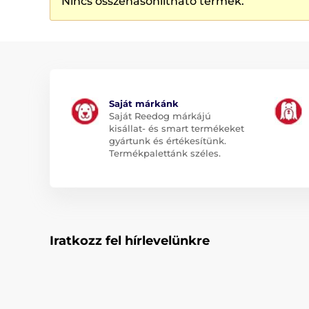
Nincs összehasonlítható termék.
Saját márkánk
Saját Reedog márkájú
kisállat- és smart termékeket
gyártunk és értékesítünk.
Termékpalettánk széles.
Iratkozz fel hírlevelünkre