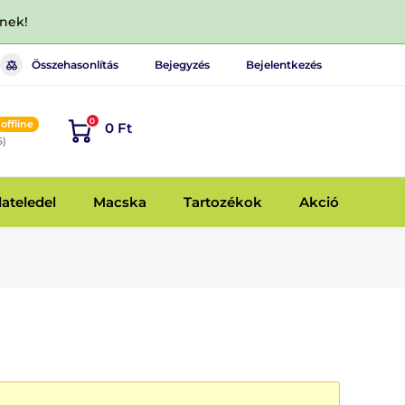
dnek!
Összehasonlítás
Bejegyzés
Bejelentkezés
0
offline
0 Ft
6)
lateledel
Macska
Tartozékok
Akció