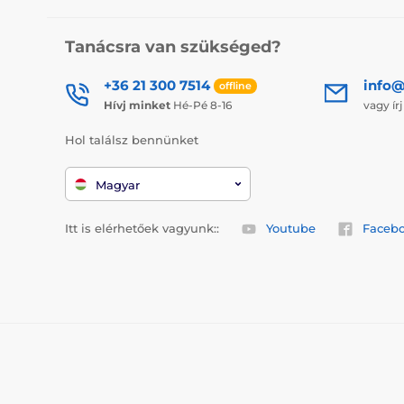
Tanácsra van szükséged?
+36 21 300 7514
info@
offline
Hívj minket
Hé-Pé 8-16
vagy ír
Hol találsz bennünket
Magyar
Itt is elérhetőek vagyunk::
Youtube
Faceb