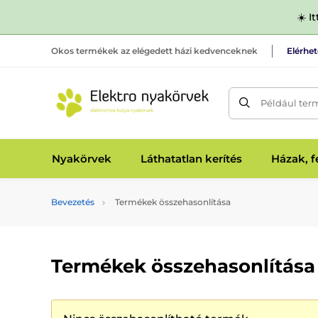
☀️ I
Okos termékek az elégedett házi kedvenceknek
Elérhe
Például ter
Nyakörvek
Láthatatlan kerítés
Házak, 
Bevezetés
Termékek összehasonlítása
Termékek összehasonlítása