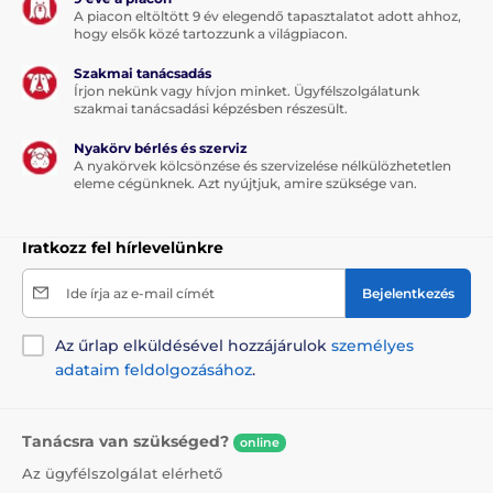
A piacon eltöltött 9 év elegendő tapasztalatot adott ahhoz,
hogy elsők közé tartozzunk a világpiacon.
Szakmai tanácsadás
Írjon nekünk vagy hívjon minket. Ügyfélszolgálatunk
szakmai tanácsadási képzésben részesült.
Nyakörv bérlés és szerviz
A nyakörvek kölcsönzése és szervizelése nélkülözhetetlen
eleme cégünknek. Azt nyújtjuk, amire szüksége van.
Iratkozz fel hírlevelünkre
Ide írja az e-mail címét
Bejelentkezés
Az űrlap elküldésével hozzájárulok
személyes
adataim feldolgozásához
.
Tanácsra van szükséged?
online
Az ügyfélszolgálat elérhető