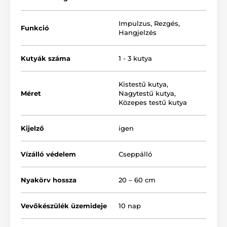
segítségével. Az adókészülék kicsi, könnyű és
méretének köszönhetően könnyen elfér a zsebben is.
A nyakörv
minden 5-90 kg közötti kutyának
Impulzus
,
Rezgés
,
Funkció
alkalmas.
Hangjelzés
Kutyák száma
1 - 3 kutya
Kistestű kutya
,
Méret
Nagytestű kutya
,
Közepes testű kutya
Kijelző
igen
Vízálló védelem
Cseppálló
Nyakörv hossza
20 – 60 cm
Vevőkészülék üzemideje
10 nap