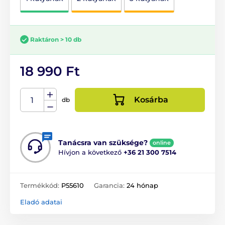
Raktáron > 10 db
18 990 Ft
Kosárba
db
Tanácsra van szüksége?
online
Hívjon a következő
+36 21 300 7514
Termékkód:
P55610
Garancia:
24 hónap
Eladó adatai