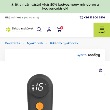
☀️ Itt a nyári vásár! Akár 50% kedvezmény mindenre a
kedvenceidnek!
+36 21 300 7514
Hívj minket
(Hé-Pé 8-16)
0
Menü
Bevezetés
Nyakörvek
Kiképző nyakörvek
Gyártó