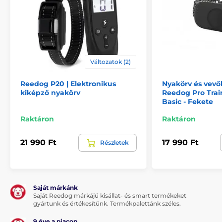
Változatok (2)
Reedog P20 | Elektronikus
Nyakörv és vevő
kiképző nyakörv
Reedog Pro Tra
Basic - Fekete
Raktáron
Raktáron
21 990 Ft
17 990 Ft
Részletek
Saját márkánk
Saját Reedog márkájú kisállat- és smart termékeket
gyártunk és értékesítünk. Termékpalettánk széles.
9 éve a piacon