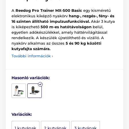
A
Reedog Pro Trainer MX-500 Basic
egy kisméretű
elektronikus kiképző nyakörv
hang-, rezgés-, fény- és
16 szinten állítható impulzusfunkcióval.
Akár 3 kutya
is kiképezhető
500 m-es hatótávolságon
belül,
egyetlen adókészülékkel, amely háttérvilágítással
rendelkezik. A készülék újratölthető és vízálló. A
nyakörv alkalmas az összes
5 és 90 kg közötti
kutyafajta számára.
További információk ›
Hasonló variációk:
Variációk:
1 kutyának
2 kutyának
3 kutyának