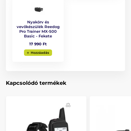
A termék a következő kategóriákba sorolt
Nyakörv és
vevőkészülék Reedog
Kiképző nyakörvek
301 - 600 méter
Pro Trainer MX-500
Basic - Fekete
Elektromos
Vibrációs
17 990 Ft
Hangjelzéses
Cseppálló
Hozzáadás
Kistestű kutyáknak
Közepes testű kutyáknak
Nagytestű kutyáknak
3 - 9 kutya részére
Kapcsolódó termékek