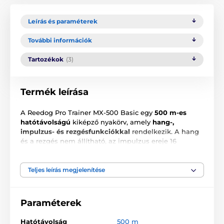
Leírás és paraméterek
További információk
Tartozékok
(3)
Termék leírása
A Reedog Pro Trainer MX-500 Basic egy
500 m-es
hatótávolságú
kiképző nyakörv, amely
hang-,
impulzus- és rezgésfunkciókkal
rendelkezik. A hang
és a rezgés nem állítható, az impulzus ereje 16
fokozatban állítható, így egyszerűen beállíthatod a
kutyádnak megfelelő korrekciót. A készülék alkalmas
rendszeres kutyakiképzésre,
USB kábellel újratölthető
Teljes leírás megjelenítése
és eső- és hőálló, vízbe azonban nem meríthető. Az
ergonomikus adókészülék
háttérvilágítású LCD-
kijelzővel
, külön funkciógombokkal és billentyű-zárral
Paraméterek
lett ellátva. További vevőkészülék megvásárlásával
egyszerre 3 kutyát képezhetsz
egyetlen adókészülék
Hatótávolság
500 m