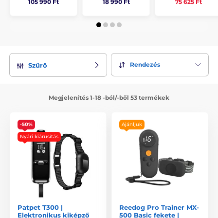
75 625 Ft
105 990 Ft
18 990 Ft
Rendezés
Szűrő
Megjelenítés 1-18 -ból/-ből 53 termékek
-50%
Ajánljuk
Nyári kiárusítás
Patpet T300 |
Reedog Pro Trainer MX-
Elektronikus kiképző
500 Basic fekete |