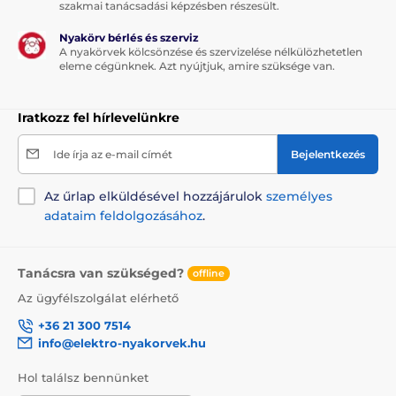
szakmai tanácsadási képzésben részesült.
Nyakörv bérlés és szerviz
A nyakörvek kölcsönzése és szervizelése nélkülözhetetlen
eleme cégünknek. Azt nyújtjuk, amire szüksége van.
Iratkozz fel hírlevelünkre
Ide írja az e-mail címét
Bejelentkezés
Az űrlap elküldésével hozzájárulok
személyes
adataim feldolgozásához
.
Tanácsra van szükséged?
offline
Az ügyfélszolgálat elérhető
+36 21 300 7514
info@elektro-nyakorvek.hu
Hol találsz bennünket