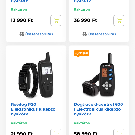
nyakörv
nyakörv
Raktáron
Raktáron
13 990 Ft
36 990 Ft
Összehasonlítás
Összehasonlítás
Ajánljuk
Reedog P20 |
Dogtrace d-control 600
Elektronikus kiképző
| Elektronikus kiképző
nyakörv
nyakörv
Raktáron
Raktáron
21 990 Ft
58 990 Ft