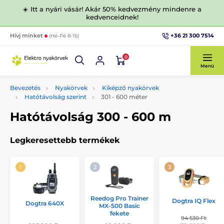
☀️ Itt a nyári vásár! Akár 50% kedvezmény mindenre a
kedvenceidnek!
+36 21 300 7514
Hívj minket
(Hé-Pé 8-16)
0
Menü
Bevezetés
Nyakörvek
Kiképző nyakörvek
Hatótávolság szerint
301 - 600 méter
Hatótávolság 300 - 600 m
Legkeresettebb termékek
Reedog Pro Trainer
Dogtra IQ Flex
Dogtra 640X
MX-500 Basic
fekete
94 530 Ft