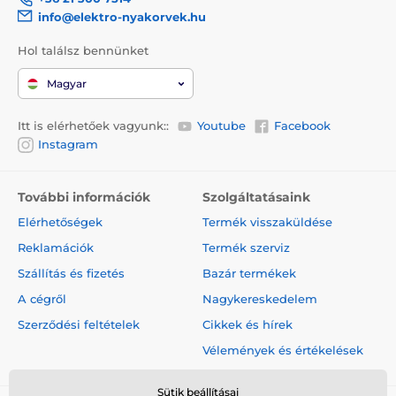
info@elektro-nyakorvek.hu
Közepes testű kutyáknak
Hol találsz bennünket
Nagytestű kutyáknak
2 kutya részére
Magyar
Itt is elérhetőek vagyunk::
Youtube
Facebook
Instagram
További információk
Szolgáltatásaink
Elérhetőségek
Termék visszaküldése
Reklamációk
Termék szerviz
Szállítás és fizetés
Bazár termékek
A cégről
Nagykereskedelem
Szerződési feltételek
Cikkek és hírek
Vélemények és értékelések
Sütik beállításai