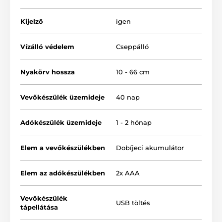
amely a csomag részét képezi.
Kijelző
igen
Vízálló védelem
Cseppálló
Hatótávolság
A Reedog P19 segítségével
akár 500
Nyakörv hossza
10 - 66 cm
méteres távolságból
is kiképezheted
kutyád póráz nélkül. Ez a nyakörv amatőr
Vevőkészülék üzemideje
40 nap
és professzionális kutyakiképzésre egyaránt alkalmas.
Adókészülék üzemideje
1 - 2 hónap
Korrekció típusa
Elem a vevőkészülékben
Dobíjecí akumulátor
A Reedog P19
hangjelzést, rezgést és
elektrosztatikus impulzust
alkalmaz
korrekcióként. Rezgés (1-16 fokozat), hang
Elem az adókészülékben
2x AAA
(1-8 fokozat) és impulzuserősség 18 fokozat.
Egyszerűen beállíthatod a nyakörvet és testre
szabhatod kutyádnak. A korrekciós erősséget
Vevőkészülék
USB töltés
tápellátása
bármikor növelheted vagy csökkentheted az
adókészülék gombjaival.