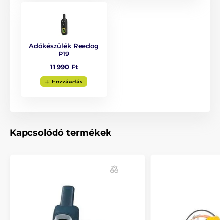
valamint szükség szerint szabadon levágható.
Adókészülék Reedog
Súly és méretek
P19
Az
adókészülék
6 cm széles, 15 cm magas
11 990 Ft
(antennával együtt), 2,5 cm mély és 76
Hozzáadás
gramm súlyú (antennával és elemmel
együtt). A
vevőegység
3,5 cm széles, 6 cm magas, 3
cm mély és 49 gramm súlyú (akkumulátorral együtt).
Fém érintkezők 9 és 12 mm.
Kapcsolódó termékek
A termék előnyei:
Mágneses töltés
Billentyűzár
Akár 2 kutya kiképzéséhez