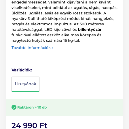
engedelmességet, valamint kijavítani a nem kívánt
viselkedéseket, mint például az ugatás, rágás, harapás,
üldözés, ugrálás, ásás és egyéb rossz szokások. A
nyakörv 3 állítható kiképzési módot kínál: hangjelzés,
rezgés és elektromos impulzus. Az 500 méteres
hatótávolsággal, LED kijelzővel és
billentyűzár
funkcióval ellátott eszköz alkalmas közepes és
nagytestű kutyák számára 15 kg-tól.
További információk ›
Variációk:
1 kutyának
Raktáron > 10 db
24 990 Ft