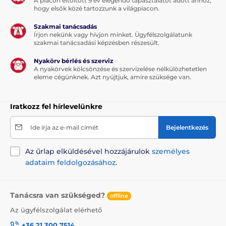
A piacon eltöltött 9 év elegendő tapasztalatot adott ahhoz,
hogy elsők közé tartozzunk a világpiacon.
Gumi csuklópánt
Tesztlámpa
Szakmai tanácsadás
Írjon nekünk vagy hívjon minket. Ügyfélszolgálatunk
Rövid / hosszú érintkezési pontok
szakmai tanácsadási képzésben részesült.
Rövid / hosszú szilikonsapkák
Nyakörv bérlés és szerviz
Használati útmutató
A nyakörvek kölcsönzése és szervizelése nélkülözhetetlen
eleme cégünknek. Azt nyújtjuk, amire szüksége van.
Megjegyzés: A kép csak illusztráció.
Iratkozz fel hírlevelünkre
A műszaki specifikációk előzetes értesítés nélkül
Ide írja az e-mail címét
Bejelentkezés
változhatnak. A képek csak illusztrációk.
Az űrlap elküldésével hozzájárulok
személyes
adataim feldolgozásához
.
A termék a következő kategóriákba sorolt
Kiképző nyakörvek
301 - 600 méter
Tanácsra van szükséged?
offline
Elektromos
Vibrációs
Az ügyfélszolgálat elérhető
Hangjelzéses
Cseppálló
+36 21 300 7514