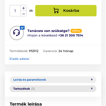
Kosárba
db
Tanácsra van szüksége?
offline
Hívjon a következő
+36 21 300 7514
Termékkód:
P53112
Garancia:
24 hónap
Eladó adatai
Leírás és paraméterek
Tartozékok
(3)
Termék leírása