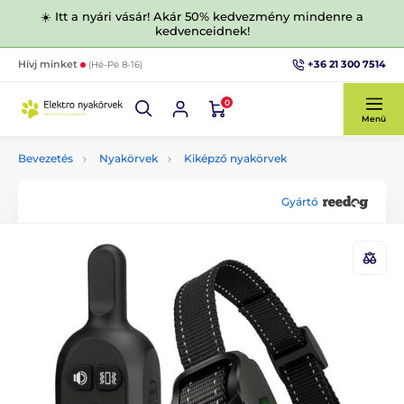
☀️ Itt a nyári vásár! Akár 50% kedvezmény mindenre a
kedvenceidnek!
+36 21 300 7514
Hívj minket
(Hé-Pé 8-16)
0
Menü
Bevezetés
Nyakörvek
Kiképző nyakörvek
Gyártó