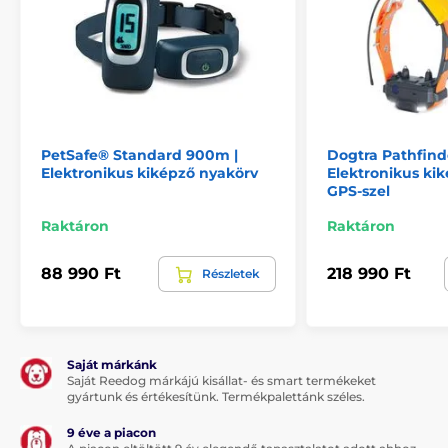
Állítható, rugalmas nyakörv
Hosszú akkumulátor-üzemidő
Hang-, rezgés- és impulzuskorrekció
Exkluzív szilikon borítás
Könnyű, keskeny, ergonomikus kialakítású
adókészülék
PetSafe® Standard 900m |
Dogtra Pathfinde
Elektronikus kiképző nyakörv
Elektronikus ki
GPS-szel
A termék hátrányai:
Raktáron
Raktáron
A nyakörv nem meríthető vízbe
88 990 Ft
218 990 Ft
Részletek
A csomag tartalma:
Adóegység
Saját márkánk
Vevőkészülék
Saját Reedog márkájú kisállat- és smart termékeket
gyártunk és értékesítünk. Termékpalettánk széles.
Nylon nyakörv
9 éve a piacon
USB töltőkábel