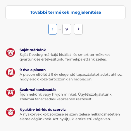
További fontos tulajdonság a nyakörv hatótávolsága. A
szokásos hatótávolság 200 és 400 méter között mozog. A
További termékek megjelenítése
nyakörv kiválasztásakor az alábbi tényezőket kell
figyelembe venni: helyszín és terep. Amennyiben
egyenletlen terepen (erdős területen) képzi kutyáját,
…
1
9
célszerű nagyobb hatótávolsággal rendelkező készüléket
választani. A nyakörvek mellett feltüntetett hatótávolság
akadályok nélküli területekre érvényesek. Egyenletlen,
erdős területeken az így megadott hatótávolság
Saját márkánk
jelentősen csökken (rádióhullám terjedése miatt).
Saját Reedog márkájú kisállat- és smart termékeket
gyártunk és értékesítünk. Termékpalettánk széles.
Nagyobb hatótávolságra pl. vadászoknak lesz szüksége. A
legtöbb felhasználó számára azonban elegendő lesz
9 éve a piacon
kisebb hatótávolság (a kutya visszahívására,
A piacon eltöltött 9 év elegendő tapasztalatot adott ahhoz,
figyelmeztetésére, stb.). Ilyen esetekben elegendő lesz
hogy elsők közé tartozzunk a világpiacon.
akár 350 méteres hatótávolság is.
Szakmai tanácsadás
Vízállóak a nyakörvek?
Írjon nekünk vagy hívjon minket. Ügyfélszolgálatunk
szakmai tanácsadási képzésben részesült.
További nagyon fontos tényező a vevőkészülékek vízálló
tulajdonsága. Leggyakrabban a következő vízálló
Nyakörv bérlés és szerviz
A nyakörvek kölcsönzése és szervizelése nélkülözhetetlen
tulajdonságokkal találkozhat: védelem nélkül (nem
eleme cégünknek. Azt nyújtjuk, amire szüksége van.
rendelkezik vízálló tulajdonsággal és a készüléket száraz
környezetben kell tartani), vízálló (a vevőkészülék