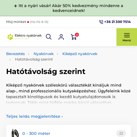
☀️ Itt a nyári vásár! Akár 50% kedvezmény mindenre a
kedvenceidnek!
+36 21 300 7514
Hívj minket
(Hé-Pé 8-16)
0
Menü
Bevezetés
Nyakörvek
Kiképző nyakörvek
Hatótávolság szerint
Hatótávolság szerint
Kiképző nyakörvek széleskörű választékát kínáljuk mind
alap-, mind professzionális kutyaképzéshez. Ügyfeleink közé
tapasztalt kinológusok és kezdő kutyatulajdonosok is
tartoznak. Több mint tízféle márka közül választhat,
verhetetlen áron. Személyes tapasztalatainkból
ajánljuk
Aetertek
vagy
SportDog
márkáinkat, figyelembe
Teljes leírás megjelenítése
›
véve az egyszerű kezelhetőséget és a 3 éves
garanciát. Nyakörveinket a kiváló minőség, megbízhatóság
és a könnyű használat jellemzi.
0 - 300 méter
22