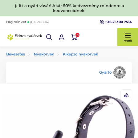
☀️ Itt a nyári vásár! Akár 50% kedvezmény mindenre a
kedvenceidnek!
+36 21 300 7514
Hívj minket
(Hé-Pé 8-16)
0
Menü
Bevezetés
Nyakörvek
Kiképző nyakörvek
Gyártó