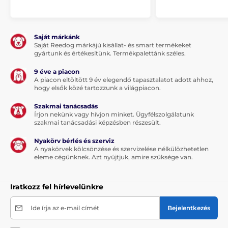
Az adókészülék szélessége 6,7 cm,
mélysége 3,2 cm és súlya 96 gramm. A
vevőegység szélessége 5 cm, magassága
3,8 cm, mélysége 2,8 cm és súlya 68 gramm.
Saját márkánk
Saját Reedog márkájú kisállat- és smart termékeket
gyártunk és értékesítünk. Termékpalettánk széles.
9 éve a piacon
A piacon eltöltött 9 év elegendő tapasztalatot adott ahhoz,
A termék előnyei:
hogy elsők közé tartozzunk a világpiacon.
Nagyon kicsi vevőegység
Szakmai tanácsadás
Írjon nekünk vagy hívjon minket. Ügyfélszolgálatunk
Megvilágított LCD kijelző az adókészüléken
szakmai tanácsadási képzésben részesült.
Tölthető vevő- és adókészülék
Nyakörv bérlés és szerviz
Lehetőség 100 impulzusszint beállítására
A nyakörvek kölcsönzése és szervizelése nélkülözhetetlen
eleme cégünknek. Azt nyújtjuk, amire szüksége van.
Lehetőség 2 kutya egyidejű kiképzésére
Egyszerű kezelés – minden funkcióhoz külön gomb
Iratkozz fel hírlevelünkre
Hatótáv 800 méter
Lehetőség az adókészülék színes burkolatának
Ide írja az e-mail címét
Bejelentkezés
cseréjére