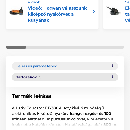
Videók
Vé
Videó: Hogyan válasszunk
El
kiképző nyakörvet a
ta
kutyának
v
Leírás és paraméterek
Tartozékok
(9)
Termék leírása
A Lady Educator ET-300-L egy kiváló minőségű
elektronikus kiképző nyakörv
hang-, rezgés- és 100
szinten állítható impulzusfunkcióval
, kifejezetten a
legkisebb kutyák számára. Hatótávolsága akár
800 m
,