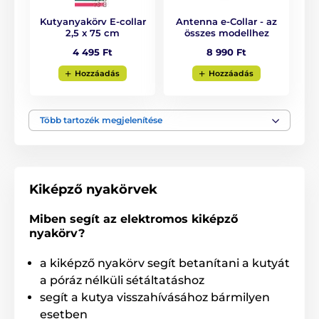
Kutyanyakörv E-collar
Antenna e-Collar - az
2,5 x 75 cm
összes modellhez
4 495 Ft
8 990 Ft
Hozzáadás
Hozzáadás
Több tartozék megjelenítése
Kiképző nyakörvek
Miben segít az elektromos kiképző
nyakörv?
a kiképző nyakörv segít betanítani a kutyát
a póráz nélküli sétáltatáshoz
segít a kutya visszahívásához bármilyen
Hatótávolság
esetben