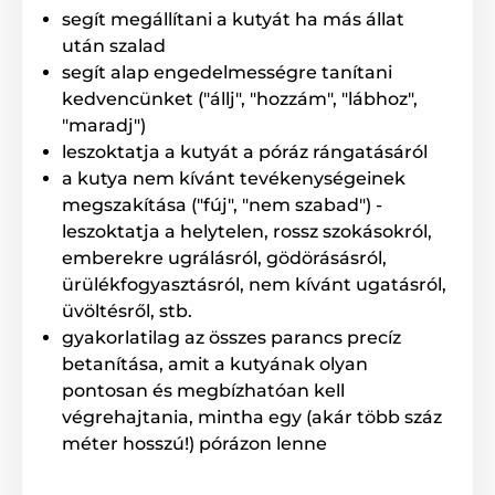
A Lady Educator ET-300-L lehetővé teszi
segít megállítani a kutyát ha más állat
kutyád kiképzését póráz nélkül, akár 800
után szalad
méteres távolságig. Ez a hatótávolság
elegendő a legtöbb kutya alap- és professzionális
segít alap engedelmességre tanítani
kiképzéséhez is. Ideális választás városi környezetben
kedvencünket ("állj", "hozzám", "lábhoz",
és erdőben egyaránt, ahol a körülmények miatt a
"maradj")
hatótáv csökkenhet.
leszoktatja a kutyát a póráz rángatásáról
a kutya nem kívánt tevékenységeinek
megszakítása ("fúj", "nem szabad") -
Korrekció típusa
leszoktatja a helytelen, rossz szokásokról,
A Lady Educator ET-300-L funkciói közé
emberekre ugrálásról, gödörásásról,
tartozik a rezgés, a 100 fokozatban
ürülékfogyasztásról, nem kívánt ugatásról,
állítható folyamatos és pillanatnyi
üvöltésről, stb.
elektrosztatikus impulzus, valamint a Flash Light,
amely segít a vevőegység megtalálásában vagy a
gyakorlatilag az összes parancs precíz
kutya lokalizálásában. Az impulzus erőssége az
betanítása, amit a kutyának olyan
adókészülék gombjaival egyszerűen állítható.
pontosan és megbízhatóan kell
végrehajtania, mintha egy (akár több száz
méter hosszú!) pórázon lenne
Energiaellátás
Az adó- és a vevőegység is 3,7V / 400