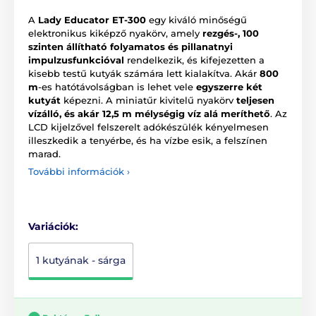
A
Lady Educator ET-300
egy kiváló minőségű
elektronikus kiképző nyakörv, amely
rezgés-, 100
szinten állítható folyamatos és pillanatnyi
impulzusfunkcióval
rendelkezik, és kifejezetten a
kisebb testű kutyák számára lett kialakítva. Akár
800
m
-es hatótávolságban is lehet vele
egyszerre két
kutyát
képezni. A miniatűr kivitelű nyakörv
teljesen
vízálló, és akár 12,5 m mélységig víz alá meríthető
. Az
LCD kijelzővel felszerelt adókészülék kényelmesen
illeszkedik a tenyérbe, és ha vízbe esik, a felszínen
marad.
További információk ›
Variációk:
1 kutyának - sárga