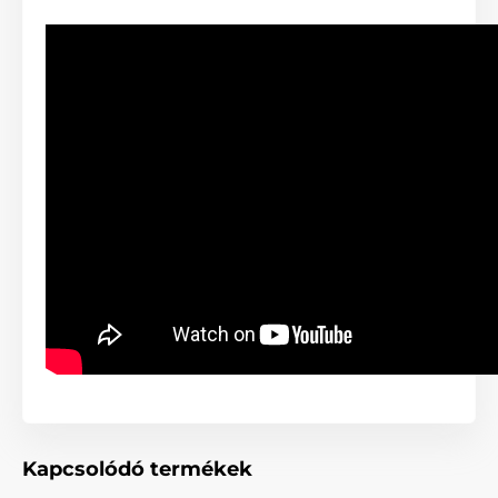
mAh Li-Polymer akkumulátorral van
felszerelve, amely kb. 2 óra alatt
feltölthető. Egy töltéssel napi használat mellett az
adókészülék kb. 30 napig, a vevőegység pedig kb. 14
napig üzemképes. Töltésük egyszerűen megoldható a
mellékelt kettős hálózati töltővel.
Vízállóság
A vevőegység akár 12,5 m mélységig vízbe
meríthető, míg az adókészülék vízálló és
úszik a víz felszínén. Ezért a Lady
Educator ET-300-L kiválóan használható alap-, vadász-
és mentőkutyák kiképzésére is.
Kutyák száma
A rendszer bővíthető további nyakörvvel,
így egyszerre akár 2 kutya kiképzésére is
Kapcsolódó termékek
alkalmas.