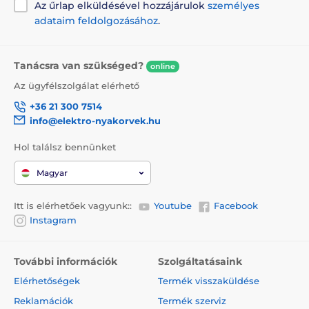
Lehetőség a nyakörv színének megváltoztatására
Az űrlap elküldésével hozzájárulok
személyes
adataim feldolgozásához
.
2 hosszúságú elektróda a csomagban
Tanácsra van szükséged?
online
A termék hátrányai:
Az ügyfélszolgálat elérhető
magasabb ár
+36 21 300 7514
nem rendelkezik hangjelzéssel
info@elektro-nyakorvek.hu
Hol találsz bennünket
A csomag tartalma:
Magyar
Vevőegység
Itt is elérhetőek vagyunk::
Youtube
Facebook
Adókészülék
Instagram
Rövid elektródák
Hosszú elektródák
További információk
Szolgáltatásaink
Állítható nyakörv
Elérhetőségek
Termék visszaküldése
Kettős töltő
Reklamációk
Termék szerviz
Tesztlámpa