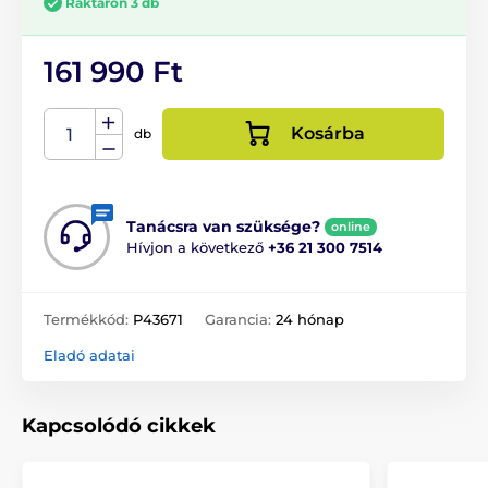
Raktáron 3 db
161 990 Ft
Kosárba
db
Tanácsra van szüksége?
online
Hívjon a következő
+36 21 300 7514
Termékkód:
P43671
Garancia:
24 hónap
Eladó adatai
Kapcsolódó cikkek