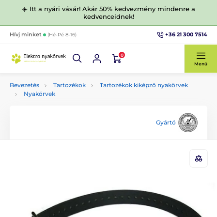
☀️ Itt a nyári vásár! Akár 50% kedvezmény mindenre a
kedvenceidnek!
+36 21 300 7514
Hívj minket
(Hé-Pé 8-16)
0
Menü
Bevezetés
Tartozékok
Tartozékok kiképző nyakörvek
Nyakörvek
Gyártó