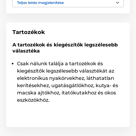
A csomag tartalma:
Teljes leírás megjelenítése
BioThane® anyagból készült
Tartozékok
Megjegyzés: A kép csak illusztráció.
A műszaki specifikációk előzetes értesítés nélkül
A tartozékok és kiegészítők legszélesebb
változhatnak. A képek csak illusztrációk.
választéka
Csak nálunk találja a tartozékok és
A termék a következő kategóriákba sorolt
kiegészítők legszélesebb választékát az
elektronikus nyakörvekhez, láthatatlan
Tartozékok kiképző nyakörvek
kerítésekhez, ugatásgátlókhoz, kutya- és
macska ajtókhoz, itatókutakhoz és okos
Nyakörvek
eszközökhöz.