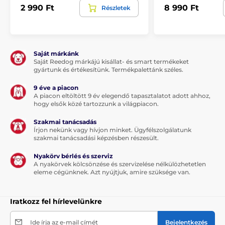
2 990 Ft
8 990 Ft
Részletek
Saját márkánk
Saját Reedog márkájú kisállat- és smart termékeket
gyártunk és értékesítünk. Termékpalettánk széles.
9 éve a piacon
A piacon eltöltött 9 év elegendő tapasztalatot adott ahhoz,
hogy elsők közé tartozzunk a világpiacon.
Szakmai tanácsadás
Írjon nekünk vagy hívjon minket. Ügyfélszolgálatunk
szakmai tanácsadási képzésben részesült.
Nyakörv bérlés és szerviz
A nyakörvek kölcsönzése és szervizelése nélkülözhetetlen
eleme cégünknek. Azt nyújtjuk, amire szüksége van.
Iratkozz fel hírlevelünkre
Ide írja az e-mail címét
Bejelentkezés