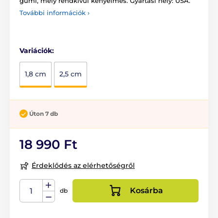
gumi, mely rendkívül kényelmes. Gyártási hely: USA.
További információk ›
Variációk:
1,8 cm
2,5 cm
Úton 7 db
18 990 Ft
Érdeklődés az elérhetőségről
Kosárba
db