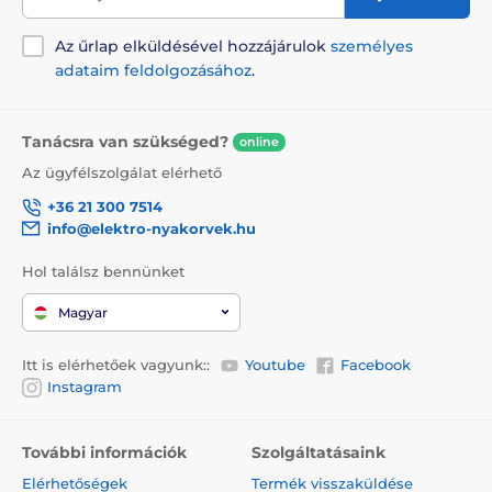
Az űrlap elküldésével hozzájárulok
személyes
adataim feldolgozásához
.
Tanácsra van szükséged?
online
Az ügyfélszolgálat elérhető
+36 21 300 7514
info@elektro-nyakorvek.hu
Hol találsz bennünket
Magyar
Itt is elérhetőek vagyunk::
Youtube
Facebook
Instagram
További információk
Szolgáltatásaink
Elérhetőségek
Termék visszaküldése