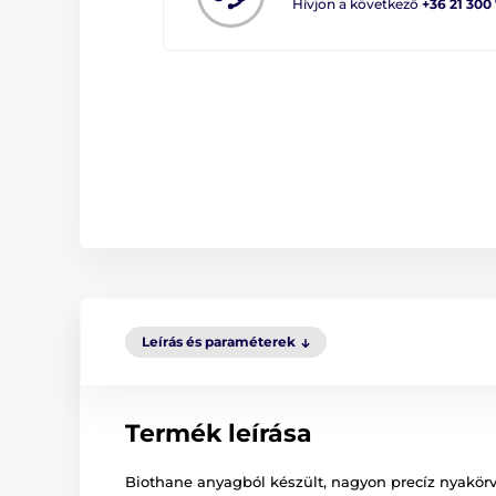
Hívjon a következő
+36 21 300
Leírás és paraméterek
Termék leírása
Biothane anyagból készült, nagyon precíz nyakörv