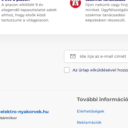
A piacon eltöltött 9 év
Írjon nekünk vagy hív
elegendő tapasztalatot adott
minket. Ügyfélszolgál
ahhoz, hogy elsők közé
szakmai tanácsadási
tartozzunk a világpiacon.
képzésben részesült.
Ide írja az e-mail címét
Az űrlap elküldésével hozz
További informáci
elektro-nyakorvek.hu
Elérhetőségek
j
bármikor
Reklamációk