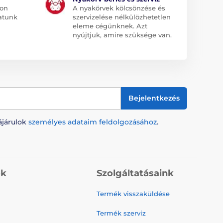
jon
A nyakörvek kölcsönzése és
atunk
szervizelése nélkülözhetetlen
eleme cégünknek. Azt
nyújtjuk, amire szüksége van.
Bejelentkezés
ájárulok
személyes adataim feldolgozásához
.
ók
Szolgáltatásaink
Termék visszaküldése
Termék szerviz