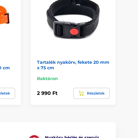
Tartalék nyakörv, fekete 20 mm
Ny
0 cm
x 75 cm
Raktáron
Ra
2 990 Ft
8 
zletek
Részletek
Nyakörv bérlés és szerviz