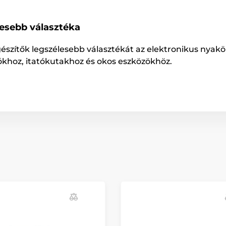
lesebb választéka
gészítők legszélesebb választékát az elektronikus nyakö
ókhoz, itatókutakhoz és okos eszközökhöz.