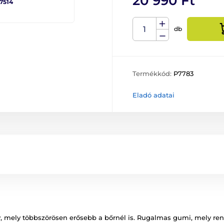
20 990 Ft
 7514
db
Termékkód:
P7783
Eladó adatai
, mely többszörösen erősebb a bőrnél is. Rugalmas gumi, mely rend