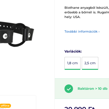
Biothane anyagból készült,
erősebb a bőrnél is. Rugal
hely: USA.
További információk ›
Variációk:
1,8 cm
2,5 cm
Raktáron > 10 db
offline