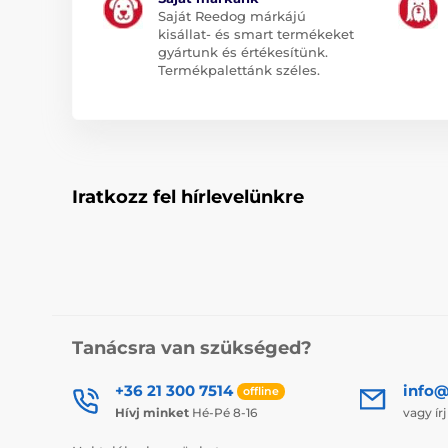
Saját Reedog márkájú
kisállat- és smart termékeket
gyártunk és értékesítünk.
Termékpalettánk széles.
Iratkozz fel hírlevelünkre
Tanácsra van szükséged?
+36 21 300 7514
info@
offline
Hívj minket
Hé-Pé 8-16
vagy ír