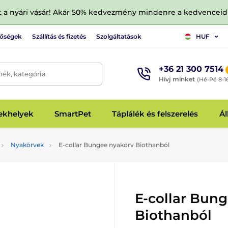
tt a nyári vásár! Akár 50% kedvezmény mindenre a kedvencei
tőségek
Szállítás és fizetés
Szolgáltatások
HUF
+36 21 300 7514
mék, kategória
Hívj minket
(Hé-Pé 8-1
fekhelyek
SmartPet
Táplálék és felszerelés
Ál
Nyakörvek
E-collar Bungee nyakörv Biothanból
E-collar Bun
Biothanból