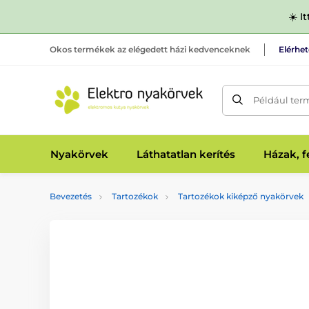
☀️ I
Okos termékek az elégedett házi kedvenceknek
Elérhe
Például ter
Nyakörvek
Láthatatlan kerítés
Házak, 
Bevezetés
Tartozékok
Tartozékok kiképző nyakörvek