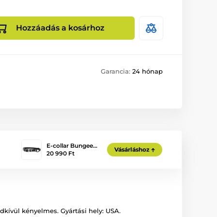
Hozzáadás a kosárhoz
Garancia:
24 hónap
E-collar Bungee…
Vásárláshoz
20 990 Ft
kívül kényelmes. Gyártási hely: USA.