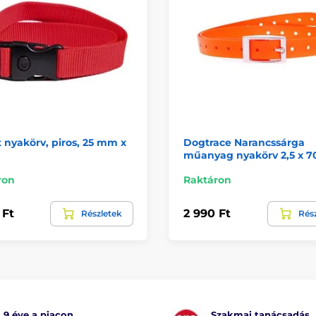
 nyakörv, piros, 25 mm x
Dogtrace Narancssárga
műanyag nyakörv 2,5 x 7
ron
Raktáron
 Ft
2 990 Ft
Részletek
Rés
9 éve a piacon
Szakmai tanácsadás