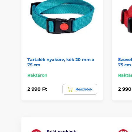
Tartalék nyakörv, kék 20 mm x
Szövet
75 cm
75 cm
Raktáron
Raktá
2 990 Ft
2 990
Részletek
Saját márkánk