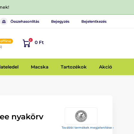
dnek!
Összehasonlítás
Bejegyzés
Bejelentkezés
0
offline
0 Ft
6)
lateledel
Macska
Tartozékok
Akció
gee nyakörv
További termékek megjelenítése ›