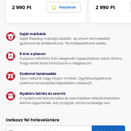
2 990 Ft
2 990 Ft
Részletek
Saját márkánk
Saját Reedog márkájú kisállat- és smart termékeket
gyártunk és értékesítünk. Termékpalettánk széles.
9 éve a piacon
A piacon eltöltött 9 év elegendő tapasztalatot adott ahhoz,
hogy elsők közé tartozzunk a világpiacon.
Szakmai tanácsadás
Írjon nekünk vagy hívjon minket. Ügyfélszolgálatunk
szakmai tanácsadási képzésben részesült.
Nyakörv bérlés és szerviz
A nyakörvek kölcsönzése és szervizelése nélkülözhetetlen
eleme cégünknek. Azt nyújtjuk, amire szüksége van.
Iratkozz fel hírlevelünkre