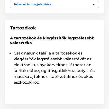
Teljes leírás megjelenítése
A termék a következő kategóriákba sorolt
Tartozékok kiképző nyakörvek
Tartozékok
Elektródák
A tartozékok és kiegészítők legszélesebb
választéka
Csak nálunk találja a tartozékok és
kiegészítők legszélesebb választékát az
elektronikus nyakörvekhez, láthatatlan
kerítésekhez, ugatásgátlókhoz, kutya- és
macska ajtókhoz, itatókutakhoz és okos
eszközökhöz.