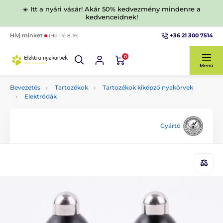
☀️ Itt a nyári vásár! Akár 50% kedvezmény mindenre a
kedvenceidnek!
+36 21 300 7514
Hívj minket
(Hé-Pé 8-16)
0
Menü
Bevezetés
Tartozékok
Tartozékok kiképző nyakörvek
Elektródák
Gyártó