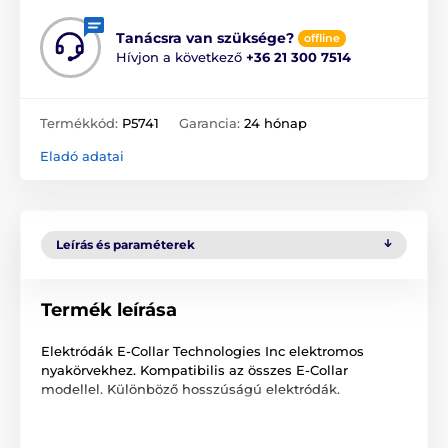
Tanácsra van szüksége?
offline
Hívjon a következő
+36 21 300 7514
Termékkód:
P5741
Garancia:
24 hónap
Eladó adatai
Leírás és paraméterek
Termék leírása
Elektródák E-Collar Technologies Inc elektromos
nyakörvekhez. Kompatibilis az összes E-Collar
modellel. Különböző hosszúságú elektródák.
A műszaki specifikációk előzetes értesítés nélkül
változhatnak. A képek csak illusztrációk.