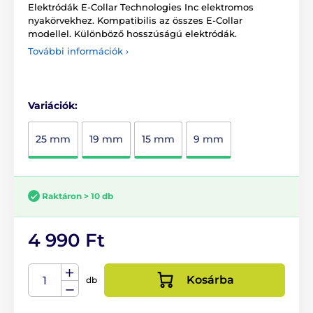
Elektródák E-Collar Technologies Inc elektromos
nyakörvekhez. Kompatibilis az összes E-Collar
modellel. Különböző hosszúságú elektródák.
További információk ›
Variációk:
25 mm
19 mm
15 mm
9 mm
Raktáron > 10 db
4 990 Ft
Kosárba
db