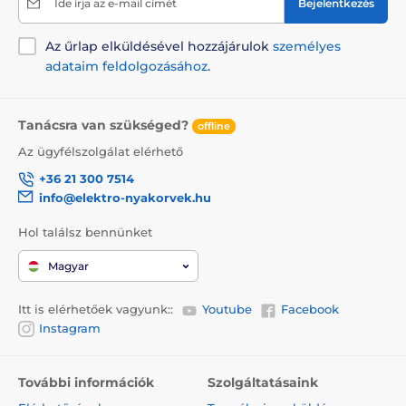
Ide írja az e-mail címét
Bejelentkezés
Az űrlap elküldésével hozzájárulok
személyes
adataim feldolgozásához
.
Tanácsra van szükséged?
offline
Az ügyfélszolgálat elérhető
+36 21 300 7514
info@elektro-nyakorvek.hu
Hol találsz bennünket
Magyar
Itt is elérhetőek vagyunk::
Youtube
Facebook
Instagram
További információk
Szolgáltatásaink