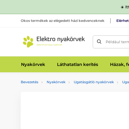
☀️ I
Okos termékek az elégedett házi kedvenceknek
Elérhe
Például ter
Nyakörvek
Láthatatlan kerítés
Házak, 
Bevezetés
Nyakörvek
Ugatásgátló nyakörvek
Uga