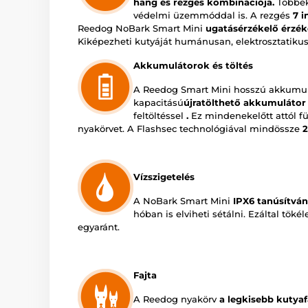
hang és rezgés kombinációja.
Többek
védelmi üzemmóddal is. A rezgés
7 i
Reedog NoBark Smart Mini
ugatásérzékelő
érzék
Kiképezheti kutyáját humánusan, elektrosztatikus
Akkumulátorok és töltés
A Reedog Smart Mini hosszú akkumul
kapacitású
újratölthető akkumulátor
feltöltéssel
.
Ez mindenekelőtt attól fü
nyakörvet. A Flashsec technológiával mindössze
2
Vízszigetelés
A NoBark Smart Mini
IPX6 tanúsítván
hóban is elviheti sétálni. Ezáltal tökél
egyaránt.
Fajta
A Reedog nyakörv
a legkisebb kutyaf