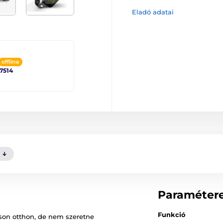
Eladó adatai
offline
 7514
Paraméter
Funkció
sson otthon, de nem szeretne