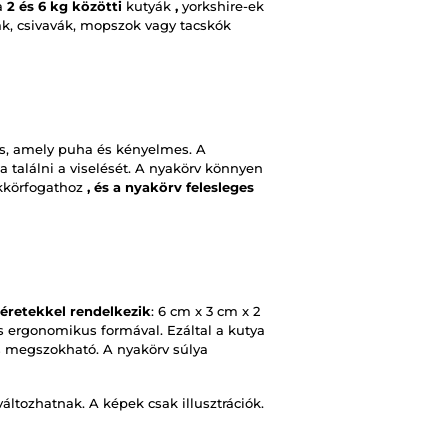
 a
2 és 6 kg közötti
kutyák
,
yorkshire-ek
ak, csivavák, mopszok vagy tacskók
s, amely puha és kényelmes. A
 találni a viselését. A nyakörv könnyen
körfogathoz
, és a nyakörv felesleges
éretekkel rendelkezik
: 6 cm x 3 cm x 2
 ergonomikus formával. Ezáltal a kutya
 megszokható. A nyakörv súlya
változhatnak. A képek csak illusztrációk.