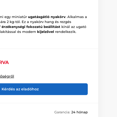
ni egy miniatűr
ugatásgátló nyakörv
. Alkalmas a
ára 2 kg-tól. Ez a nyakörv hang és rezgés
7 érzékenységi fokozatú beállítást
kínál az ugató
alakítással és modern
kijelzővel
rendelkezik.
RVA
tőségről
Kérdés az eladóhoz
Garancia:
24 hónap