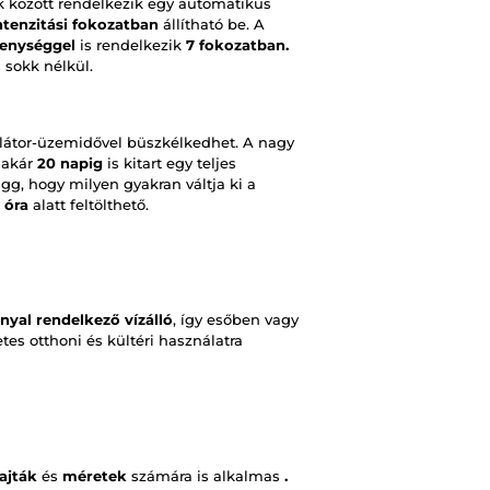
 között rendelkezik egy automatikus
ntenzitási fokozatban
állítható be. A
enységgel
is rendelkezik
7 fokozatban.
 sokk nélkül.
átor-üzemidővel büszkélkedhet. A nagy
akár
20 napig
is kitart egy teljes
gg, hogy milyen gyakran váltja ki a
 óra
alatt feltölthető.
nyal rendelkező vízálló
, így esőben vagy
etes otthoni és kültéri használatra
ajták
és
méretek
számára is alkalmas
.