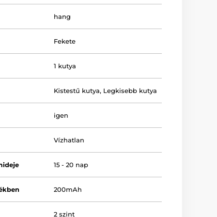
hang
Fekete
1 kutya
Kistestű kutya
,
Legkisebb kutya
igen
Vízhatlan
mideje
15 - 20 nap
lékben
200mAh
2 szint