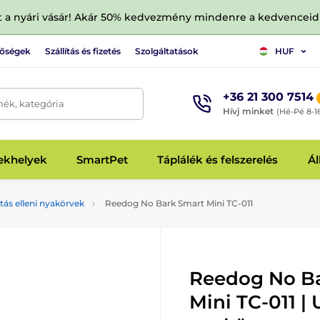
tt a nyári vásár! Akár 50% kedvezmény mindenre a kedvencei
tőségek
Szállítás és fizetés
Szolgáltatások
HUF
+36 21 300 7514
mék, kategória
Hívj minket
(Hé-Pé 8-1
fekhelyek
SmartPet
Táplálék és felszerelés
Ál
tás elleni nyakörvek
Reedog No Bark Smart Mini TC-011
Reedog No B
Mini TC-011 |