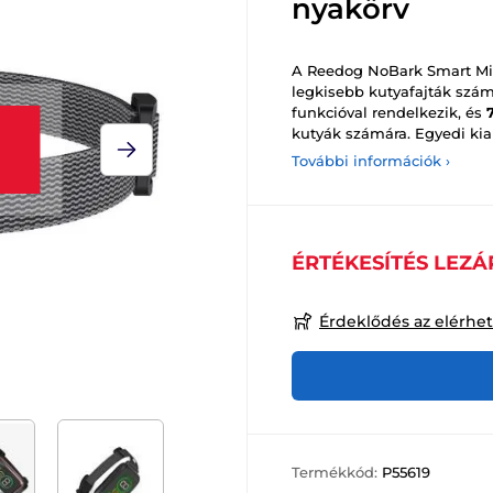
nyakörv
A Reedog NoBark Smart Mi
legkisebb kutyafajták szám
funkcióval rendelkezik, és
kutyák számára. Egyedi ki
További információk ›
ÉRTÉKESÍTÉS LEZÁ
Érdeklődés az elérhe
Termékkód:
P55619