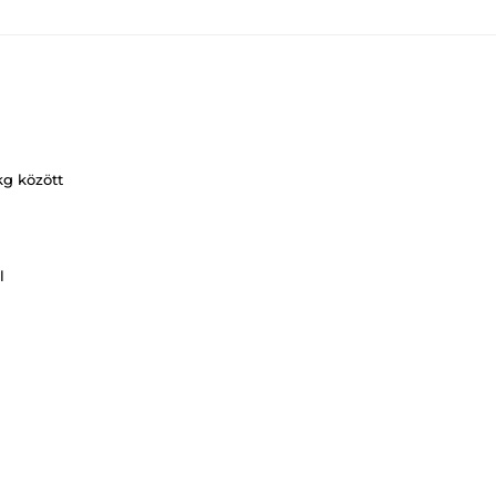
kg között
l