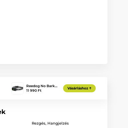
Reedog No Bark…
Vásárláshoz
11 990 Ft
ek
Rezgés
,
Hangjelzés