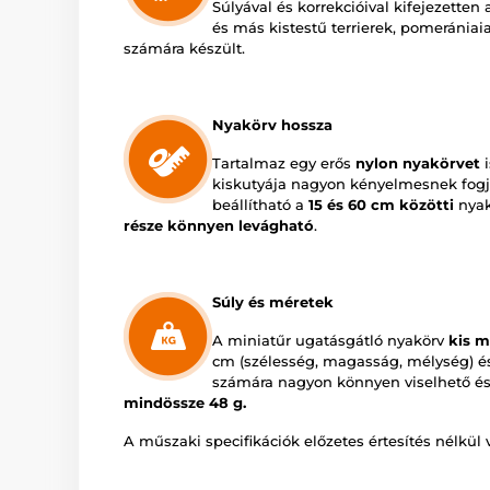
Súlyával és korrekcióival kifejezetten
és más kistestű terrierek, pomerániai
számára készült.
Nyakörv hossza
Tartalmaz egy erős
nylon nyakörvet
i
kiskutyája nagyon kényelmesnek fogja
beállítható a
15 és 60 cm közötti
nyak
része könnyen levágható
.
Súly és méretek
A miniatűr ugatásgátló nyakörv
kis m
cm (szélesség, magasság, mélység) és
számára nagyon könnyen viselhető és
mindössze
48 g.
A műszaki specifikációk előzetes értesítés nélkül 