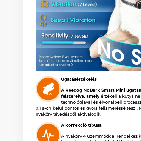
Ugatásérzékelés
A Reedog NoBark Smart Mini ugatás
felszerelve, amely
érzékeli a kutya ne
technológiával és élvonalbeli processz
0,1 s-on belül pontos és gyors felismeréssé teszi
nyakörv tévedésből aktiválódik.
A korrekció típusa
A nyakörv 4 üzemmóddal rendelkezik