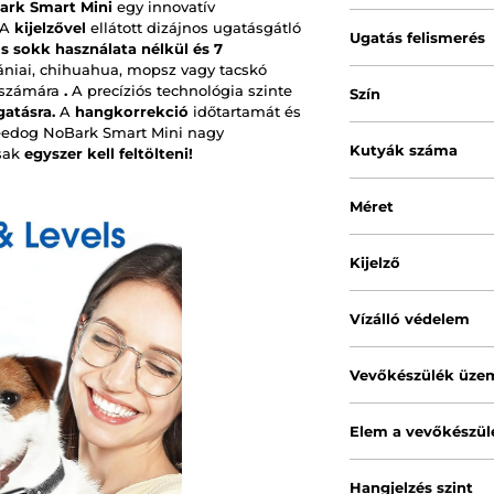
ark Smart Mini
egy innovatív
 A
kijelzővel
ellátott dizájnos ugatásgátló
Ugatás felismerés
s sokk használata nélkül és 7
niai, chihuahua, mopsz vagy tacskó
 számára
.
A precíziós technológia szinte
Szín
gatásra.
A
hangkorrekció
időtartamát és
edog NoBark Smart Mini nagy
Kutyák száma
sak
egyszer kell feltölteni!
Méret
Kijelző
Vízálló védelem
Vevőkészülék üze
Elem a vevőkészü
Hangjelzés szint