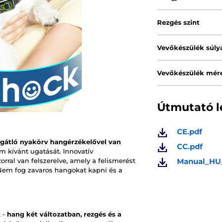
Rezgés szint
Vevőkészülék súly
Vevőkészülék mére
Útmutató l
CE.pdf
gátló nyakörv hangérzékelővel van
CC.pdf
m kívánt ugatását. Innovatív
Manual_HU
orral van felszerelve, amely a felismerést
. Nem fog zavaros hangokat kapni és a
 -
hang két változatban, rezgés és a