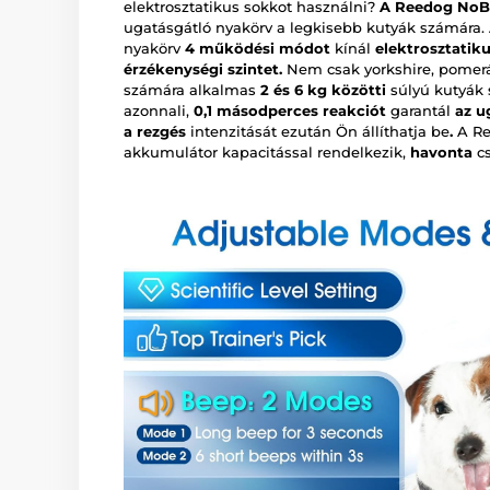
elektrosztatikus sokkot használni?
A Reedog NoB
ugatásgátló nyakörv a legkisebb kutyák számára.
nyakörv
4 működési módot
kínál
elektrosztatiku
érzékenységi szintet.
Nem csak yorkshire, pomerá
számára alkalmas
2 és 6 kg közötti
súlyú kutyák
azonnali,
0,1 másodperces reakciót
garantál
az u
a rezgés
intenzitását ezután Ön állíthatja be
.
A Re
akkumulátor kapacitással rendelkezik,
havonta
c