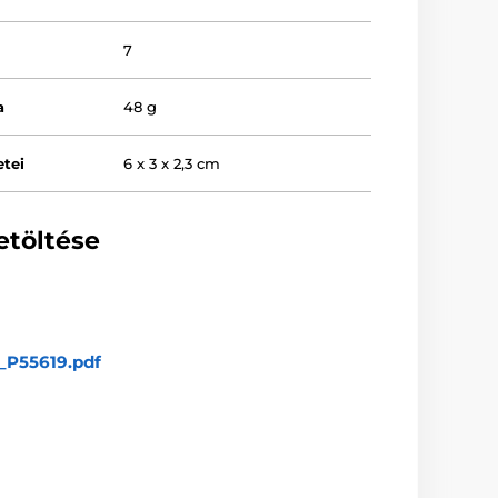
7
a
48 g
tei
6 x 3 x 2,3 cm
etöltése
_P55619.pdf