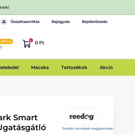
dnek!
Összehasonlítás
Bejegyzés
Bejelentkezés
0
offline
0 Ft
6)
lateledel
Macska
Tartozékok
Akció
ark Smart
 Ugatásgátló
További termékek megjelenítése ›