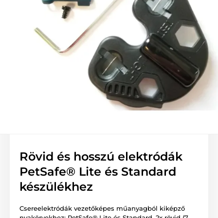
Rövid és hosszú elektródák
PetSafe® Lite és Standard
készülékhez
Csereelektródák vezetőképes műanyagból kiképző
nyakörvekhez: PetSafe® Lite és Standard, 2x rövid (7