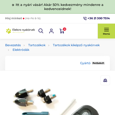
☀️ Itt a nyári vásár! Akár 50% kedvezmény mindenre a
kedvenceidnek!
+36 21 300 7514
Hívj minket
(Hé-Pé 8-16)
0
Menü
Bevezetés
Tartozékok
Tartozékok kiképző nyakörvek
Elektródák
Gyártó