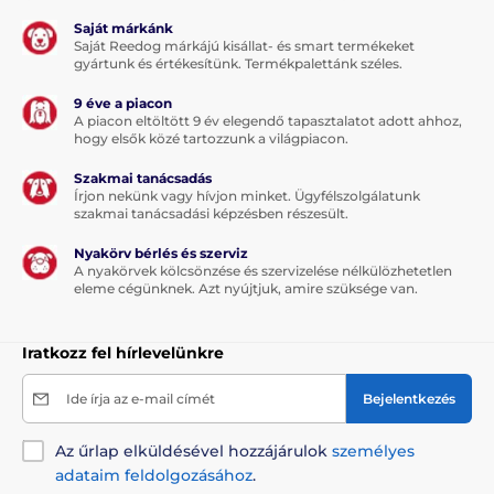
Saját márkánk
Saját Reedog márkájú kisállat- és smart termékeket
gyártunk és értékesítünk. Termékpalettánk széles.
9 éve a piacon
A piacon eltöltött 9 év elegendő tapasztalatot adott ahhoz,
hogy elsők közé tartozzunk a világpiacon.
Szakmai tanácsadás
Írjon nekünk vagy hívjon minket. Ügyfélszolgálatunk
szakmai tanácsadási képzésben részesült.
Nyakörv bérlés és szerviz
A nyakörvek kölcsönzése és szervizelése nélkülözhetetlen
eleme cégünknek. Azt nyújtjuk, amire szüksége van.
Iratkozz fel hírlevelünkre
Ide írja az e-mail címét
Bejelentkezés
Az űrlap elküldésével hozzájárulok
személyes
adataim feldolgozásához
.