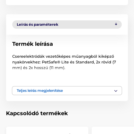
Leírás és paraméterek
Termék leírása
Csereelektródák vezetőképes műanyagból kiképző
nyakörvekhez: PetSafe® Lite és Standard, 2x rövid (7
mm) és 2x hosszú (11 mm).
A műszaki specifikációk előzetes értesítés nélkül
változhatnak. A képek csak illusztrációk.
Teljes leírás megjelenítése
Kapcsolódó termékek