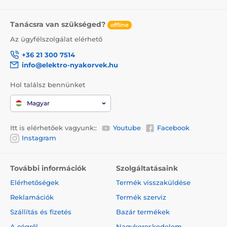
Tanácsra van szükséged?
offline
Az ügyfélszolgálat elérhető
+36 21 300 7514
info@elektro-nyakorvek.hu
Hol találsz bennünket
Magyar
Itt is elérhetőek vagyunk::
Youtube
Facebook
Instagram
További információk
Szolgáltatásaink
Elérhetőségek
Termék visszaküldése
Reklamációk
Termék szerviz
Szállítás és fizetés
Bazár termékek
A cégről
Nagykereskedelem