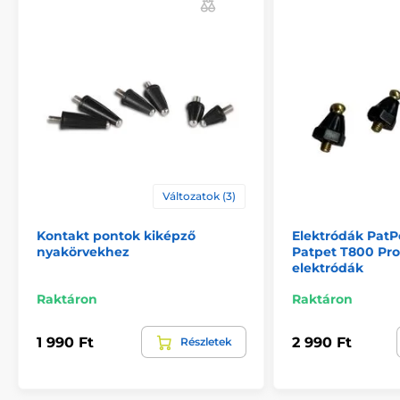
Változatok (3)
Kontakt pontok kiképző
Elektródák PatP
nyakörvekhez
Patpet T800 Pro 
elektródák
Raktáron
Raktáron
1 990 Ft
2 990 Ft
Részletek