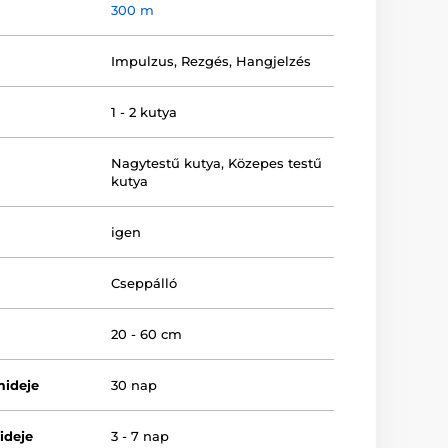
300 m
Impulzus
,
Rezgés
,
Hangjelzés
1 - 2 kutya
Nagytestű kutya
,
Közepes testű
kutya
igen
Cseppálló
20 - 60 cm
mideje
30 nap
ideje
3 - 7 nap