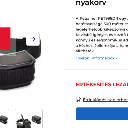
nyakörv
A Petrainer PET998DR egy 
hatótávolsága 300 méter és
legelérhetőbb kiképzőnyakör
Kevésbé igényes és kezdő tu
könnyű és ergonómikus adó
a kézhez. Jellemzője a han
állíthatók.
További információk ›
ÉRTÉKESÍTÉS LEZÁ
Érdeklődés az elérhe