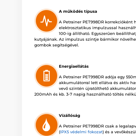
A működés típusa
A Petrainer PET998DR korrekcióként h
elektrosztatikus impulzussal használh
100-ig állítható. Egyszerűen beállíthat
kutyájának. Az impulzus szintje bármikor növelhe
gombok segítségével.
Energiaellátás
A Petrainer PET998DR adója egy 550mA
akkumulátorral lett ellátva és aktív has
vevő szintén újratölthető akkumulátor
200mAh és kb. 3-7 napig használható töltés nélkü
Vízállóság
A Petrainer PET998DR csak a legalapv
(
IPX5 védelmi fokozat
) és a vevőkészü