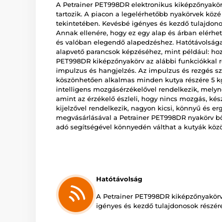
A Petrainer PET998DR elektronikus kiképzőnyakör
tartozik. A piacon a legelérhetőbb nyakörvek közé 
tekintetében. Kevésbé igényes és kezdő tulajdonos
Annak ellenére, hogy ez egy alap és árban elérhe
és valóban elegendő alapedzéshez. Hatótávolság
alapvető parancsok képzéséhez, mint például: hoz
PET998DR kiképzőnyakörv az alábbi funkciókkal re
impulzus és hangjelzés. Az impulzus és rezgés szin
köszönhetően alkalmas minden kutya részére 5 kg
intelligens mozgásérzékelővel rendelkezik, mely
amint az érzékelő észleli, hogy nincs mozgás, k
kijelzővel rendelkezik, nagyon kicsi, könnyű és er
megvásárlásával a Petrainer PET998DR nyakörv bőv
adó segítségével könnyedén válthat a kutyák közöt
Hatótávolság
A Petrainer PET998DR kiképzőnyakörv
igényes és kezdő tulajdonosok részére