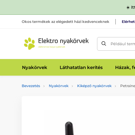
☀️ I
Okos termékek az elégedett házi kedvenceknek
Elérhe
Például ter
Nyakörvek
Láthatatlan kerítés
Házak, 
Bevezetés
Nyakörvek
Kiképző nyakörvek
Petrain