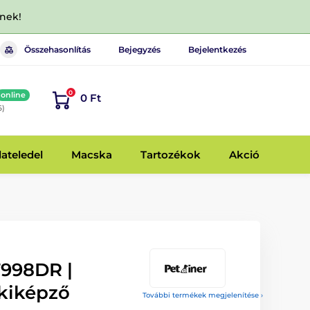
dnek!
Összehasonlítás
Bejegyzés
Bejelentkezés
0
online
0 Ft
6)
lateledel
Macska
Tartozékok
Akció
T998DR |
 kiképző
További termékek megjelenítése ›