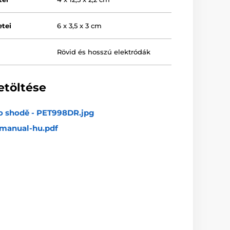
tei
6 x 3,5 x 3 cm
Rövid és hosszú elektródák
etöltése
 o shodě - PET998DR.jpg
manual-hu.pdf