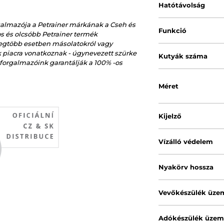
Hatótávolság
galmazója a Petrainer márkának a Cseh és
Funkció
s és olcsóbb Petrainer termék
legtöbb esetben másolatokról vagy
 piacra vonatkoznak - úgynevezett szürke
Kutyák száma
t forgalmazóink garantálják a 100% -os
Méret
Kijelző
Vízálló védelem
Nyakörv hossza
Vevőkészülék üze
Adókészülék üzem