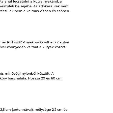
alanul lecsatolni a kutya nyakáról, a
 készülék belsejébe. Az adókészülék nem
készülék nem alkalmas vízben és esőben
iner PET998DR nyakörv bővíthető 2 kutya
ével könnyedén válthat a kutyák között.
és minőségi nylonból készült. A
körv használata. Hossza 20 és 60 cm
,5 cm (antennával), mélysége 2,2 cm és