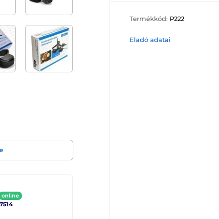
Termékkód:
P222
Eladó adatai
e
online
 7514