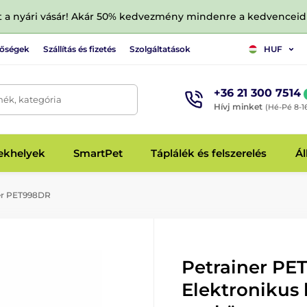
tt a nyári vásár! Akár 50% kedvezmény mindenre a kedvencei
tőségek
Szállítás és fizetés
Szolgáltatások
HUF
+36 21 300 7514
mék, kategória
Hívj minket
(Hé-Pé 8-1
fekhelyek
SmartPet
Táplálék és felszerelés
Ál
er PET998DR
Petrainer PE
Elektronikus