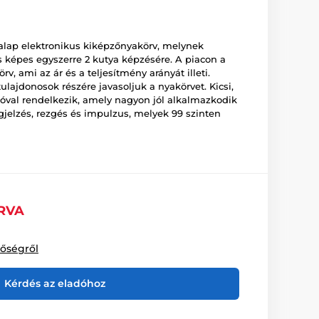
alap elektronikus kiképzőnyakörv, melynek
 képes egyszerre 2 kutya képzésére. A piacon a
v, ami az ár és a teljesítmény arányát illeti.
lajdonosok részére javasoljuk a nyakörvet. Kicsi,
val rendelkezik, amely nagyon jól alkalmazkodik
gjelzés, rezgés és impulzus, melyek 99 szinten
RVA
tőségről
Kérdés az eladóhoz