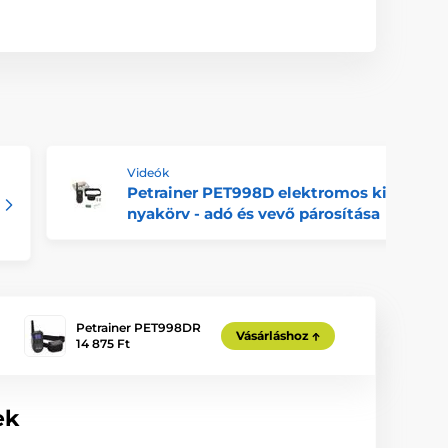
Videók
Petrainer PET998D elektromos kiképző
nyakörv - adó és vevő párosítása
Petrainer PET998DR
Vásárláshoz
14 875 Ft
ek