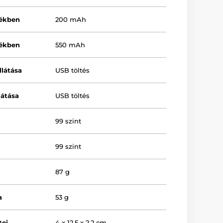
lékben
200 mAh
lékben
550 mAh
llátása
USB töltés
látása
USB töltés
99 szint
99 szint
87 g
a
53 g
tei
4 x 12,5 x 2,2 cm