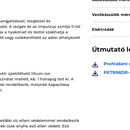
Vevőkészülék mére
angjelzéssel, rezgéssel és
ató. A rezgés és az impulzus szintje 0-tól
Elektródák
ja a nyakörvet és testre szabhatja a
tő vagy csökkenthető az adón elhelyezett
Útmutató l
Prohlášení
PET998DR-
h újratölthető lítium-ion
ználat mellett, kb. 1 hónapig tart ki. A
ral rendelkezik, melynek kapacitása
l.
etőbb víz elleni védelemmel rendelkezik
lék csak enyhe eső ellen védett. Eső