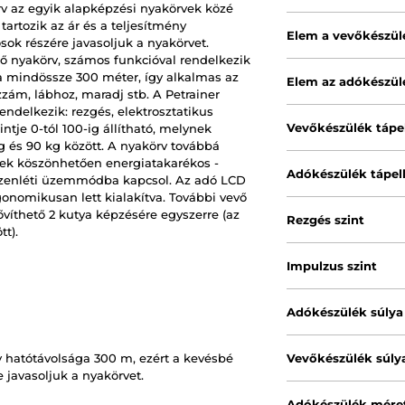
v az egyik alapképzési nyakörvek közé
tartozik az ár és a teljesítmény
Elem a vevőkészü
ok részére javasoljuk a nyakörvet.
tő nyakörv, számos funkcióval rendelkezik
a mindössze 300 méter, így alkalmas az
Elem az adókészü
zám, lábhoz, maradj stb. A Petrainer
ndelkezik: rezgés, elektrosztatikus
Vevőkészülék tápe
tje 0-tól 100-ig állítható, melynek
 és 90 kg között. A nyakörv továbbá
nek köszönhetően energiatakarékos -
Adókészülék tápel
észenléti üzemmódba kapcsol. Az adó LCD
gonomikusan lett kialakítva. További vevő
íthető 2 kutya képzésére egyszerre (az
Rezgés szint
t).
Impulzus szint
Adókészülék súlya
 hatótávolsága 300 m, ezért a kevésbé
Vevőkészülék súly
 javasoljuk a nyakörvet.
Adókészülék mére