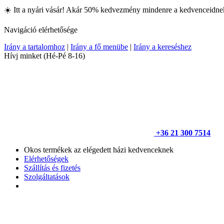
☀️ Itt a nyári vásár! Akár 50% kedvezmény mindenre a kedvenceidne
Navigáció elérhetősége
Irány a tartalomhoz
|
Irány a fő menübe
|
Irány a kereséshez
Hívj minket
(Hé-Pé 8-16)
+36 21 300 7514
Okos termékek az elégedett házi kedvenceknek
Elérhetőségek
Szállítás és fizetés
Szolgáltatások