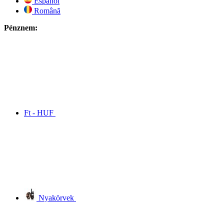
Español
Română
Pénznem:
Ft - HUF
Nyakörvek