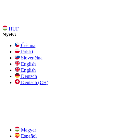
HUF
Nyelv:
Čeština
Polski
Slovenčina
English
English
Deutsch
Deutsch (CH)
Magyar
Español