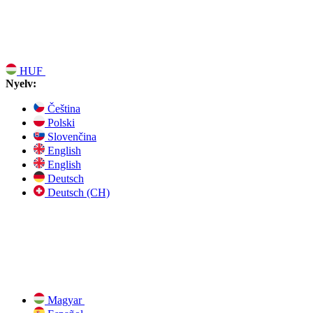
HUF
Nyelv:
Čeština
Polski
Slovenčina
English
English
Deutsch
Deutsch (CH)
Magyar