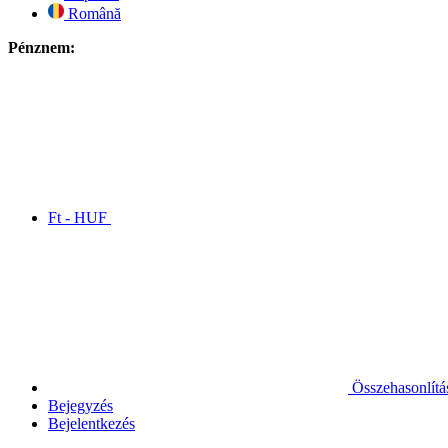
Română
Pénznem:
Ft - HUF
Összehasonlítá
Bejegyzés
Bejelentkezés