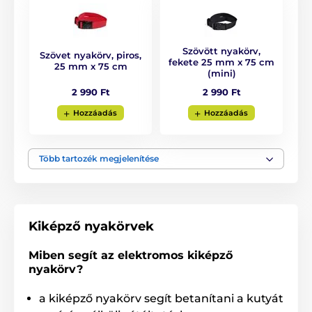
tükröz. A modell ráadásul rendelkezik
Booster
funkcióval
, amely az impulzus hirtelen növelését
biztosítja.
Szövött nyakörv,
Szövet nyakörv, piros,
fekete 25 mm x 75 cm
25 mm x 75 cm
(mini)
Hatótávolság
2 990 Ft
2 990 Ft
A D-Control 1010 segít a kutyája
Hozzáadás
Hozzáadás
kiképzésében anélkül, hogy pórázt kellene
használni, akár
1000 méteres
távolságig.
A hatótávolság elegendő a legtöbb kutya alapvető és
Több tartozék megjelenítése
professzionális kiképzéséhez egyaránt. A D-Control
1010 ideális választás városi környezetben, erdőben,
ahol nehezebb körülmények között a hatótávolság
csökkenhet.
Kiképző nyakörvek
Energiaellátás
Miben segít az elektromos kiképző
nyakörv?
Az adókészülék
2 db 1,5 V AA
elemmel
működik, amelynek állapotát az
a kiképző nyakörv segít betanítani a kutyát
LCD kijelző mutatja, és élettartama
6-12