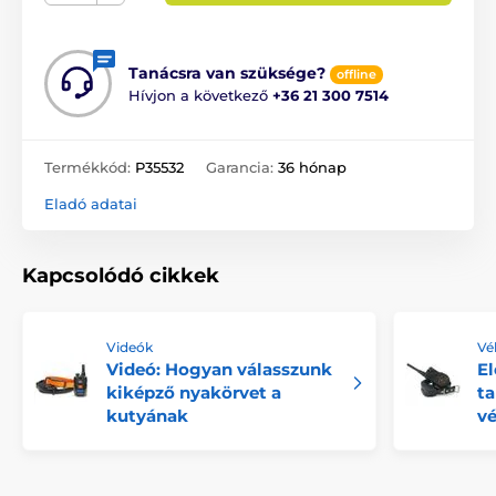
Tanácsra van szüksége?
offline
Hívjon a következő
+36 21 300 7514
Termékkód:
P35532
Garancia:
36 hónap
Eladó adatai
Kapcsolódó cikkek
Videók
Vé
Videó: Hogyan válasszunk
El
kiképző nyakörvet a
ta
kutyának
v