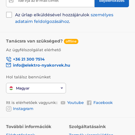
Adókészülék
Ide írja az e-mail címét
Bejelentkezés
Tesztlámpa
Az űrlap elküldésével hozzájárulok
személyes
CR2 3V elem
adataim feldolgozásához
.
2x AA elem
Elektródák 12 mm
Tanácsra van szükséged?
offline
Elektródák 17 mm
Az ügyfélszolgálat elérhető
Zsinór a nyakba akasztáshoz
+36 21 300 7514
Műanyag aktatáska
info@elektro-nyakorvek.hu
Használati utasítás
Hol találsz bennünket
Magyar
Megjegyzés: A kép csak illusztráció.
A műszaki specifikációk előzetes értesítés nélkül
Itt is elérhetőek vagyunk::
Youtube
Facebook
változhatnak. A képek csak illusztrációk.
Instagram
További információk
Szolgáltatásaink
A termék a következő kategóriákba sorolt