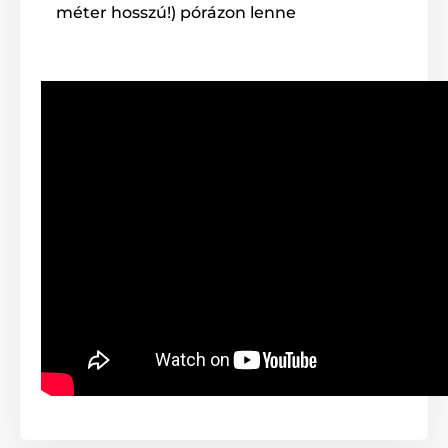
méter hosszú!) pórázon lenne
Kijelző
Az
adókészülék beépített
, háttérvilágítással
ellátott LCD kijelzővel
rendelkezik, amely
jelzi az impulzus szintjét, a kiválasztott kutyát és az
elem töltöttségi állapotát. Az előlapon külön gombok
találhatók az egyes funkciók vezérlésére.
Nyakörv hossza
A Dogtrace D-Control 1010 nyakörv
strapabíró és kiváló minőségű szövött
textíliából készült. A kutyusnak nem okoz
problémát a viselése, és jól tart a nyakán. A nyakörv
hossza
15 és 72 cm között
állítható.