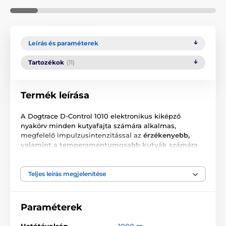
Leírás és paraméterek
Tartozékok
(11)
Termék leírása
A Dogtrace D-Control 1010 elektronikus kiképző
nyakörv minden kutyafajta számára alkalmas,
megfelelő impulzusintenzitással az
érzékenyebb,
valamint a temperamentumosabb kutyák számára
is
. A nyakörv rendelkezik
hangjelzés funkcióval, 30
szinten állítható impulzussal és Booster funkcióval
,
amely lehetővé teszi az impulzus hirtelen növelését
Teljes leírás megjelenítése
anélkül, hogy hosszú előzetes beállításokra lenne
szükség. Az impulzus széles skálája lehetővé teszi,
hogy megtaláld a kutyád számára legmegfelelőbb
Paraméterek
intenzitást. A hang figyelmeztetést arra használhatod,
hogy jelezd a közelgő impulzust. A kutya hamar