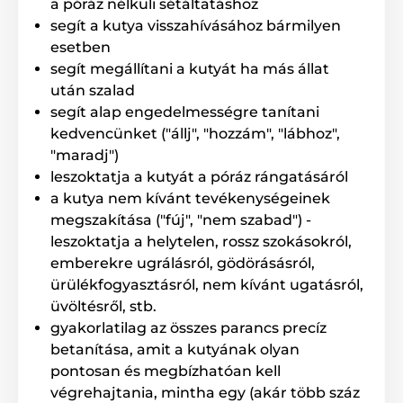
a póráz nélküli sétáltatáshoz
hónap
között mozog. A vevőegység
3 V-os CR2 típusú
elemmel
segít a kutya visszahívásához bármilyen
működik, amelynek
élettartama 3-6 hónap
között
változik, a használt funkciók gyakoriságától és
esetben
típusától függően.
segít megállítani a kutyát ha más állat
után szalad
segít alap engedelmességre tanítani
Vízállóság
kedvencünket ("állj", "hozzám", "lábhoz",
A nyakörv egy teljesen
vízbe
"maradj")
meríthető
vevőegységgel
van ellátva, így
leszoktatja a kutyát a póráz rángatásáról
ideális választás vízben, extrém
a kutya nem kívánt tevékenységeinek
körülmények között (erdő, sár) vagy víz közelében
megszakítása ("fúj", "nem szabad") -
történő kiképzéshez. Az adókészülék alapvető
vízvédelemmel rendelkezik.
leszoktatja a helytelen, rossz szokásokról,
emberekre ugrálásról, gödörásásról,
ürülékfogyasztásról, nem kívánt ugatásról,
Kutyák száma
üvöltésről, stb.
gyakorlatilag az összes parancs precíz
További vevőegység vásárlásával, a
betanítása, amit a kutyának olyan
Dogtrace D-Control 1010 nyakörvvel akár 2
kutyát is kiképezhetsz egyidejűleg,
pontosan és megbízhatóan kell
egyetlen adókészülék használatával.
végrehajtania, mintha egy (akár több száz