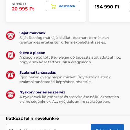
41 990 Ft
Minden funkcióhoz külön gomb
Részletek
154 990 Ft
20 995 Ft
Nagyon könnyű vevőegység
Mágneses kapcsoló a gyors indításhoz
2 hosszúságú elektróda a csomagban
Saját márkánk
Saját Reedog márkájú kisállat- és smart termékeket
Hosszú elem-élettartam
gyártunk és értékesítünk. Termékpalettánk széles.
9 éve a piacon
A piacon eltöltött 9 év elegendő tapasztalatot adott ahhoz,
A termék hátrányai:
hogy elsők közé tartozzunk a világpiacon.
2 kutya képzéséhez további vevőegység vásárlása
Szakmai tanácsadás
szükséges
Írjon nekünk vagy hívjon minket. Ügyfélszolgálatunk
szakmai tanácsadási képzésben részesült.
Nyakörv bérlés és szerviz
A csomag tartalma:
A nyakörvek kölcsönzése és szervizelése nélkülözhetetlen
eleme cégünknek. Azt nyújtjuk, amire szüksége van.
Vevőegység
Nyakörv
Iratkozz fel hírlevelünkre
Extra külső vezérlő