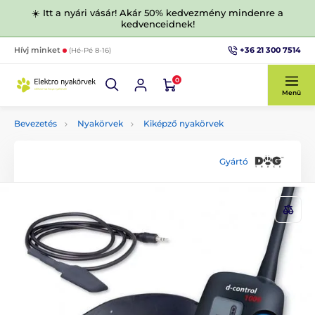
☀️ Itt a nyári vásár! Akár 50% kedvezmény mindenre a
kedvenceidnek!
+36 21 300 7514
Hívj minket
(Hé-Pé 8-16)
0
Menü
Bevezetés
Nyakörvek
Kiképző nyakörvek
Gyártó