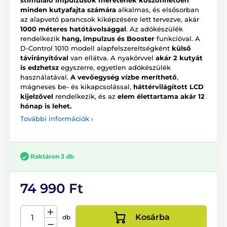
stimuláló impulzusok méretének köszönhetően
minden kutyafajta számára
alkalmas, és elsősorban
az alapvető parancsok kiképzésére lett tervezve, akár
1000 méteres hatótávolsággal
. Az adókészülék
rendelkezik
hang, impulzus és Booster
funkcióval. A
D-Control 1010 modell alapfelszereltségként
külső
távirányítóval
van ellátva. A nyakörvvel
akár 2 kutyát
is edzhetsz
egyszerre, egyetlen adókészülék
használatával.
A vevőegység vízbe meríthető
,
mágneses be- és kikapcsolással,
háttérvilágított LCD
kijelzővel
rendelkezik, és az
elem élettartama akár 12
hónap is lehet.
További információk ›
Raktáron 3 db
74 990 Ft
Kosárba
db