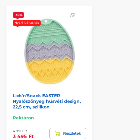
-30%
Nyári kiárusítás
Lick'n'Snack EASTER -
Nyalószőnyeg húsvéti design,
22,5 cm, szilikon
Raktáron
4 990 Ft
Részletek
3 495 Ft