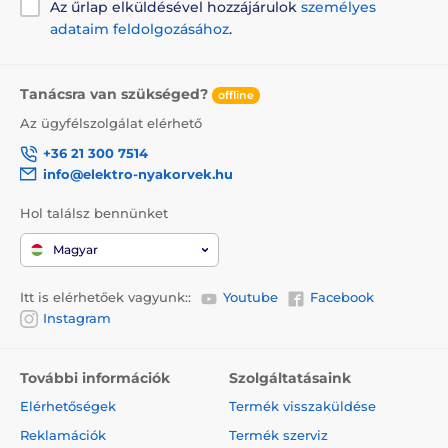
Az űrlap elküldésével hozzájárulok
személyes
adataim feldolgozásához
.
Tanácsra van szükséged?
offline
Az ügyfélszolgálat elérhető
+36 21 300 7514
info@elektro-nyakorvek.hu
Hol találsz bennünket
Magyar
Itt is elérhetőek vagyunk::
Youtube
Facebook
Instagram
További információk
Szolgáltatásaink
Elérhetőségek
Termék visszaküldése
Reklamációk
Termék szerviz