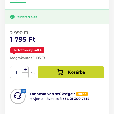
Raktáron 4 db
2 990 Ft
1 795 Ft
Kedvezmény
-40%
Megtakarítás 1 195 Ft
Kosárba
db
Tanácsra van szüksége?
offline
Hívjon a következő
+36 21 300 7514