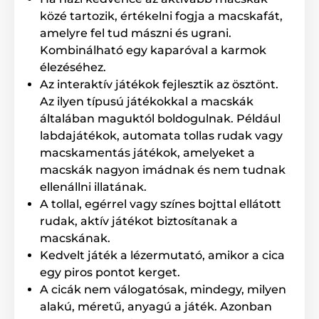
közé tartozik, értékelni fogja a macskafát,
amelyre fel tud mászni és ugrani.
A termék a következő kategóriákba sorolt
Kombinálható egy kaparóval a karmok
élezéséhez.
Játékok
Kutyáknak
Típus szerint
Az interaktív játékok fejlesztik az ösztönt.
Jutalomfalathoz
Interaktív
Az ilyen típusú játékokkal a macskák
általában maguktól boldogulnak. Például
Nyalópárnák
Márka szerint
labdajátékok, automata tollas rudak vagy
Flamingo kutyajátékok
Cicáknak
macskamentás játékok, amelyeket a
macskák nagyon imádnak és nem tudnak
Típus szerint
Nyalópárnák
ellenállni illatának.
Márka szerint
Flamingo macskajátékok
A tollal, egérrel vagy színes bojttal ellátott
Macska
% Táplálék és felszerelés
rudak, aktív játékot biztosítanak a
macskának.
% Játékok
Kedvelt játék a lézermutató, amikor a cica
egy piros pontot kerget.
A cicák nem válogatósak, mindegy, milyen
alakú, méretű, anyagú a játék. Azonban