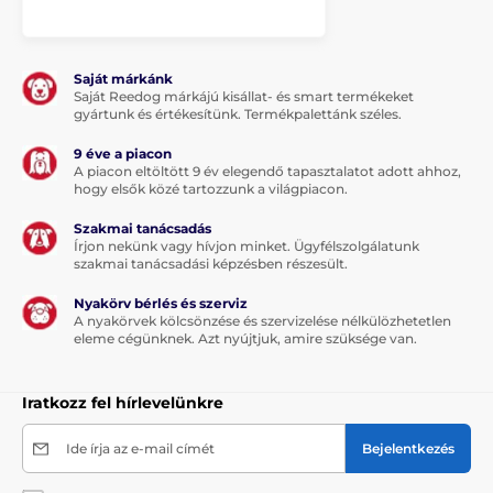
Saját márkánk
Saját Reedog márkájú kisállat- és smart termékeket
gyártunk és értékesítünk. Termékpalettánk széles.
9 éve a piacon
A piacon eltöltött 9 év elegendő tapasztalatot adott ahhoz,
hogy elsők közé tartozzunk a világpiacon.
Szakmai tanácsadás
Írjon nekünk vagy hívjon minket. Ügyfélszolgálatunk
szakmai tanácsadási képzésben részesült.
Nyakörv bérlés és szerviz
A nyakörvek kölcsönzése és szervizelése nélkülözhetetlen
eleme cégünknek. Azt nyújtjuk, amire szüksége van.
Iratkozz fel hírlevelünkre
Ide írja az e-mail címét
Bejelentkezés