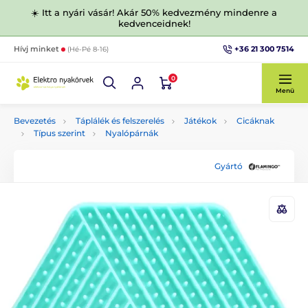
☀️ Itt a nyári vásár! Akár 50% kedvezmény mindenre a
kedvenceidnek!
+36 21 300 7514
Hívj minket
(Hé-Pé 8-16)
0
Menü
Bevezetés
Táplálék és felszerelés
Játékok
Cicáknak
Típus szerint
Nyalópárnák
Gyártó