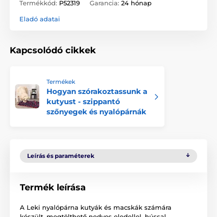
Termékkód:
P52319
Garancia:
24 hónap
Eladó adatai
Kapcsolódó cikkek
Termékek
Hogyan szórakoztassunk a
kutyust - szippantó
szőnyegek és nyalópárnák
Leírás és paraméterek
Termék leírása
A Leki nyalópárna kutyák és macskák számára
készült, megtölthető nedves eledellel, hússal,