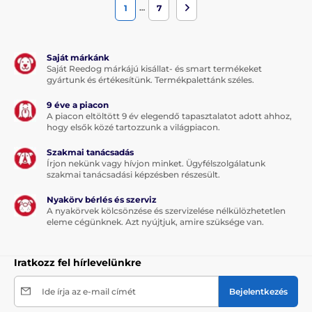
…
1
7
Saját márkánk
Saját Reedog márkájú kisállat- és smart termékeket
gyártunk és értékesítünk. Termékpalettánk széles.
9 éve a piacon
A piacon eltöltött 9 év elegendő tapasztalatot adott ahhoz,
hogy elsők közé tartozzunk a világpiacon.
Szakmai tanácsadás
Írjon nekünk vagy hívjon minket. Ügyfélszolgálatunk
szakmai tanácsadási képzésben részesült.
Nyakörv bérlés és szerviz
A nyakörvek kölcsönzése és szervizelése nélkülözhetetlen
eleme cégünknek. Azt nyújtjuk, amire szüksége van.
Iratkozz fel hírlevelünkre
Ide írja az e-mail címét
Bejelentkezés