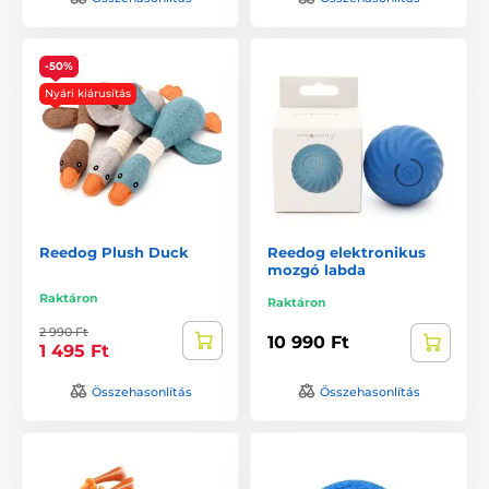
-50%
Nyári kiárusítás
Reedog Plush Duck
Reedog elektronikus
mozgó labda
Raktáron
Raktáron
2 990 Ft
10 990 Ft
1 495 Ft
Összehasonlítás
Összehasonlítás