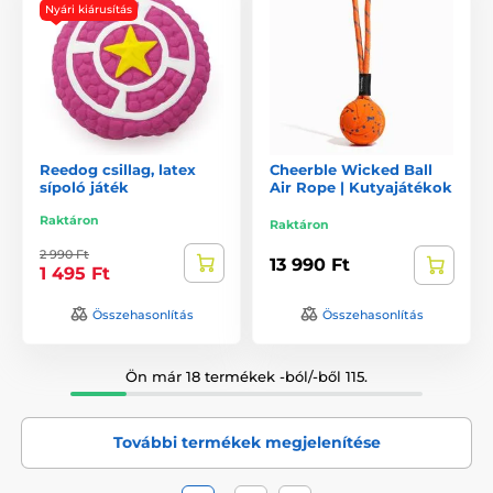
Nyári kiárusítás
Reedog csillag, latex
Cheerble Wicked Ball
sípoló játék
Air Rope | Kutyajátékok
Raktáron
Raktáron
2 990 Ft
13 990 Ft
1 495 Ft
Összehasonlítás
Összehasonlítás
Ön már 18 termékek -ból/-ből 115.
További termékek megjelenítése