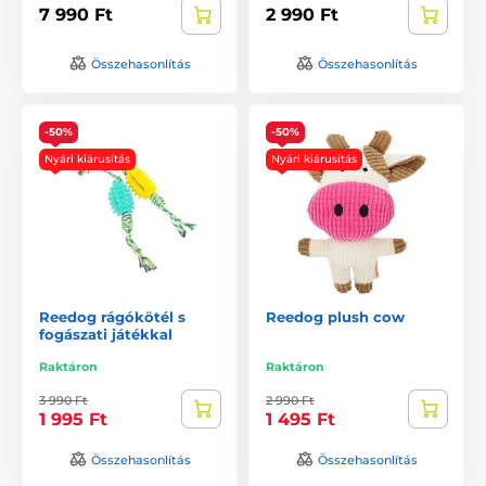
7 990 Ft
2 990 Ft
Összehasonlítás
Összehasonlítás
-50%
-50%
Nyári kiárusítás
Nyári kiárusítás
Reedog rágókötél s
Reedog plush cow
fogászati játékkal
Raktáron
Raktáron
3 990 Ft
2 990 Ft
1 995 Ft
1 495 Ft
Összehasonlítás
Összehasonlítás