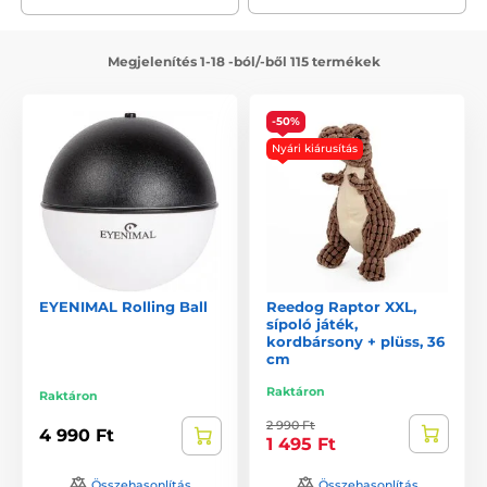
Megjelenítés 1-18 -ból/-ből 115 termékek
-50%
Nyári kiárusítás
EYENIMAL Rolling Ball
Reedog Raptor XXL,
sípoló játék,
kordbársony + plüss, 36
cm
Raktáron
Raktáron
2 990 Ft
4 990 Ft
1 495 Ft
Összehasonlítás
Összehasonlítás