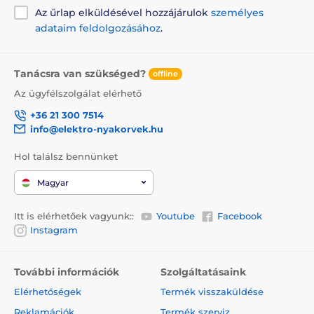
Az űrlap elküldésével hozzájárulok
személyes
adataim feldolgozásához
.
Tanácsra van szükséged?
offline
Az ügyfélszolgálat elérhető
+36 21 300 7514
info@elektro-nyakorvek.hu
Hol találsz bennünket
Magyar
Itt is elérhetőek vagyunk::
Youtube
Facebook
Instagram
További információk
Szolgáltatásaink
Elérhetőségek
Termék visszaküldése
Reklamációk
Termék szerviz