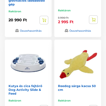
gravitációs labdadobó
gép
Raktáron
Raktáron
5 990 Ft
20 990 Ft
2 995 Ft
Összehasonlítás
Összehasonlítás
Kutya és cica fejtörő
Reedog sárga kacsa 50
Dog Activity Slide &
cm
Feed
Raktáron
Raktáron