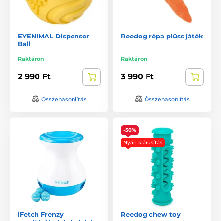
EYENIMAL Dispenser
Reedog répa plüss játék
Ball
Raktáron
Raktáron
2 990 Ft
3 990 Ft
Összehasonlítás
Összehasonlítás
-50%
Nyári kiárusítás
iFetch Frenzy
Reedog chew toy