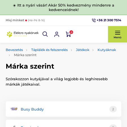
☀️ Itt a nyári vásár! Akár 50% kedvezmény mindenre a
kedvenceidnek!
+36 21 300 7514
Hívj minket
(Hé-Pé 8-16)
0
Menü
Bevezetés
Táplálék és felszerelés
Játékok
Kutyáknak
Márka szerint
Márka szerint
Szórakozzon kutyájával a világ legjobb és leghíresebb
márkák játékaival.
Busy Buddy
2