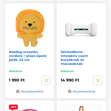
Reedog oroszlán,
Wickedbone -
cordura + plüss sípoló
interaktív csont
játék, 23 cm
kutyáknak és
macskáknak
Raktáron
Raktáron
1 990 Ft
14 990 Ft
Összehasonlítás
Összehasonlítás
-50%