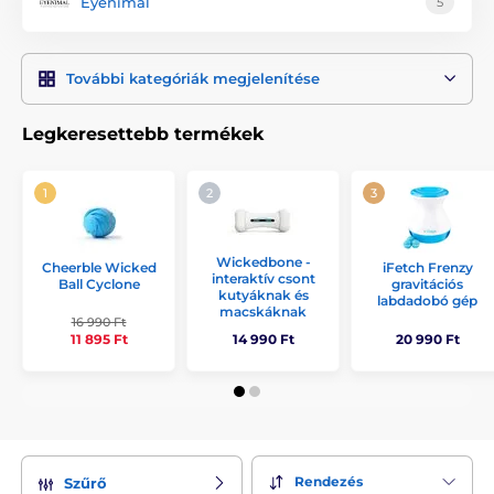
Eyenimal
5
További kategóriák megjelenítése
Legkeresettebb termékek
Wickedbone -
Cheerble Wicked
iFetch Frenzy
interaktív csont
Ball Cyclone
gravitációs
kutyáknak és
labdadobó gép
macskáknak
16 990 Ft
11 895 Ft
14 990 Ft
20 990 Ft
Rendezés
Szűrő