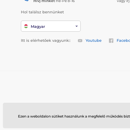
Hívj minket
Hé-Pé 8-16
vagy ír
Hol találsz bennünket
Magyar
Itt is elérhetőek vagyunk::
Youtube
Faceb
Ezen a weboldalon sütiket használunk a megfelelő működés bizto