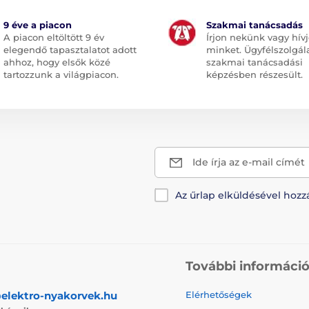
9 éve a piacon
Szakmai tanácsadás
A piacon eltöltött 9 év
Írjon nekünk vagy hív
elegendő tapasztalatot adott
minket. Ügyfélszolgál
ahhoz, hogy elsők közé
szakmai tanácsadási
tartozzunk a világpiacon.
képzésben részesült.
Ide írja az e-mail címét
Az űrlap elküldésével hozz
További informáci
elektro-nyakorvek.hu
Elérhetőségek