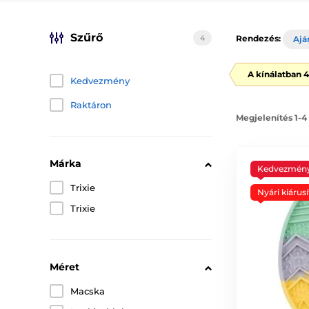
Szűrő
4
Rendezés:
Ajá
A kínálatban 
Kedvezmény
Raktáron
Megjelenítés 1-4
Márka
Kedvezmén
Trixie
Nyári kiárusí
Trixie
Méret
Macska