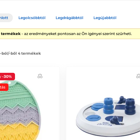
nlott
Legolcsóbbtól
Legdrágábbtól
Legújabbtól
4 termékek
- az eredményeket pontosan az Ön igényei szerint szűrheti.
 -ból/-ből 4 termékek
y
-30%
tás