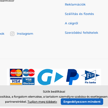
j
bármikor
Reklamációk
Szállítás és fizetés
A cégről
Szerződési feltételek
ook
Instagram
Sütik beállításai
© 2026 www.elektro-nyakorvek.hu ⦁ Webshop szolgáltatónk a
SIMPLIA.cz
sítása, a forgalom elemzése, a tartalom személyre szabása és esetlegese
partnereinkkel.
Tudjon meg többet»
Engedélyezzen mindent