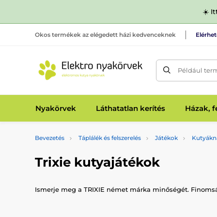
☀️ I
Okos termékek az elégedett házi kedvenceknek
Elérhe
Például ter
Nyakörvek
Láthatatlan kerítés
Házak, 
Bevezetés
Táplálék és felszerelés
Játékok
Kutyákn
Trixie kutyajátékok
Ismerje meg a TRIXIE német márka minőségét. Finomságok