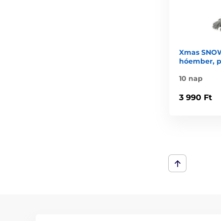
Xmas SNOW
hóember, p
10 nap
3 990 Ft