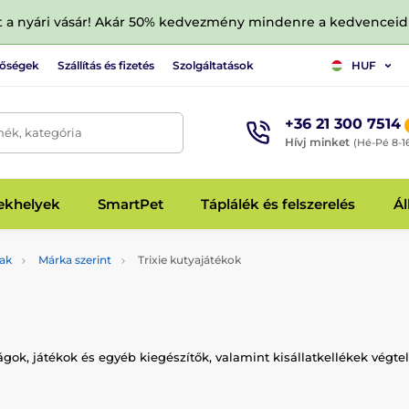
tt a nyári vásár! Akár 50% kedvezmény mindenre a kedvencei
tőségek
Szállítás és fizetés
Szolgáltatások
HUF
+36 21 300 7514
mék, kategória
Hívj minket
(Hé-Pé 8-1
fekhelyek
SmartPet
Táplálék és felszerelés
Ál
ak
Márka szerint
Trixie kutyajátékok
, játékok és egyéb kiegészítők, valamint kisállatkellékek végtel