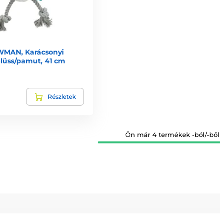
MAN, Karácsonyi
lüss/pamut, 41 cm
Részletek
Ön már 4 termékek -ból/-ből