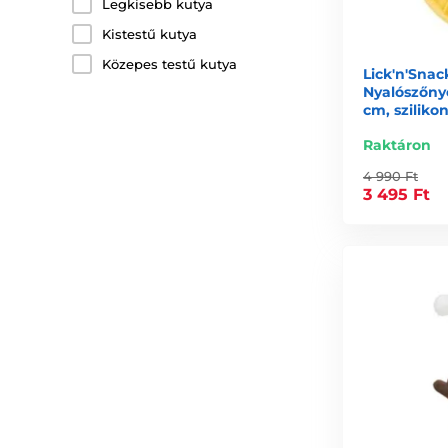
Legkisebb kutya
Kistestű kutya
Közepes testű kutya
Lick'n'Snac
Nyalószőnye
cm, sziliko
Raktáron
4 990 Ft
3 495 Ft