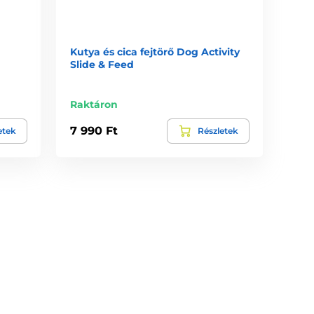
Kutya és cica fejtörő Dog Activity
Slide & Feed
Raktáron
7 990 Ft
etek
Részletek