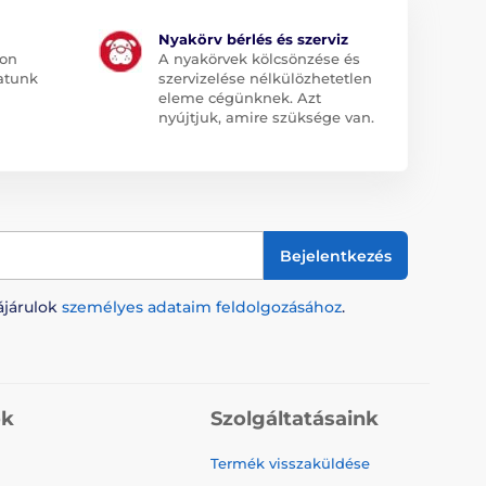
Nyakörv bérlés és szerviz
jon
A nyakörvek kölcsönzése és
atunk
szervizelése nélkülözhetetlen
eleme cégünknek. Azt
nyújtjuk, amire szüksége van.
Bejelentkezés
ájárulok
személyes adataim feldolgozásához
.
ók
Szolgáltatásaink
Termék visszaküldése