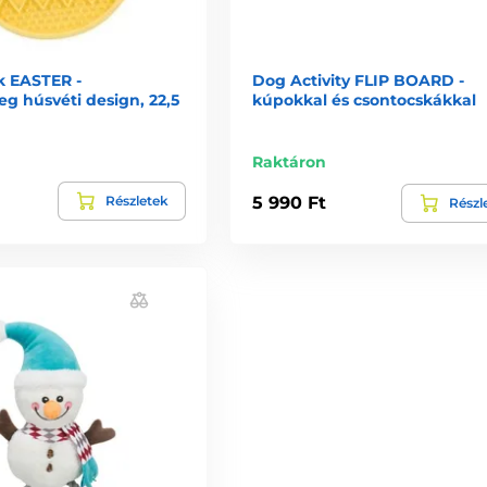
k EASTER -
Dog Activity FLIP BOARD -
g húsvéti design, 22,5
kúpokkal és csontocskákkal
n
Raktáron
Részletek
5 990 Ft
Részl