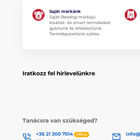
Saját márkánk
Saját Reedog márkájú
kisállat- és smart termékeket
gyártunk és értékesítünk.
Termékpalettánk széles.
Iratkozz fel hírlevelünkre
Tanácsra van szükséged?
+36 21 300 7514
info@
offline