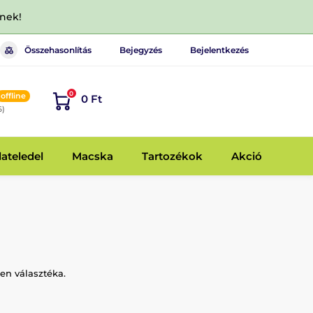
dnek!
Összehasonlítás
Bejegyzés
Bejelentkezés
0
offline
0 Ft
6)
lateledel
Macska
Tartozékok
Akció
en választéka.