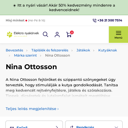
☀️ Itt a nyári vásár! Akár 50% kedvezmény mindenre a
kedvenceidnek!
+36 21 300 7514
Hívj minket
(Hé-Pé 8-16)
0
Menü
Bevezetés
Táplálék és felszerelés
Játékok
Kutyáknak
Márka szerint
Nina Ottosson
Nina Ottosson
A Nina Ottosson fejtörőket és szippantó szőnyegeket úgy
tervezték, hogy stimulálják a kutya gondolkodását. Tanítsa
meg kedvencét rejtvényfejtésre, játékra és szórakozásra.
Tippek, dicséretek és jutalomfalat ismételt megtöltése
erősítik a közös kapcsolatot.
Teljes leírás megjelenítése
›
Rendezés
Szűrő