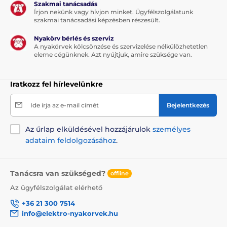
Szakmai tanácsadás
Írjon nekünk vagy hívjon minket. Ügyfélszolgálatunk
szakmai tanácsadási képzésben részesült.
Nyakörv bérlés és szerviz
A nyakörvek kölcsönzése és szervizelése nélkülözhetetlen
eleme cégünknek. Azt nyújtjuk, amire szüksége van.
Iratkozz fel hírlevelünkre
Ide írja az e-mail címét
Bejelentkezés
Az űrlap elküldésével hozzájárulok
személyes
adataim feldolgozásához
.
Tanácsra van szükséged?
offline
Az ügyfélszolgálat elérhető
+36 21 300 7514
info@elektro-nyakorvek.hu