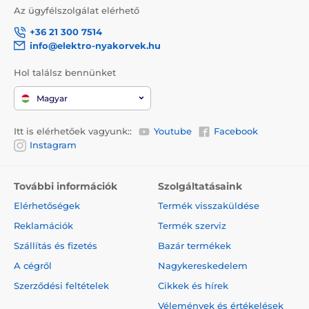
Az ügyfélszolgálat elérhető
+36 21 300 7514
info@elektro-nyakorvek.hu
Hol találsz bennünket
Magyar
Itt is elérhetőek vagyunk::
Youtube
Facebook
Instagram
További információk
Szolgáltatásaink
Elérhetőségek
Termék visszaküldése
Reklamációk
Termék szerviz
Szállítás és fizetés
Bazár termékek
A cégről
Nagykereskedelem
Szerződési feltételek
Cikkek és hírek
Vélemények és értékelések