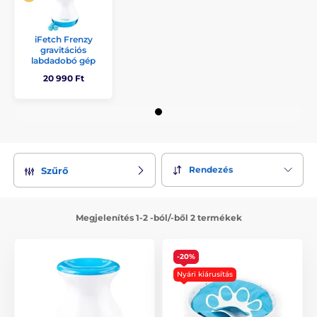
iFetch Frenzy
gravitációs
labdadobó gép
20 990 Ft
Rendezés
Szűrő
Megjelenítés 1-2 -ból/-ből 2 termékek
-20%
Nyári kiárusítás