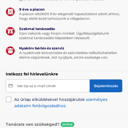
9 éve a piacon
A piacon eltöltött 9 év elegendő tapasztalatot adott ahhoz,
hogy elsők közé tartozzunk a világpiacon.
Szakmai tanácsadás
Írjon nekünk vagy hívjon minket. Ügyfélszolgálatunk
szakmai tanácsadási képzésben részesült.
Nyakörv bérlés és szerviz
A nyakörvek kölcsönzése és szervizelése nélkülözhetetlen
eleme cégünknek. Azt nyújtjuk, amire szüksége van.
Iratkozz fel hírlevelünkre
Ide írja az e-mail címét
Bejelentkezés
Az űrlap elküldésével hozzájárulok
személyes
adataim feldolgozásához
.
Tanácsra van szükséged?
online