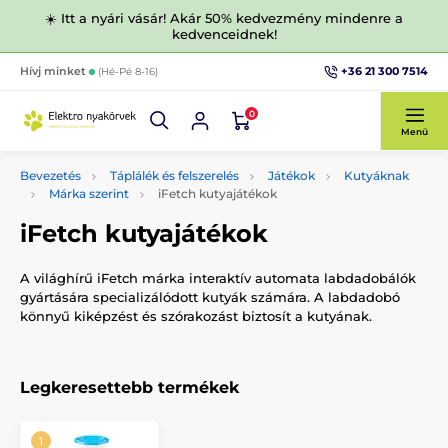
☀️ Itt a nyári vásár! Akár 50% kedvezmény mindenre a
kedvenceidnek!
+36 21 300 7514
Hívj minket
(Hé-Pé 8-16)
0
Menü
Bevezetés
Táplálék és felszerelés
Játékok
Kutyáknak
Márka szerint
iFetch kutyajátékok
iFetch kutyajátékok
A világhírű iFetch márka interaktív automata labdadobálók
gyártására specializálódott kutyák számára. A labdadobó
könnyű kiképzést és szórakozást biztosít a kutyának.
Legkeresettebb termékek