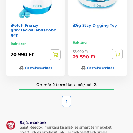
iFetch Frenzy
iDig Stay Digging Toy
gravitációs labdadobó
gép
Raktáron
Raktáron
36 990 Ft
20 990 Ft
29 590 Ft
Összehasonlítás
Összehasonlítás
Ön már 2 termékek -ból/-ből 2.
1
Saját márkánk
Saját Reedog márkájú kisállat- és smart termékeket
gyártunk és értékesítünk. Termékpalettánk széles.