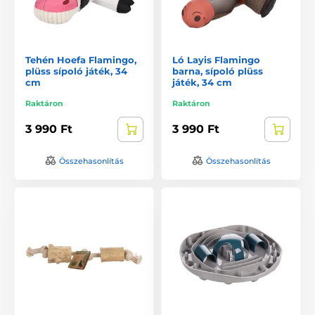
Tehén Hoefa Flamingo,
Ló Layis Flamingo
plüss sípoló játék, 34
barna, sípoló plüss
cm
játék, 34 cm
Raktáron
Raktáron
3 990 Ft
3 990 Ft
Összehasonlítás
Összehasonlítás