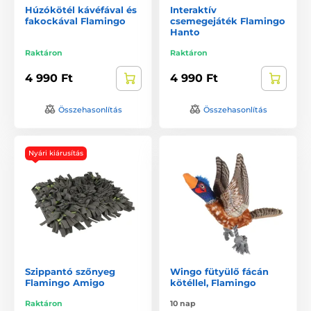
Húzókötél kávéfával és
Interaktív
fakockával Flamingo
csemegejáték Flamingo
Hanto
Raktáron
Raktáron
4 990 Ft
4 990 Ft
Összehasonlítás
Összehasonlítás
Nyári kiárusítás
Szippantó szőnyeg
Wingo fütyülő fácán
Flamingo Amigo
kötéllel, Flamingo
Raktáron
10 nap