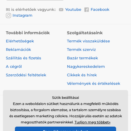
Itt is elérhetőek vagyunk::
Youtube
Facebook
Instagram
További információk
Szolgáltatásaink
Elérhetőségek
Termék visszaküldése
Reklamációk
Termék szerviz
Szállítás és fizetés
Bazár termékek
A cégről
Nagykereskedelem
Szerződési feltételek
Cikkek és hírek
Vélemények és értékelések
Sütik beállításai
Ezen a weboldalon sütiket használunk a megfelelő működés
biztosítása, a forgalom elemzése, a tartalom személyre szabása
és esetlegesen marketing célokra. Hozzájárulás esetén az adatok
megoszthatók partnereinkkel.
Tudjon meg többet»
© 2026 www.elektro-nyakorvek.hu ⦁ Webshop szolgáltatónk a