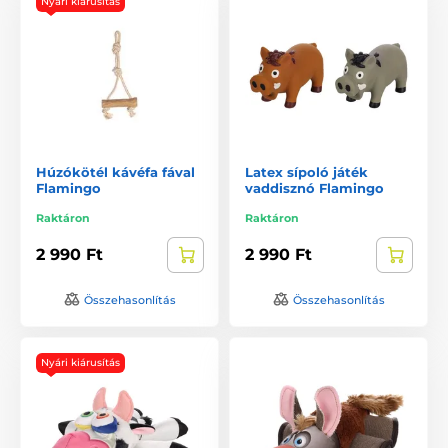
Nyári kiárusítás
Húzókötél kávéfa fával
Latex sípoló játék
Flamingo
vaddisznó Flamingo
Raktáron
Raktáron
2 990 Ft
2 990 Ft
Összehasonlítás
Összehasonlítás
Nyári kiárusítás