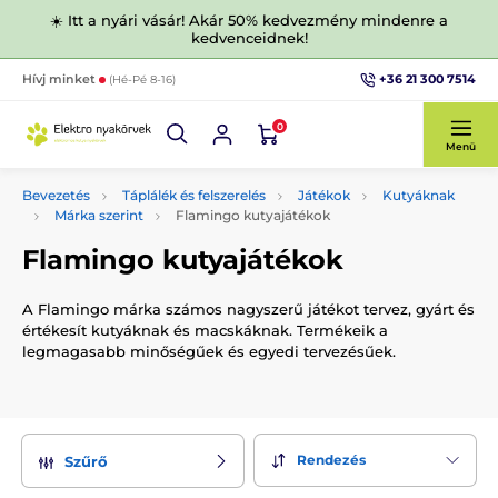
☀️ Itt a nyári vásár! Akár 50% kedvezmény mindenre a
kedvenceidnek!
+36 21 300 7514
Hívj minket
(Hé-Pé 8-16)
0
Menü
Bevezetés
Táplálék és felszerelés
Játékok
Kutyáknak
Márka szerint
Flamingo kutyajátékok
Flamingo kutyajátékok
A Flamingo márka számos nagyszerű játékot tervez, gyárt és
értékesít kutyáknak és macskáknak. Termékeik a
legmagasabb minőségűek és egyedi tervezésűek.
Rendezés
Szűrő