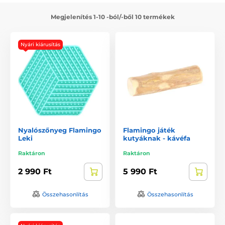
Megjelenítés 1-10 -ból/-ből 10 termékek
Nyári kiárusítás
Nyalószőnyeg Flamingo
Flamingo játék
Leki
kutyáknak - kávéfa
Raktáron
Raktáron
2 990 Ft
5 990 Ft
Összehasonlítás
Összehasonlítás