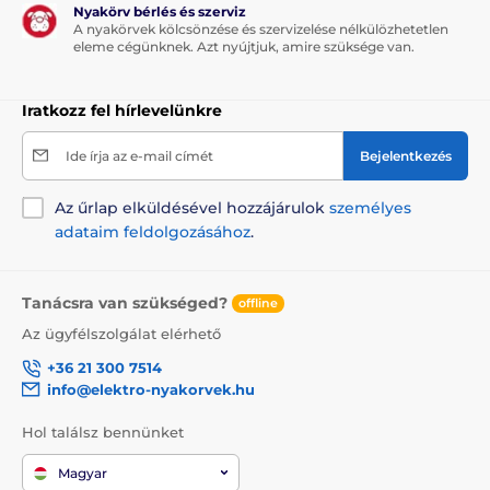
Nyakörv bérlés és szerviz
A nyakörvek kölcsönzése és szervizelése nélkülözhetetlen
eleme cégünknek. Azt nyújtjuk, amire szüksége van.
Iratkozz fel hírlevelünkre
Ide írja az e-mail címét
Bejelentkezés
Az űrlap elküldésével hozzájárulok
személyes
adataim feldolgozásához
.
Tanácsra van szükséged?
offline
Az ügyfélszolgálat elérhető
+36 21 300 7514
info@elektro-nyakorvek.hu
Hol találsz bennünket
Magyar