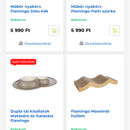
Műbőr nyakörv
Műbőr nyakörv
Flamingo Delu kék
Flamingo Patti szürke
Raktáron
Raktáron
5 990 Ft
5 990 Ft
Összehasonlítás
Összehasonlítás
Nyári kiárusítás
Dupla tál kisállatok
Flamingo Mawimbi
etetésére és itatására
hullám
Flamingo
Raktáron
Raktáron