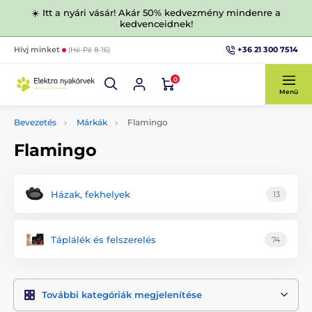
☀️ Itt a nyári vásár! Akár 50% kedvezmény mindenre a
kedvenceidnek!
+36 21 300 7514
Hívj minket
(Hé-Pé 8-16)
0
Menü
Bevezetés
Márkák
Flamingo
Flamingo
Házak, fekhelyek
13
Táplálék és felszerelés
74
További kategóriák megjelenítése