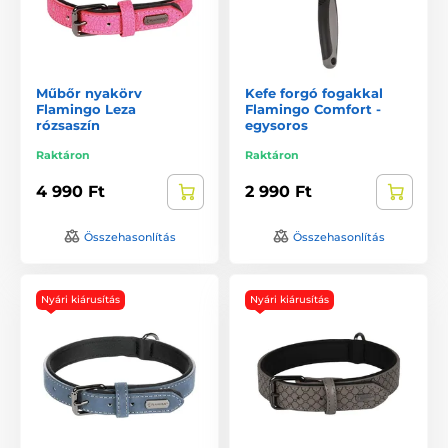
Műbőr nyakörv
Kefe forgó fogakkal
Flamingo Leza
Flamingo Comfort -
rózsaszín
egysoros
Raktáron
Raktáron
4 990 Ft
2 990 Ft
Összehasonlítás
Összehasonlítás
Nyári kiárusítás
Nyári kiárusítás