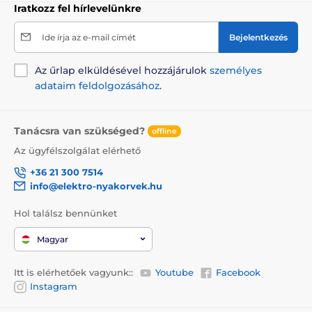
Iratkozz fel hírlevelünkre
Ide írja az e-mail címét
Bejelentkezés
Az űrlap elküldésével hozzájárulok
személyes
adataim feldolgozásához
.
Tanácsra van szükséged?
offline
Az ügyfélszolgálat elérhető
+36 21 300 7514
info@elektro-nyakorvek.hu
Hol találsz bennünket
Magyar
Itt is elérhetőek vagyunk::
Youtube
Facebook
Instagram