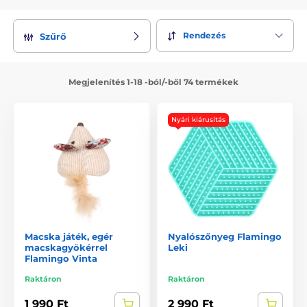
Rendezés
Szűrő
Megjelenítés 1-18 -ból/-ből 74 termékek
Nyári kiárusítás
Macska játék, egér
Nyalószőnyeg Flamingo
macskagyökérrel
Leki
Flamingo Vinta
Raktáron
Raktáron
1 990 Ft
2 990 Ft