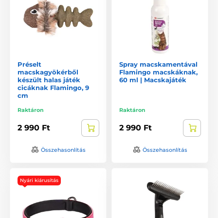
Préselt
Spray macskamentával
macskagyökérből
Flamingo macskáknak,
készült halas játék
60 ml | Macskajáték
cicáknak Flamingo, 9
cm
Raktáron
Raktáron
2 990 Ft
2 990 Ft
Összehasonlítás
Összehasonlítás
Nyári kiárusítás