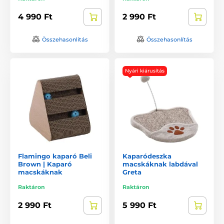
4 990 Ft
2 990 Ft
Összehasonlítás
Összehasonlítás
Nyári kiárusítás
Flamingo kaparó Beli
Kaparódeszka
Brown | Kaparó
macskáknak labdával
macskáknak
Greta
Raktáron
Raktáron
2 990 Ft
5 990 Ft