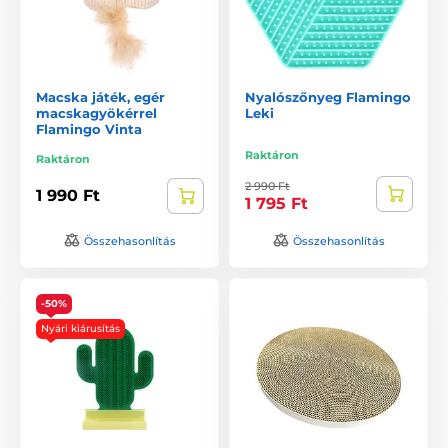
Macska játék, egér
Nyalószőnyeg Flamingo
macskagyökérrel
Leki
Flamingo Vinta
Raktáron
Raktáron
2 990 Ft
1 990 Ft
1 795 Ft
Összehasonlítás
Összehasonlítás
-50%
Nyári kiárusítás