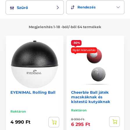
Rendezés
Szűrő
Megjelenítés 1-18 -ból/-ből 64 termékek
-30%
Nyári kiárusítás
EYENIMAL Rolling Ball
Cheerble Ball játék
macskáknak és
kistestű kutyáknak
Raktáron
Raktáron
8 990 Ft
4 990 Ft
6 295 Ft