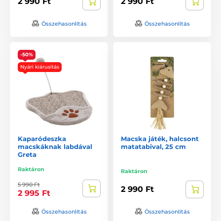
2 990 Ft
2 990 Ft
Összehasonlítás
Összehasonlítás
-50%
Nyári kiárusítás
Kaparódeszka
Macska játék, halcsont
macskáknak labdával
matatabival, 25 cm
Greta
Raktáron
Raktáron
5 990 Ft
2 990 Ft
2 995 Ft
Összehasonlítás
Összehasonlítás