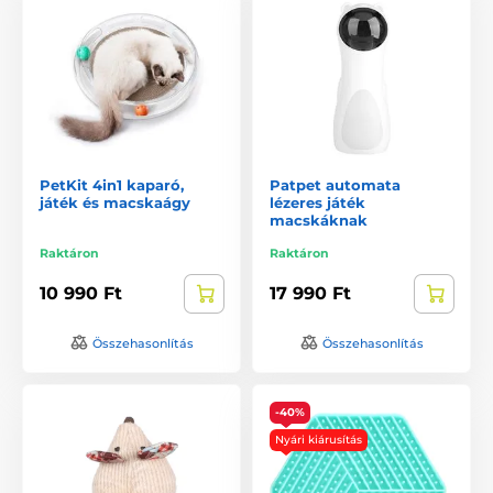
PetKit 4in1 kaparó,
Patpet automata
játék és macskaágy
lézeres játék
macskáknak
Raktáron
Raktáron
10 990 Ft
17 990 Ft
Összehasonlítás
Összehasonlítás
-40%
Nyári kiárusítás