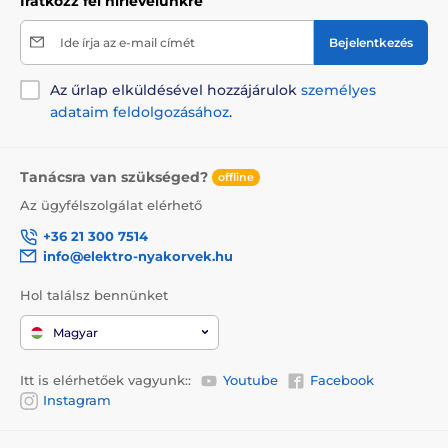
Iratkozz fel hírlevelünkre
Ide írja az e-mail címét
Bejelentkezés
Az űrlap elküldésével hozzájárulok
személyes
adataim feldolgozásához
.
Tanácsra van szükséged?
offline
Az ügyfélszolgálat elérhető
+36 21 300 7514
info@elektro-nyakorvek.hu
Hol találsz bennünket
Magyar
Itt is elérhetőek vagyunk::
Youtube
Facebook
Instagram