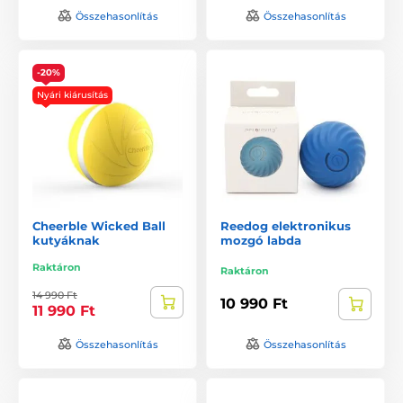
Összehasonlítás
Összehasonlítás
-20%
Nyári kiárusítás
Cheerble Wicked Ball
Reedog elektronikus
kutyáknak
mozgó labda
Raktáron
Raktáron
14 990 Ft
10 990 Ft
11 990 Ft
Összehasonlítás
Összehasonlítás