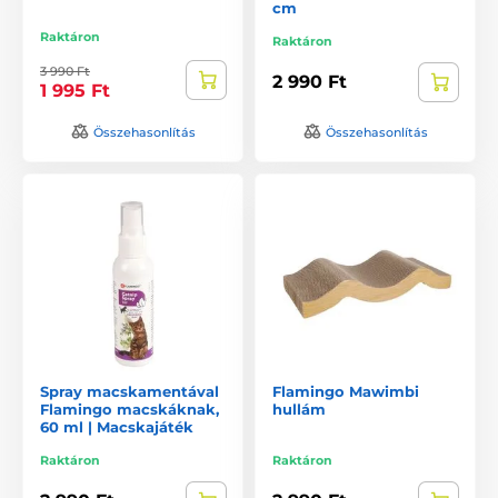
cm
Raktáron
Raktáron
3 990 Ft
2 990 Ft
1 995 Ft
Összehasonlítás
Összehasonlítás
Spray macskamentával
Flamingo Mawimbi
Flamingo macskáknak,
hullám
60 ml | Macskajáték
Raktáron
Raktáron