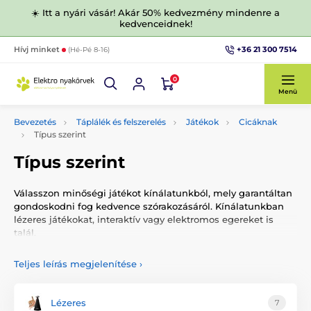
☀️ Itt a nyári vásár! Akár 50% kedvezmény mindenre a
kedvenceidnek!
+36 21 300 7514
Hívj minket
(Hé-Pé 8-16)
0
Menü
Bevezetés
Táplálék és felszerelés
Játékok
Cicáknak
Típus szerint
Típus szerint
Válasszon minőségi játékot kínálatunkból, mely garantáltan
gondoskodni fog kedvence szórakozásáról. Kínálatunkban
lézeres játékokat, interaktív vagy elektromos egereket is
talál.
Teljes leírás megjelenítése
›
Lézeres
7