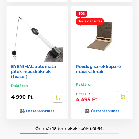
-50%
Nyári kiárusítás
EYENIMAL automata
Reedog sarokkaparó
játék macskáknak
macskáknak
(teaser)
Raktáron
Raktáron
8 990 Ft
4 990 Ft
4 495 Ft
Összehasonlítás
Összehasonlítás
Ön már 18 termékek -ból/-ből 64.