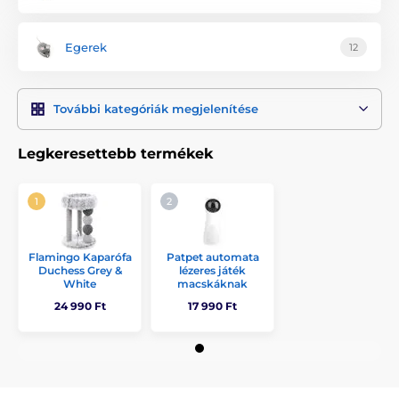
Egerek
12
További kategóriák megjelenítése
Legkeresettebb termékek
Flamingo Kaparófa
Patpet automata
Duchess Grey &
lézeres játék
White
macskáknak
24 990 Ft
17 990 Ft