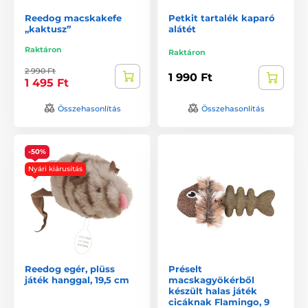
Reedog macskakefe
Petkit tartalék kaparó
„kaktusz”
alátét
Raktáron
Raktáron
2 990 Ft
1 990 Ft
1 495 Ft
Összehasonlítás
Összehasonlítás
-50%
Nyári kiárusítás
Reedog egér, plüss
Préselt
játék hanggal, 19,5 cm
macskagyökérből
készült halas játék
cicáknak Flamingo, 9