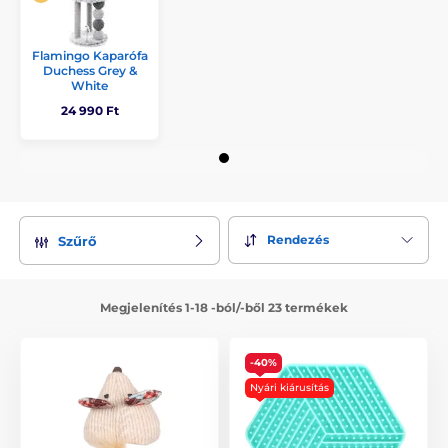
Flamingo Kaparófa
Duchess Grey &
White
24 990 Ft
Rendezés
Szűrő
Megjelenítés 1-18 -ból/-ből 23 termékek
-40%
Nyári kiárusítás