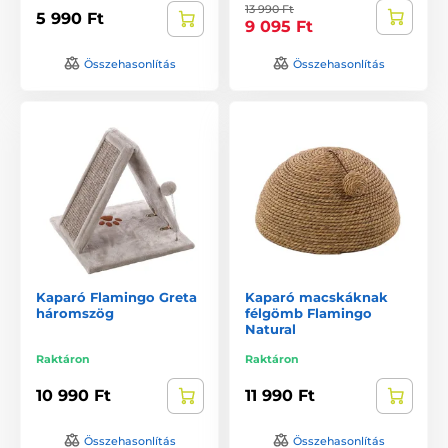
13 990 Ft
5 990 Ft
9 095 Ft
Összehasonlítás
Összehasonlítás
Kaparó Flamingo Greta
Kaparó macskáknak
háromszög
félgömb Flamingo
Natural
Raktáron
Raktáron
10 990 Ft
11 990 Ft
Összehasonlítás
Összehasonlítás