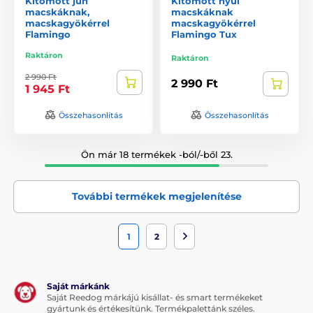
Kitömött juh
Kitömött nyúl
macskáknak,
macskáknak
macskagyökérrel
macskagyökérrel
Flamingo
Flamingo Tux
Raktáron
Raktáron
2 990 Ft
2 990 Ft
1 945 Ft
Összehasonlítás
Összehasonlítás
Ön már 18 termékek -ból/-ből 23.
További termékek megjelenítése
1
2
Saját márkánk
Saját Reedog márkájú kisállat- és smart termékeket
gyártunk és értékesítünk. Termékpalettánk széles.