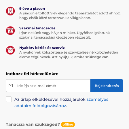
9 éve a piacon
A piacon eltöltött 9 év elegendő tapasztalatot adott ahhoz,
hogy elsők közé tartozzunk a világpiacon.
Szakmai tanácsadás
Írjon nekünk vagy hívjon minket. Ügyfélszolgálatunk
szakmai tanácsadási képzésben részesült.
Nyakörv bérlés és szerviz
A nyakörvek kölcsönzése és szervizelése nélkülözhetetlen
eleme cégünknek. Azt nyújtjuk, amire szüksége van.
Iratkozz fel hírlevelünkre
Ide írja az e-mail címét
Bejelentkezés
Az űrlap elküldésével hozzájárulok
személyes
adataim feldolgozásához
.
Tanácsra van szükséged?
offline