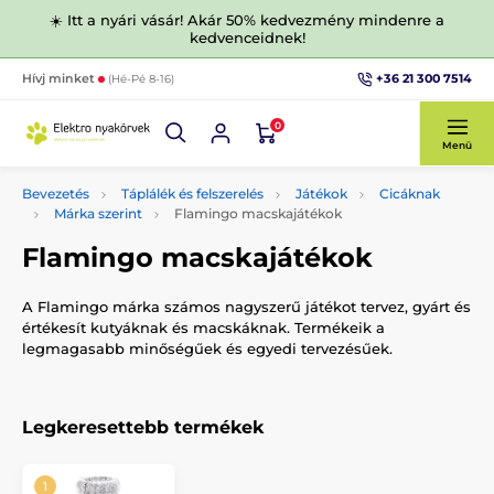
☀️ Itt a nyári vásár! Akár 50% kedvezmény mindenre a
kedvenceidnek!
+36 21 300 7514
Hívj minket
(Hé-Pé 8-16)
0
Menü
Bevezetés
Táplálék és felszerelés
Játékok
Cicáknak
Márka szerint
Flamingo macskajátékok
Flamingo macskajátékok
A Flamingo márka számos nagyszerű játékot tervez, gyárt és
értékesít kutyáknak és macskáknak. Termékeik a
legmagasabb minőségűek és egyedi tervezésűek.
Legkeresettebb termékek