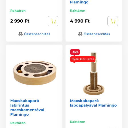
Flamingo
Raktáron
Raktáron
2 990 Ft
4 990 Ft
Összehasonlítás
Összehasonlítás
-35%
Nyári kiárusítás
Macskakaparó
Macskakaparó
labirintus
labdapályával Flamingo
macskamentával
Flamingo
Raktáron
Raktáron