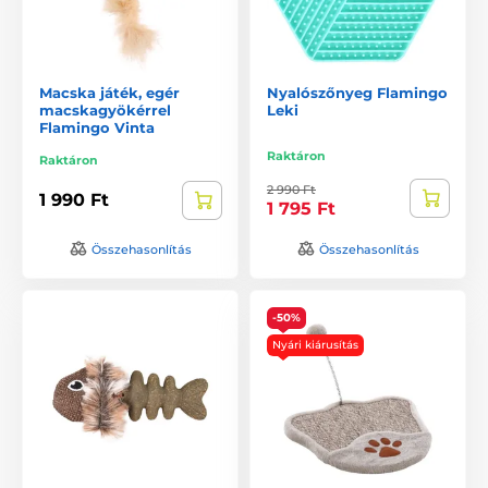
Macska játék, egér
Nyalószőnyeg Flamingo
macskagyökérrel
Leki
Flamingo Vinta
Raktáron
Raktáron
2 990 Ft
1 990 Ft
1 795 Ft
Összehasonlítás
Összehasonlítás
-50%
Nyári kiárusítás