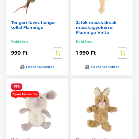
Tengeri füves henger
Játék macskáknak
tollal Flamingo
macskagyökérrel
Flamingo Vinta
Raktáron
Raktáron
990 Ft
1 990 Ft
Összehasonlítás
Összehasonlítás
-35%
Nyári kiárusítás