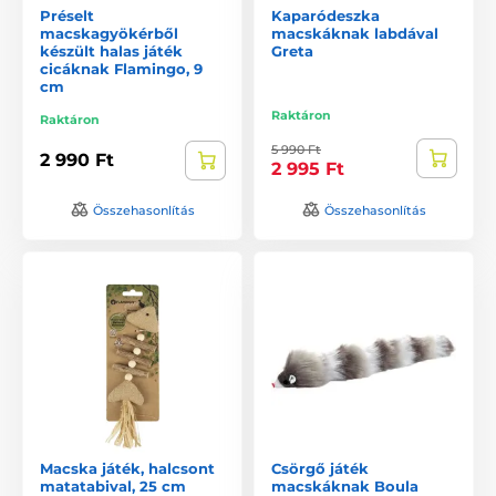
Préselt
Kaparódeszka
macskagyökérből
macskáknak labdával
készült halas játék
Greta
cicáknak Flamingo, 9
cm
Raktáron
Raktáron
5 990 Ft
2 990 Ft
2 995 Ft
Összehasonlítás
Összehasonlítás
Macska játék, halcsont
Csörgő játék
matatabival, 25 cm
macskáknak Boula