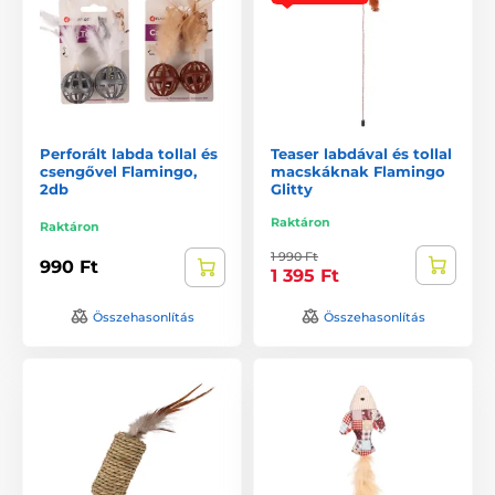
Perforált labda tollal és
Teaser labdával és tollal
csengővel Flamingo,
macskáknak Flamingo
2db
Glitty
Raktáron
Raktáron
1 990 Ft
990 Ft
1 395 Ft
Összehasonlítás
Összehasonlítás