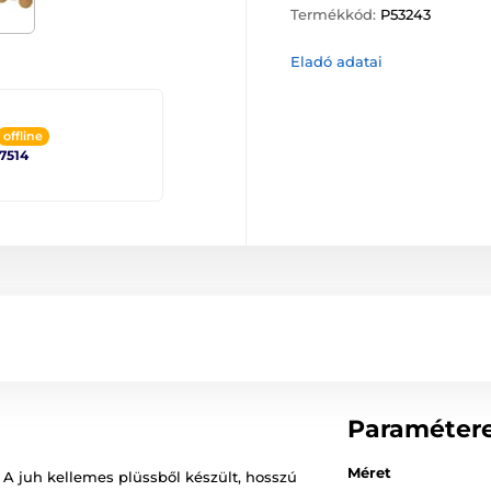
Termékkód:
P53243
Eladó adatai
offline
 7514
Paraméter
Méret
 A juh kellemes plüssből készült, hosszú