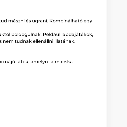
 tud mászni és ugrani. Kombinálható egy
guktól boldogulnak. Például labdajátékok,
em tudnak ellenállni illatának.
formájú játék, amelyre a macska