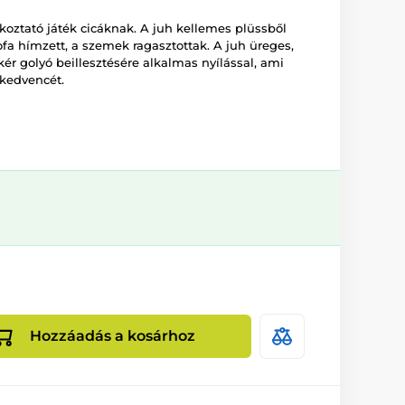
koztató játék cicáknak. A juh kellemes plüssből
pofa hímzett, a szemek ragasztottak. A juh üreges,
ér golyó beillesztésére alkalmas nyílással, ami
 kedvencét.
Hozzáadás a kosárhoz