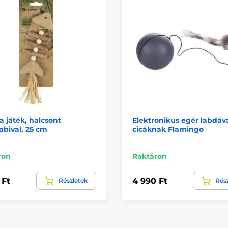
 játék, halcsont
Elektronikus egér labdáva
bival, 25 cm
cicáknak Flamingo
ron
Raktáron
 Ft
4 990 Ft
Részletek
Rés