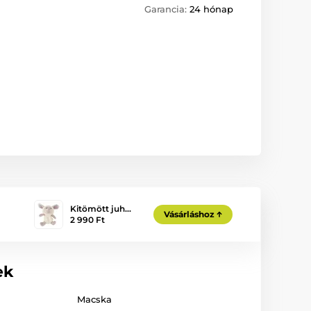
Garancia:
24 hónap
Kitömött juh…
Vásárláshoz
2 990 Ft
ek
Macska