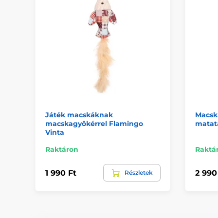
Játék macskáknak
Macska
macskagyökérrel Flamingo
matata
Vinta
Raktáron
Raktá
1 990 Ft
2 990
Részletek