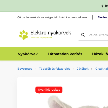
☀️ I
Okos termékek az elégedett házi kedvenceknek
Elérhe
Például ter
Nyakörvek
Láthatatlan kerítés
Házak, 
Bevezetés
Táplálék és felszerelés
Játékok
Cicákna
Nyári kiárusítás