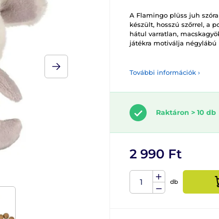
A Flamingo plüss juh szóra
készült, hosszú szőrrel, a 
hátul varratlan, macskagyök
játékra motiválja négylábú
További információk ›
Raktáron > 10 db
2 990 Ft
db