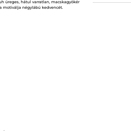
juh üreges, hátul varratlan, macskagyökér
kra motiválja négylábú kedvencét.