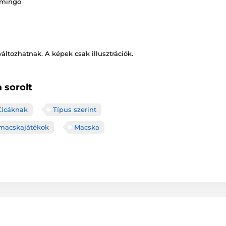
amingo
változhatnak. A képek csak illusztrációk.
 sorolt
Cicáknak
Típus szerint
macskajátékok
Macska