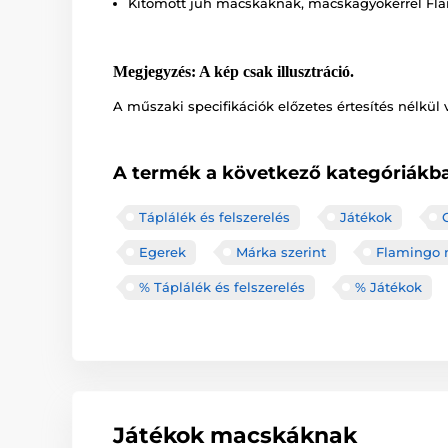
Kitömött juh macskáknak, macskagyökérrel Fl
Megjegyzés: A kép csak illusztráció.
A műszaki specifikációk előzetes értesítés nélkül 
A termék a következő kategóriákba
Táplálék és felszerelés
Játékok
Egerek
Márka szerint
Flamingo 
% Táplálék és felszerelés
% Játékok
Játékok macskáknak