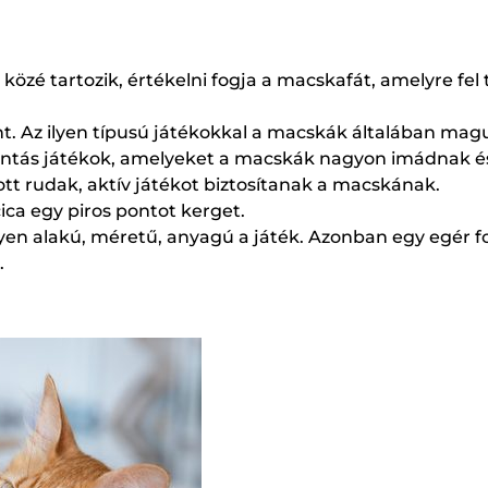
özé tartozik, értékelni fogja a macskafát, amelyre fel
tönt. Az ilyen típusú játékokkal a macskák általában ma
tás játékok, amelyeket a macskák nagyon imádnak és n
átott rudak, aktív játékot biztosítanak a macskának.
ica egy piros pontot kerget.
yen alakú, méretű, anyagú a játék. Azonban egy egér 
.