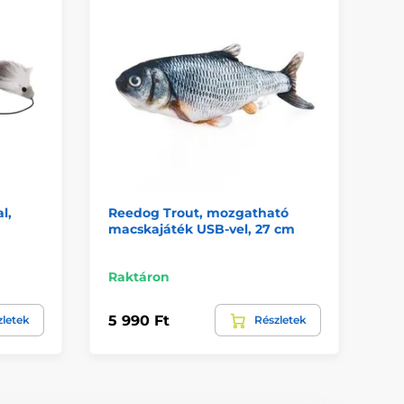
l,
Reedog Trout, mozgatható
Ma
macskajáték USB-vel, 27 cm
ma
Vi
Raktáron
Ra
5 990 Ft
1 
zletek
Részletek