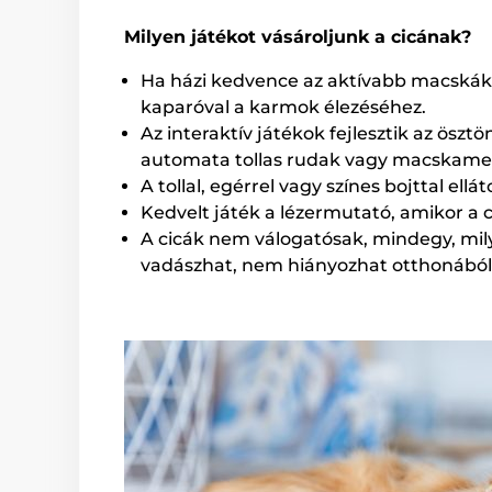
Milyen játékot vásároljunk a cicának?
Ha házi kedvence az aktívabb macskák k
kaparóval a karmok élezéséhez.
Az interaktív játékok fejlesztik az ösz
automata tollas rudak vagy macskamen
A tollal, egérrel vagy színes bojttal ell
Kedvelt játék a lézermutató, amikor a c
A cicák nem válogatósak, mindegy, mil
vadászhat, nem hiányozhat otthonából