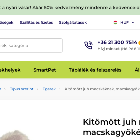
tt a nyári vásár! Akár 50% kedvezmény mindenre a kedvencei
tőségek
Szállítás és fizetés
Szolgáltatások
HUF
+36 21 300 7514
mék, kategória
Hívj minket
(Hé-Pé 8-1
fekhelyek
SmartPet
Táplálék és felszerelés
Ál
k
Típus szerint
Egerek
Kitömött juh macskáknak, macskagyöké
Kitömött juh
macskagyöké