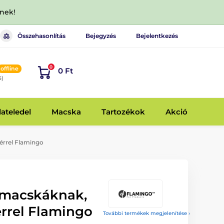
dnek!
Összehasonlítás
Bejegyzés
Bejelentkezés
0
offline
0 Ft
6)
lateledel
Macska
Tartozékok
Akció
rrel Flamingo
 macskáknak,
rrel Flamingo
További termékek megjelenítése ›