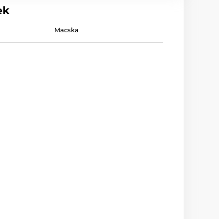
ek
Macska