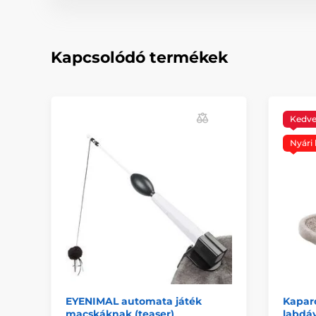
Kapcsolódó termékek
Kedv
Nyári 
EYENIMAL automata játék
Kapar
macskáknak (teaser)
labdáv