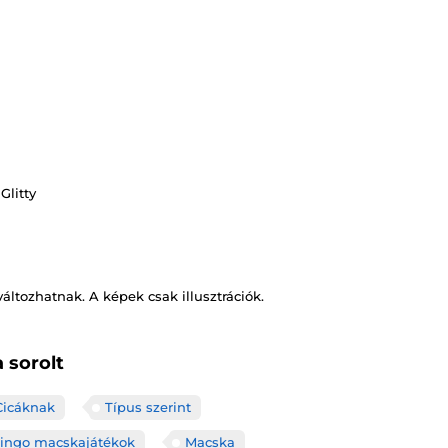
Glitty
változhatnak. A képek csak illusztrációk.
 sorolt
Cicáknak
Típus szerint
ingo macskajátékok
Macska