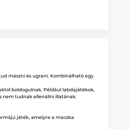
 tud mászni és ugrani. Kombinálható egy
guktól boldogulnak. Például labdajátékok,
em tudnak ellenállni illatának.
formájú játék, amelyre a macska