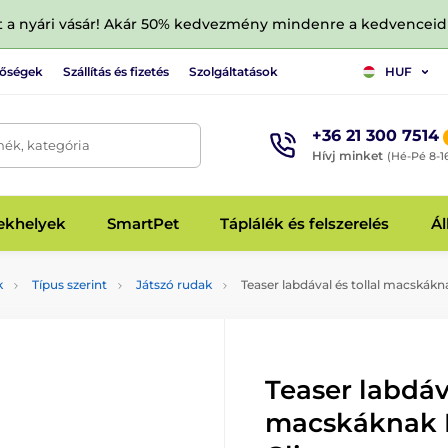
tt a nyári vásár! Akár 50% kedvezmény mindenre a kedvencei
tőségek
Szállítás és fizetés
Szolgáltatások
HUF
+36 21 300 7514
mék, kategória
Hívj minket
(Hé-Pé 8-1
fekhelyek
SmartPet
Táplálék és felszerelés
Ál
k
Típus szerint
Játszó rudak
Teaser labdával és tollal macskákn
Teaser labdáva
macskáknak 