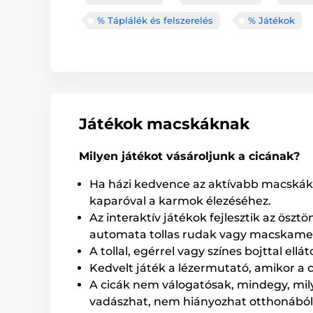
% Táplálék és felszerelés
% Játékok
Játékok macskáknak
Milyen játékot vásároljunk a cicának?
Ha házi kedvence az aktívabb macskák k
kaparóval a karmok élezéséhez.
Az interaktív játékok fejlesztik az ösz
automata tollas rudak vagy macskamen
A tollal, egérrel vagy színes bojttal ell
Kedvelt játék a lézermutató, amikor a c
A cicák nem válogatósak, mindegy, mil
vadászhat, nem hiányozhat otthonából