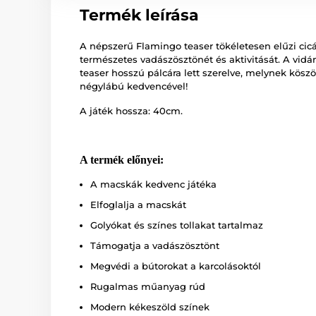
Termék leírása
A népszerű Flamingo teaser tökéletesen elűzi cicá
természetes vadászösztönét és aktivitását. A vidám
teaser hosszú pálcára lett szerelve, melynek kösz
négylábú kedvencével!
A játék hossza: 40cm.
A termék előnyei:
A macskák kedvenc játéka
Elfoglalja a macskát
Golyókat és színes tollakat tartalmaz
Támogatja a vadászösztönt
Megvédi a bútorokat a karcolásoktól
Rugalmas műanyag rúd
Modern kékeszöld színek