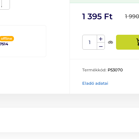
1 395 Ft
1 990
offline
db
 7514
Termékkód:
P53070
Eladó adatai