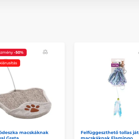
ezmény
-50%
kiárusítás
ódeszka macskáknak
Felfüggeszthető tollas já
al Greta
macskáknak Flamingo