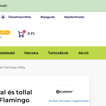
dnek!
Összehasonlítás
Bejegyzés
Bejelentkezés
0
offline
0 Ft
6)
lateledel
Macska
Tartozékok
Akció
ak Flamingo Glitty
l és tollal
Flamingo
További termékek megjelenítése ›