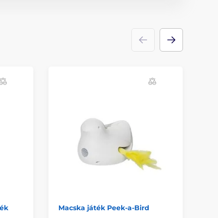
K
N
ték
Macska játék Peek-a-Bird
Ki
ma