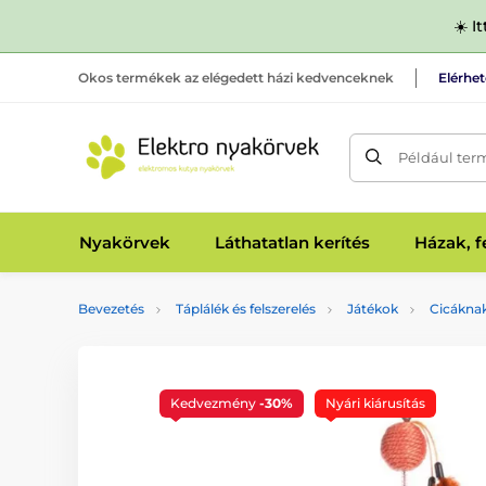
☀️ I
Okos termékek az elégedett házi kedvenceknek
Elérhe
Például ter
Nyakörvek
Láthatatlan kerítés
Házak, 
Bevezetés
Táplálék és felszerelés
Játékok
Cicákna
Kedvezmény
-30%
Nyári kiárusítás