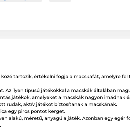
özé tartozik, értékelni fogja a macskafát, amelyre fel
tönt. Az ilyen típusú játékokkal a macskák általában ma
tás játékok, amelyeket a macskák nagyon imádnak és n
átott rudak, aktív játékot biztosítanak a macskának.
ica egy piros pontot kerget.
yen alakú, méretű, anyagú a játék. Azonban egy egér 
.