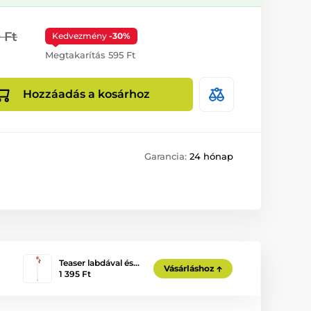
 Ft
Kedvezmény
-30%
Megtakarítás 595 Ft
Hozzáadás a kosárhoz
Garancia:
24 hónap
Teaser labdával és…
Vásárláshoz
1 395 Ft