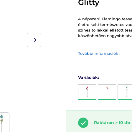
Glitty
A népszerű Flamingo teaser
életre kelti természetes va
színes tollakkal ellátott te
köszönhetően nagyobb távo
További információk ›
Variációk:
Raktáron > 10 db