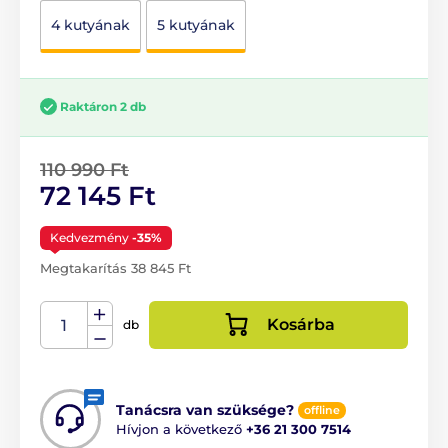
4 kutyának
5 kutyának
Raktáron 2 db
110 990 Ft
72 145 Ft
Kedvezmény
-35%
Megtakarítás 38 845 Ft
Kosárba
db
Tanácsra van szüksége?
offline
Hívjon a következő
+36 21 300 7514