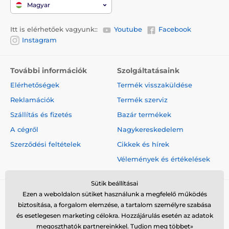
Magyar
sapkák az elektródákhoz
Itt is elérhetőek vagyunk::
Youtube
Facebook
Instagram
A műszaki specifikációk előzetes értesítés nélkül
változhatnak. A képek csak illusztrációk.
További információk
Szolgáltatásaink
A termék a következő kategóriákba sorolt
Elérhetőségek
Termék visszaküldése
Reklamációk
Termék szerviz
Láthatatlan kerítés
Szállítás és fizetés
Bazár termékek
Kistestű kutyafajtáknak
A cégről
Nagykereskedelem
Közepes testű kutyafajtáknak
% Kerítés
Szerződési feltételek
Cikkek és hírek
Vélemények és értékelések
Sütik beállításai
Ezen a weboldalon sütiket használunk a megfelelő működés
biztosítása, a forgalom elemzése, a tartalom személyre szabása
és esetlegesen marketing célokra. Hozzájárulás esetén az adatok
megoszthatók partnereinkkel.
Tudjon meg többet»