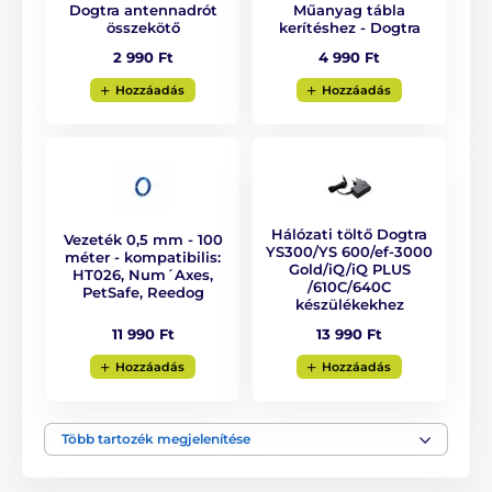
Dogtra antennadrót
Műanyag tábla
például fákat vagy kerítést. A rendszer működéséhez
összekötő
kerítéshez - Dogtra
nem szükséges a vezeték föld alá helyezése. Elég, ha
a határt a föld felszínén vagy a kerítés mentén jelölöd,
2 990 Ft
4 990 Ft
majd a vezeték végeit összekapcsolod. A terület
Hozzáadás
Hozzáadás
kijelöléséhez a csomag
50 darab jelzőzászlót
tartalmaz. A zászlók nagyszerű segítséget nyújtanak a
terület áttekintésében, és
megkönnyítik a kutyus
tájékozódását is.
Hálózati töltő Dogtra
Vezeték 0,5 mm - 100
YS300/YS 600/ef‐3000
méter - kompatibilis:
Gold/iQ/iQ PLUS
HT026, Num´Axes,
/610C/640C
PetSafe, Reedog
készülékekhez
11 990 Ft
13 990 Ft
Hozzáadás
Hozzáadás
Több tartozék megjelenítése