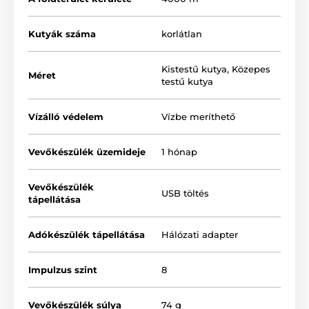
Kutyák száma
korlátlan
Kistestű kutya
,
Közepes
Méret
testű kutya
Vízálló védelem
Vízbe meríthető
Vevőkészülék üzemideje
1 hónap
A
Dogtra EF-3500
elektronikus kerítés
profi,
megbízható technológiával
biztosítja a nyugodt
Vevőkészülék
USB töltés
használatot. A kutyus nyakörvére rögzített vevőegység
tápellátása
teljesen
vízálló
, és
rendkívül tartós anyagból
készült. A szőrmók házőrződ megtanulja felismerni a
tiltott határvonalat a rendszer
kétféle korrekciójának
Adókészülék tápellátása
Hálózati adapter
segítségével. A
Dogtra EF-3500
figyelmeztetésként
rezgést
, vagy
rezgést rövid impulzussal
alkalmaz.
Impulzus szint
8
Vevőkészülék súlya
74 g