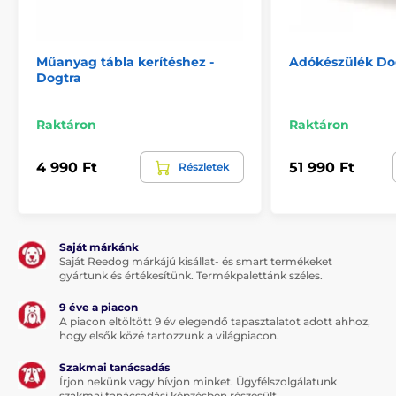
6 kg-tól.
Műanyag tábla kerítéshez -
Adókészülék Do
Súly és méretek
Dogtra
A kompakt vevőegység mindössze
74 g
,
így kényelmes még kisebb kutyák
Raktáron
Raktáron
számára is,
6 kg-tól
.
4 990 Ft
51 990 Ft
Részletek
Méretei:
5,8 × 2,8 × 3,8 cm
(magasság × szélesség ×
mélység).
Saját márkánk
A műszaki adatok előzetes értesítés nélkül
Saját Reedog márkájú kisállat- és smart termékeket
változhatnak, a képek csak illusztrációk.
gyártunk és értékesítünk. Termékpalettánk széles.
9 éve a piacon
A piacon eltöltött 9 év elegendő tapasztalatot adott ahhoz,
A termék előnyei:
hogy elsők közé tartozzunk a világpiacon.
csúcsminőség
Szakmai tanácsadás
Írjon nekünk vagy hívjon minket. Ügyfélszolgálatunk
hosszú akkumulátor-élettartam
szakmai tanácsadási képzésben részesült.