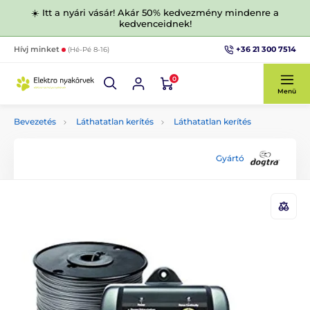
☀️ Itt a nyári vásár! Akár 50% kedvezmény mindenre a
kedvenceidnek!
+36 21 300 7514
Hívj minket
(Hé-Pé 8-16)
0
Menü
Bevezetés
Láthatatlan kerítés
Láthatatlan kerítés
Gyártó