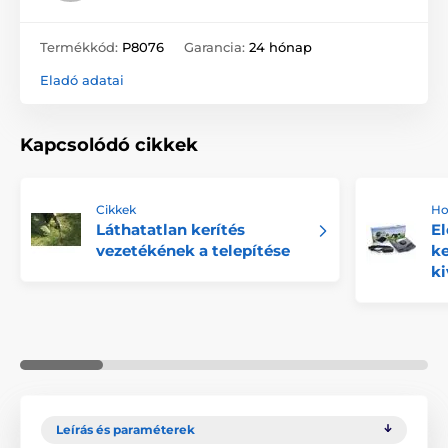
Termékkód:
P8076
Garancia:
24 hónap
Eladó adatai
Kapcsolódó cikkek
Cikkek
Ho
Láthatatlan kerítés
El
vezetékének a telepítése
ke
ki
Leírás és paraméterek