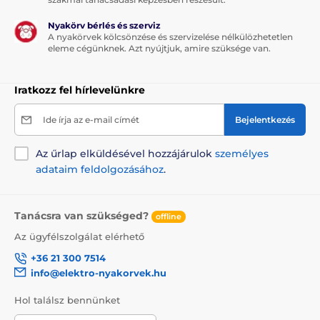
8 impulzusszint
Nyakörv bérlés és szerviz
strapabíró vevőegység
A nyakörvek kölcsönzése és szervizelése nélkülözhetetlen
eleme cégünknek. Azt nyújtjuk, amire szüksége van.
A termék hátrányai:
Iratkozz fel hírlevelünkre
magasabb ár
Ide írja az e-mail címét
Bejelentkezés
Az űrlap elküldésével hozzájárulok
személyes
A csomag tartalma:
adataim feldolgozásához
.
Dogtra EF3500 alapegység
vevőegység nyakörvvel
Tanácsra van szükséged?
offline
rövid elektródák
Az ügyfélszolgálat elérhető
hosszabb elektródák
+36 21 300 7514
tesztdióda
info@elektro-nyakorvek.hu
150 m szigetelt vezeték
Hol találsz bennünket
tápkábel