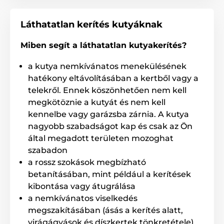
Láthatatlan kerítés kutyáknak
Miben segít a láthatatlan kutyakerítés?
Az alapegység a könnyen hozzáférhető beállítások
segítségével
vezetéken keresztül rádiójelet továbbít
.
a kutya nemkívánatos menekülésének
A jel révén az alapegység kapcsolatban áll a kutyus
hatékony eltávolításában a kertből vagy a
nyakörvére szerelt vevőegységgel. A nagyon egyszerű,
telekről. Ennek köszönhetően nem kell
intuitív kezelhetőség lehetővé teszi, hogy gond nélkül
megkötöznie a kutyát és nem kell
állítsd be a paramétereket a kutyád egyéni
igényeihez. A
piros jelzőfény
folyamatosan világít, így
kennelbe vagy garázsba zárnia. A kutya
azonnal jelzi, ha
a rendszer biztonságosan és
nagyobb szabadságot kap és csak az Ön
helyesen van bekötve.
által megadott területen mozoghat
szabadon
a rossz szokások megbízható
Zóna beállítása
betanításában, mint például a kerítések
Az alapegységen a zóna szélessége 30
kibontása vagy átugrálása
cm-től 4 m-ig állítható, a telepítés
a nemkívánatos viselkedés
típusától és a vezeték hosszától függően.
megszakításában (ásás a kerítés alatt,
virágágyások és díszkertek tönkretétele)