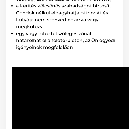
a kerítés kölcsönös szabadságot biztosít.
Korrekció típusa
Gondok nélkül elhagyhatja otthonát és
A Dogtra EF-3500 kerítés 8 szintű
kutyája nem szenved bezárva vagy
impulzust kínál, így a nyakörvet
megkötözve
könnyedén a kutyusod igényeihez
egy vagy több tetszőleges zónát
igazíthatod. Az impulzus erősségét bármikor
határolhat el a földterületen, az Ön egyedi
növelheted vagy csökkentheted a vevőegységen
található kapcsolóval.
igényeinek megfelelően
Vezeték a csomagban
A Dogtra
150 m
hosszú szigetelt vezetéket
ad az alapcsomaghoz. További
tekercsekkel a terület akár 4 km hosszúra
bővíthető.
Energiaellátás
A vevőegység gyors töltéssel kb. 2 óra alatt
feltölthető, és akár egy hónapig is