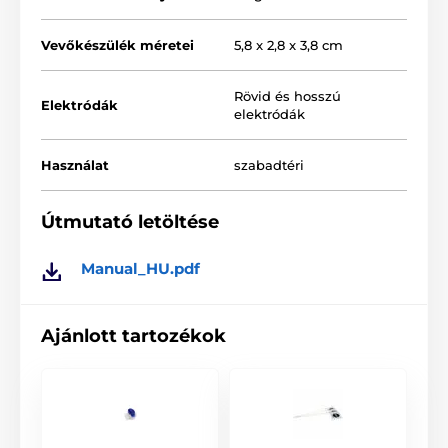
Vevőkészülék méretei
5,8 x 2,8 x 3,8 cm
Rövid és hosszú
Elektródák
elektródák
Használat
szabadtéri
Útmutató letöltése
Manual_HU.pdf
Ajánlott tartozékok
Az alapcsomag
vezetéke 150 m
hosszú, de szükség
esetén további vezetékkel a terület akár
4000 m
hosszúra is bővíthető. Könnyedén kijelölheted a
futtató határát, és
az elektronikus kerítéssel
biztonságossá teheted a problémás helyeket,