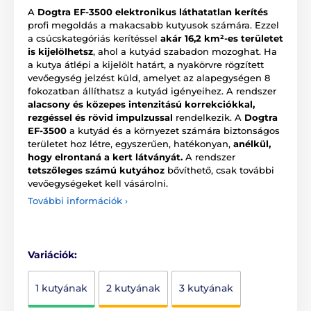
A
Dogtra EF-3500 elektronikus láthatatlan kerítés
profi megoldás a makacsabb kutyusok számára. Ezzel
a csúcskategóriás kerítéssel
akár 16,2 km²-es területet
is kijelölhetsz
, ahol a kutyád szabadon mozoghat. Ha
a kutya átlépi a kijelölt határt, a nyakörvre rögzített
vevőegység jelzést küld, amelyet az alapegységen 8
fokozatban állíthatsz a kutyád igényeihez. A rendszer
alacsony és közepes intenzitású korrekciókkal,
rezgéssel és rövid impulzussal
rendelkezik. A
Dogtra
EF-3500
a kutyád és a környezet számára biztonságos
területet hoz létre, egyszerűen, hatékonyan,
anélkül,
hogy elrontaná a kert látványát.
A rendszer
tetszőleges számú kutyához
bővíthető, csak további
vevőegységeket kell vásárolni.
További információk ›
Variációk:
1 kutyának
2 kutyának
3 kutyának