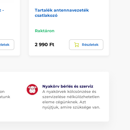
 -
Tartalék antennavezeték
Mű
csatlakozó
iTr
Ra
Raktáron
2 9
2 990 Ft
zletek
Részletek
1 
Nyakörv bérlés és szerviz
jon
A nyakörvek kölcsönzése és
atunk
szervizelése nélkülözhetetlen
eleme cégünknek. Azt
nyújtjuk, amire szüksége van.