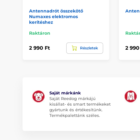
Antennadrót összekötő
Anten
Numaxes elektromos
kerítéshez
Raktáron
Raktá
2 990 Ft
2 990
Részletek
Saját márkánk
Saját Reedog márkájú
kisállat- és smart termékeket
gyártunk és értékesítünk.
Termékpalettánk széles.