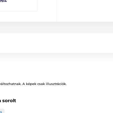
 7514
változhatnak. A képek csak illusztrációk.
 sorolt
és