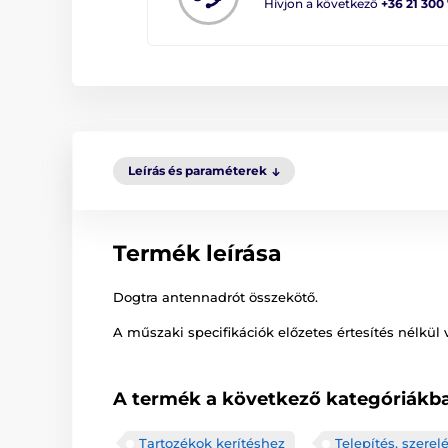
Hívjon a következő
+36 21 300
Leírás és paraméterek
Termék leírása
Dogtra antennadrót összekötő.
A műszaki specifikációk előzetes értesítés nélkül 
A termék a következő kategóriákba
Tartozékok kerítéshez
Telepítés, szerel