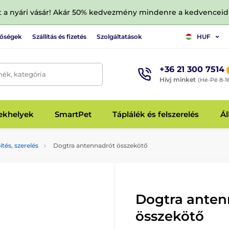
tt a nyári vásár! Akár 50% kedvezmény mindenre a kedvencei
tőségek
Szállítás és fizetés
Szolgáltatások
HUF
+36 21 300 7514
mék, kategória
Hívj minket
(Hé-Pé 8-1
fekhelyek
SmartPet
Táplálék és felszerelés
Ál
ítés, szerelés
Dogtra antennadrót összekötő
Dogtra anten
összekötő