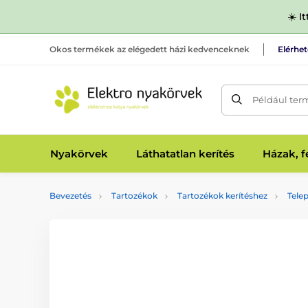
☀️ I
Okos termékek az elégedett házi kedvenceknek
Elérhe
Például ter
Nyakörvek
Láthatatlan kerítés
Házak, 
Bevezetés
Tartozékok
Tartozékok kerítéshez
Telep