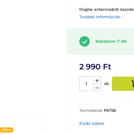
Dogtra antennadrót összek
További információk ›
Raktáron 7 db
2 990 Ft
db
Termékkód:
P6758
Eladó adatai
offline