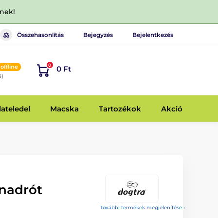
dnek!
Összehasonlítás
Bejegyzés
Bejelentkezés
0
offline
0 Ft
6)
lateledel
Macska
Tartozékok
Akció
nadrót
További termékek megjelenítése ›