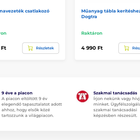
navezeték csatlakozó
Műanyag tábla kerítéshez
Dogtra
ron
Raktáron
 Ft
4 990 Ft
Részletek
Rés
9 éve a piacon
Szakmai tanácsadás
A piacon eltöltött 9 év
Írjon nekünk vagy hív
elegendő tapasztalatot adott
minket. Ügyfélszolgál
ahhoz, hogy elsők közé
szakmai tanácsadási
tartozzunk a világpiacon.
képzésben részesült.