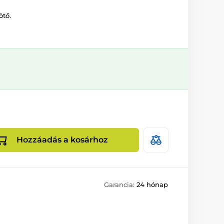
ötő.
Hozzáadás a kosárhoz
Garancia:
24 hónap