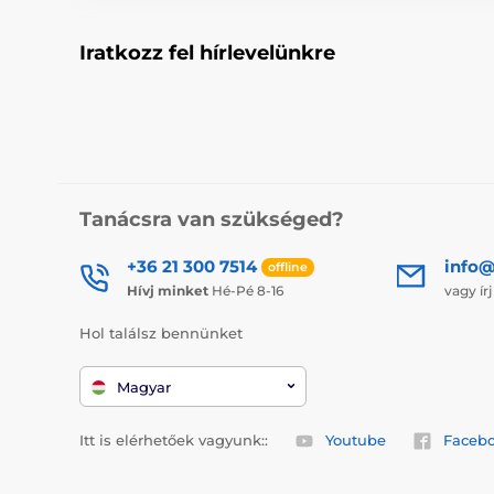
Iratkozz fel hírlevelünkre
Tanácsra van szükséged?
+36 21 300 7514
info@
offline
Hívj minket
Hé-Pé 8-16
vagy ír
Hol találsz bennünket
Magyar
Itt is elérhetőek vagyunk::
Youtube
Faceb