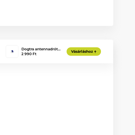
Dogtra antennadrót…
Vásárláshoz
2 990 Ft