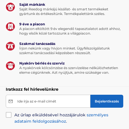
Saját márkánk
Saját Reedog márkájú kisállat- és smart termékeket
gyártunk és értékesítünk. Termékpalettánk széles.
9 éve a piacon
A piacon eltöltött 9 év elegendő tapasztalatot adott ahhoz,
hogy elsők közé tartozzunk a világpiacon.
Szakmai tanácsadás
Írjon nekünk vagy hívjon minket. Ügyfélszolgálatunk
szakmai tanácsadási képzésben részesült.
Nyakörv bérlés és szerviz
A nyakörvek kölcsönzése és szervizelése nélkülözhetetlen
eleme cégünknek. Azt nyújtjuk, amire szüksége van.
Iratkozz fel hírlevelünkre
Ide írja az e-mail címét
Bejelentkezés
Az űrlap elküldésével hozzájárulok
személyes
adataim feldolgozásához
.