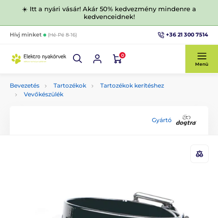
☀️ Itt a nyári vásár! Akár 50% kedvezmény mindenre a
kedvenceidnek!
+36 21 300 7514
Hívj minket
(Hé-Pé 8-16)
0
Menü
Bevezetés
Tartozékok
Tartozékok kerítéshez
Vevőkészülék
Gyártó