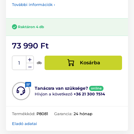
További információk ›
Raktáron 4 db
73 990 Ft
Kosárba
db
Tanácsra van szüksége?
online
Hívjon a következő
+36 21 300 7514
Termékkód:
P8081
Garancia:
24 hónap
Eladó adatai