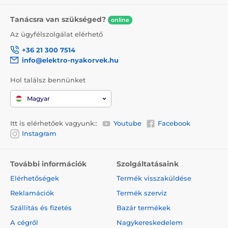
Tanácsra van szükséged?
online
Az ügyfélszolgálat elérhető
+36 21 300 7514
info@elektro-nyakorvek.hu
Hol találsz bennünket
Magyar
Itt is elérhetőek vagyunk::
Youtube
Facebook
Instagram
További információk
Szolgáltatásaink
Elérhetőségek
Termék visszaküldése
Reklamációk
Termék szerviz
Szállítás és fizetés
Bazár termékek
A cégről
Nagykereskedelem