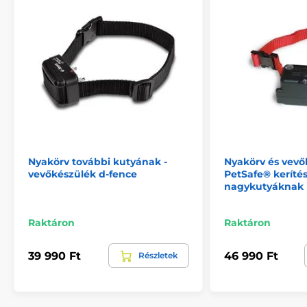
Nyakörv további kutyának -
Nyakörv és vevő
vevőkészülék d-fence
PetSafe® kerítés
nagykutyáknak
Raktáron
Raktáron
39 990 Ft
46 990 Ft
Részletek