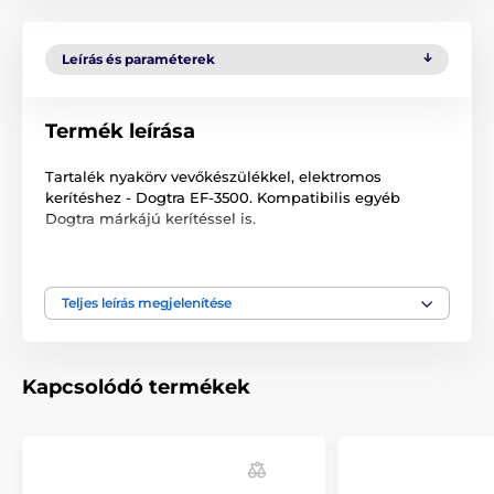
Leírás és paraméterek
Termék leírása
Tartalék nyakörv vevőkészülékkel, elektromos
kerítéshez - Dogtra EF-3500. Kompatibilis egyéb
Dogtra márkájú kerítéssel is.
A műszaki specifikációk előzetes értesítés nélkül
változhatnak. A képek csak illusztrációk.
Teljes leírás megjelenítése
A termék a következő kategóriákba sorolt
Kapcsolódó termékek
Tartozékok kerítéshez
Vevőkészülék
Márka szerint
Dogtra