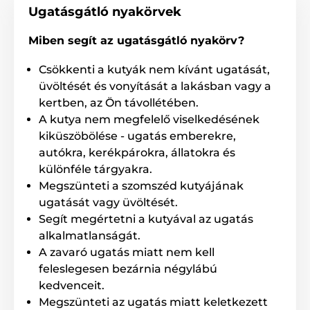
ellátva, így egyaránt alkalmas beltéri és
Ugatásgátló nyakörvek
kültéri használatra. Használható esőben, hóban, sőt a
kutya akár vízbe is merülhet vele.
Miben segít az ugatásgátló nyakörv?
Csökkenti a kutyák nem kívánt ugatását,
Kutyafajta
üvöltését és vonyítását a lakásban vagy a
kertben, az Ön távollétében.
A Dogtrace D-Mute erősebb
impulzusszinttel rendelkezik, ezért kiváló
A kutya nem megfelelő viselkedésének
választás
nagyobb, temperamentumos
kiküszöbölése - ugatás emberekre,
kutyafajták számára
, mint például: rottweiler, pitbull,
autókra, kerékpárokra, állatokra és
német dog stb.
különféle tárgyakra.
Megszünteti a szomszéd kutyájának
ugatását vagy üvöltését.
A nyakörv hossza
Segít megértetni a kutyával az ugatás
A csomag tartalmaz egy strapabíró,
alkalmatlanságát.
állítható és kényelmes nyakörvet, amelyet
A zavaró ugatás miatt nem kell
a kutya könnyedén visel. A nyakörv
18–50
cm nyakkerület között
állítható.
feleslegesen bezárnia négylábú
kedvenceit.
Megszünteti az ugatás miatt keletkezett