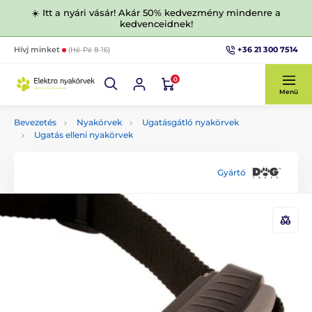
☀️ Itt a nyári vásár! Akár 50% kedvezmény mindenre a
kedvenceidnek!
+36 21 300 7514
Hívj minket
(Hé-Pé 8-16)
0
Menü
Bevezetés
Nyakörvek
Ugatásgátló nyakörvek
Ugatás elleni nyakörvek
Gyártó