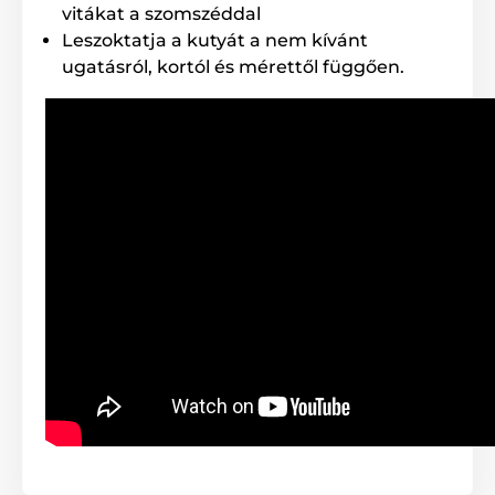
vitákat a szomszéddal
Súly és méretek
Leszoktatja a kutyát a nem kívánt
ugatásról, kortól és mérettől függően.
A Dogtrace D-Mute egy könnyű,
ergonomikusan kialakított vevőegységgel
rendelkezik. Szélessége 3,8 cm,
magassága 7,7 cm, mélysége 3,7 cm és súlya 67
gramm (elem nélkül).
A termék előnyei:
Nagytestű és temperamentumos kutyák számára
Erősebb impulzusszint
5 választható üzemmód
Hangjelzés és impulzus korrekció
3 szintű impulzus
Csak hangjelzéses üzemmód is használható