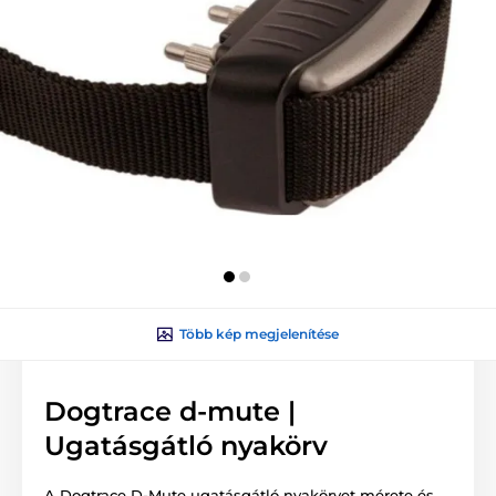
Több kép megjelenítése
Dogtrace d-mute |
Ugatásgátló nyakörv
A Dogtrace D-Mute ugatásgátló nyakörvet mérete és