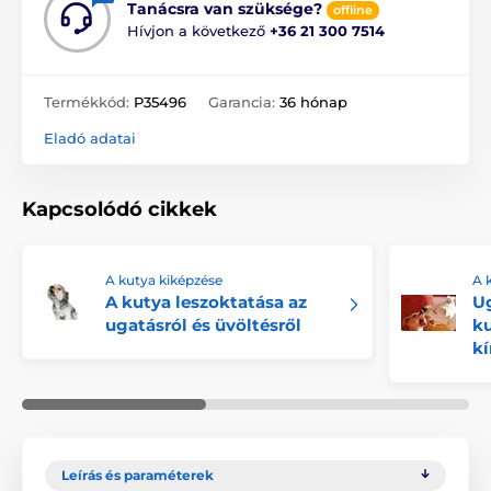
Tanácsra van szüksége?
offline
Hívjon a következő
+36 21 300 7514
Termékkód:
P35496
Garancia:
36 hónap
Eladó adatai
Kapcsolódó cikkek
A kutya kiképzése
A 
A kutya leszoktatása az
Ug
ugatásról és üvöltésről
ku
kí
Leírás és paraméterek