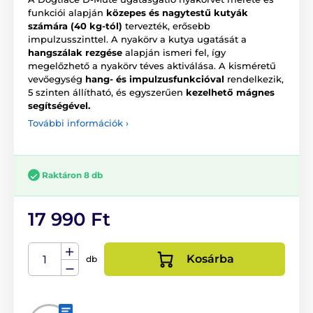
funkciói alapján
közepes és nagytestű kutyák
számára (40 kg-tól)
tervezték, erősebb
impulzusszinttel. A nyakörv a kutya ugatását a
hangszálak rezgése
alapján ismeri fel, így
megelőzhető a nyakörv téves aktiválása. A kisméretű
vevőegység
hang- és impulzusfunkcióval
rendelkezik,
5 szinten állítható, és egyszerűen
kezelhető mágnes
segítségével.
További információk ›
Raktáron 8 db
17 990 Ft
Kosárba
db