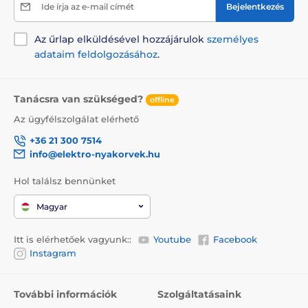
Ide írja az e-mail címét
Bejelentkezés
Az űrlap elküldésével hozzájárulok
személyes
adataim feldolgozásához
.
Tanácsra van szükséged?
offline
Az ügyfélszolgálat elérhető
+36 21 300 7514
info@elektro-nyakorvek.hu
Hol találsz bennünket
Magyar
Itt is elérhetőek vagyunk::
Youtube
Facebook
Instagram
További információk
Szolgáltatásaink