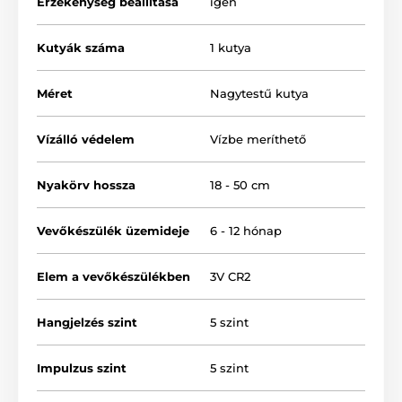
Érzékenység beállítása
igen
vevőegységgel
van ellátva, így egyaránt alkalmas
beltéri és kültéri használatra – esőben, hóban, vagy
akár úszás közben is viselhető. A nyakörv cserélhető
Kutyák száma
1 kutya
3V-os lítium elemmel (CR2 típus) működik, amely
6–12
hónap üzemidőt
biztosít normál használat mellett.
Méret
Nagytestű kutya
Vízálló védelem
Vízbe meríthető
Nyakörv hossza
18 - 50 cm
Vevőkészülék üzemideje
6 - 12 hónap
Elem a vevőkészülékben
3V CR2
Hangjelzés szint
5 szint
Impulzus szint
5 szint