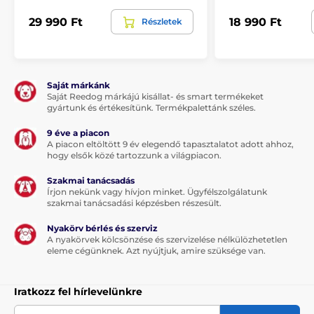
29 990 Ft
18 990 Ft
Részletek
Megjegyzés: A kép csak illusztráció.
A műszaki specifikációk előzetes értesítés nélkül
változhatnak. A képek csak illusztrációk.
Saját márkánk
Saját Reedog márkájú kisállat- és smart termékeket
gyártunk és értékesítünk. Termékpalettánk széles.
A termék a következő kategóriákba sorolt
9 éve a piacon
Ugatás elleni nyakörvek
A piacon eltöltött 9 év elegendő tapasztalatot adott ahhoz,
hogy elsők közé tartozzunk a világpiacon.
Nagytestű kutyáknak
Elektromos
Szakmai tanácsadás
Hangjelzéses
Víz alá meríthető
Írjon nekünk vagy hívjon minket. Ügyfélszolgálatunk
szakmai tanácsadási képzésben részesült.
Nyakörv bérlés és szerviz
A nyakörvek kölcsönzése és szervizelése nélkülözhetetlen
eleme cégünknek. Azt nyújtjuk, amire szüksége van.
Iratkozz fel hírlevelünkre