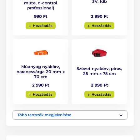
3V, 1db
mute, d-control
üzemmódjának
beállítását. Beállítható
professional)
csak hangjelzés, impulzus 1–3-as szinten, vagy
2 990 Ft
990 Ft
fokozatosan erősödő impulzus mód is. A Dogtrace D-
Mute modell érzékenységi szint beállítással is
Hozzáadás
Hozzáadás
rendelkezik, így alkalmas a vonyítás korrigálására
is. Minden funkció egyszerűen vezérelhető a mellékelt
mágnes segítségével.
Energiaellátás
Műanyag nyakörv,
Szövet nyakörv, piros,
narancssárga 20 mm x
25 mm x 75 cm
A Dogtrace D-Mute ugatásgátló nyakörv
70 cm
egy cserélhető
3V-os lítium elemmel
2 990 Ft
2 990 Ft
működik (CR2 típus)
, amelynek
élettartama 6–12 hónap
a használat gyakoriságától
Hozzáadás
Hozzáadás
függően.
Több tartozék megjelenítése
Vízállóság
A Dogtrace D-Mute teljesen
vízálló és
vízbe meríthető vevőegységgel
van