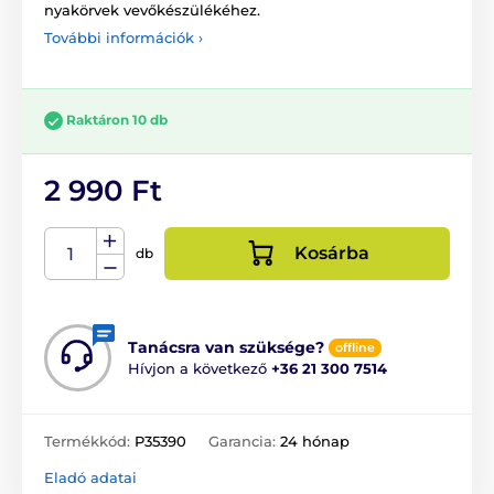
nyakörvek vevőkészülékéhez.
További információk ›
Raktáron 10 db
2 990 Ft
Kosárba
db
Tanácsra van szüksége?
offline
Hívjon a következő
+36 21 300 7514
Termékkód:
P35390
Garancia:
24 hónap
Eladó adatai