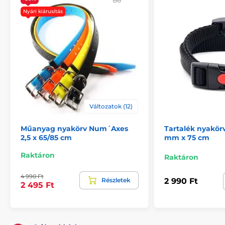
Tartozékok kiképző nyakörvek
Nyári kiárusítás
Nyakörvek
Tartozékok ugatásgátló nyakörvek
Nyakörvek
Változatok (12)
Műanyag nyakörv Num´Axes
Tartalék nyakörv
2,5 x 65/85 cm
mm x 75 cm
Raktáron
Raktáron
4 990 Ft
Részletek
2 990 Ft
2 495 Ft