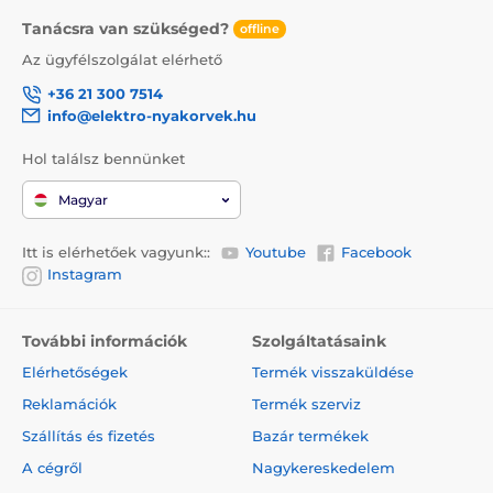
Tanácsra van szükséged?
offline
Az ügyfélszolgálat elérhető
+36 21 300 7514
info@elektro-nyakorvek.hu
Hol találsz bennünket
Magyar
Itt is elérhetőek vagyunk::
Youtube
Facebook
Instagram
További információk
Szolgáltatásaink
Elérhetőségek
Termék visszaküldése
Reklamációk
Termék szerviz
Szállítás és fizetés
Bazár termékek
A cégről
Nagykereskedelem