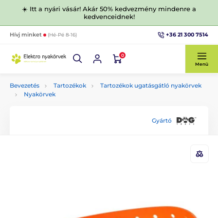
☀️ Itt a nyári vásár! Akár 50% kedvezmény mindenre a
kedvenceidnek!
+36 21 300 7514
Hívj minket
(Hé-Pé 8-16)
0
Menü
Bevezetés
Tartozékok
Tartozékok ugatásgátló nyakörvek
Nyakörvek
Gyártó