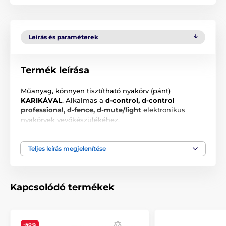
Leírás és paraméterek
Termék leírása
Műanyag, könnyen tisztítható nyakörv (pánt)
KARIKÁVAL
. Alkalmas a
d-control, d-control
professional, d-fence, d-mute/light
elektronikus
nyakörvek vevőkészülékéhez.
Méret: 20 mm x 70 cm
Teljes leírás megjelenítése
A műszaki specifikációk előzetes értesítés nélkül
változhatnak. A képek csak illusztrációk.
Kapcsolódó termékek
A termék a következő kategóriákba sorolt
-50%