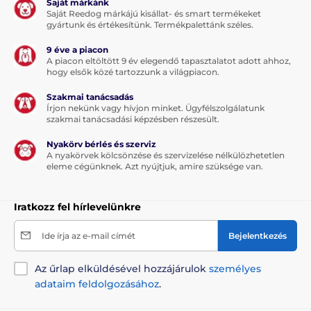
Saját márkánk
Saját Reedog márkájú kisállat- és smart termékeket
gyártunk és értékesítünk. Termékpalettánk széles.
9 éve a piacon
A piacon eltöltött 9 év elegendő tapasztalatot adott ahhoz,
hogy elsők közé tartozzunk a világpiacon.
Szakmai tanácsadás
Írjon nekünk vagy hívjon minket. Ügyfélszolgálatunk
szakmai tanácsadási képzésben részesült.
Nyakörv bérlés és szerviz
A nyakörvek kölcsönzése és szervizelése nélkülözhetetlen
eleme cégünknek. Azt nyújtjuk, amire szüksége van.
Iratkozz fel hírlevelünkre
Ide írja az e-mail címét
Bejelentkezés
Az űrlap elküldésével hozzájárulok
személyes
adataim feldolgozásához
.