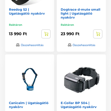
Reedog S2 |
Dogtrace d-mute small
Ugatásgátló nyakörv
light | Ugatásgátló
nyakörv
Raktáron
Raktáron
13 990 Ft
23 990 Ft
Összehasonlítás
Összehasonlítás
Canicalm | Ugatásgátló
E-Collar BP 504 |
nyakörv
Ugatásgátló nyakörv