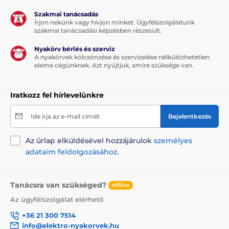
Szakmai tanácsadás
Írjon nekünk vagy hívjon minket. Ügyfélszolgálatunk
szakmai tanácsadási képzésben részesült.
Nyakörv bérlés és szerviz
A nyakörvek kölcsönzése és szervizelése nélkülözhetetlen
eleme cégünknek. Azt nyújtjuk, amire szüksége van.
Iratkozz fel hírlevelünkre
Ide írja az e-mail címét
Bejelentkezés
Az űrlap elküldésével hozzájárulok
személyes
adataim feldolgozásához
.
Tanácsra van szükséged?
offline
Az ügyfélszolgálat elérhető
+36 21 300 7514
info@elektro-nyakorvek.hu