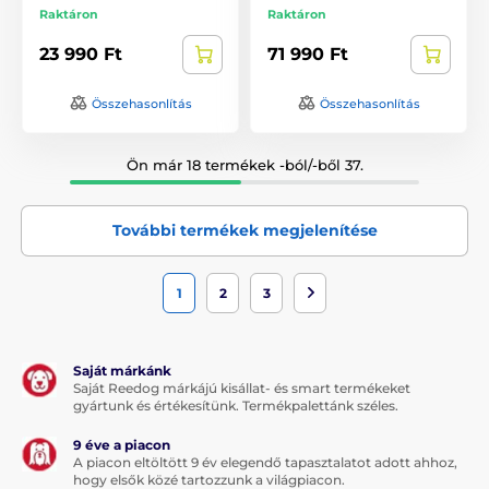
Raktáron
Raktáron
23 990 Ft
71 990 Ft
Összehasonlítás
Összehasonlítás
Ön már 18 termékek -ból/-ből 37.
További termékek megjelenítése
1
2
3
Saját márkánk
Saját Reedog márkájú kisállat- és smart termékeket
gyártunk és értékesítünk. Termékpalettánk széles.
9 éve a piacon
A piacon eltöltött 9 év elegendő tapasztalatot adott ahhoz,
hogy elsők közé tartozzunk a világpiacon.