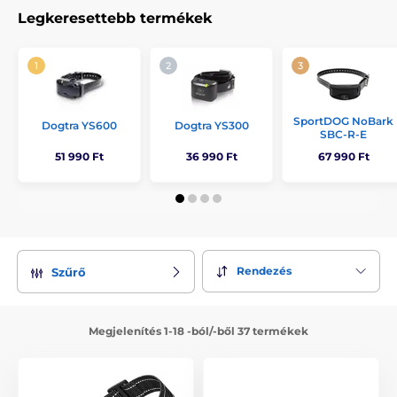
gyártók legjobb ugatásgátló nyakörveit.
Legkeresettebb termékek
SportDOG NoBark
Dogtra YS600
Dogtra YS300
SBC-R-E
51 990 Ft
36 990 Ft
67 990 Ft
Rendezés
Szűrő
Megjelenítés 1-18 -ból/-ből 37 termékek