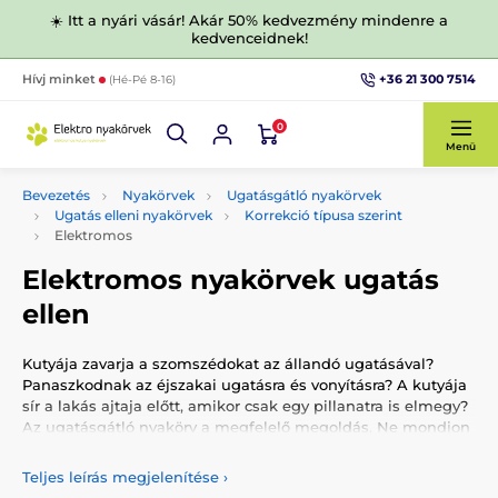
☀️ Itt a nyári vásár! Akár 50% kedvezmény mindenre a
kedvenceidnek!
+36 21 300 7514
Hívj minket
(Hé-Pé 8-16)
0
Menü
Bevezetés
Nyakörvek
Ugatásgátló nyakörvek
Ugatás elleni nyakörvek
Korrekció típusa szerint
Elektromos
Elektromos nyakörvek ugatás
ellen
Kutyája zavarja a szomszédokat az állandó ugatásával?
Panaszkodnak az éjszakai ugatásra és vonyításra? A kutyája
sír a lakás ajtaja előtt, amikor csak egy pillanatra is elmegy?
Az ugatásgátló nyakörv a megfelelő megoldás. Ne mondjon
le ugató kutyájáról! Ehelyett szerezzen be neki egy minőségi
és megbízható ugatásgátló nyakörvet, amely az Ön jelenléte
Teljes leírás megjelenítése
›
nélkül is szemmel tartja őt. Összeállítottuk Önnek a vezető