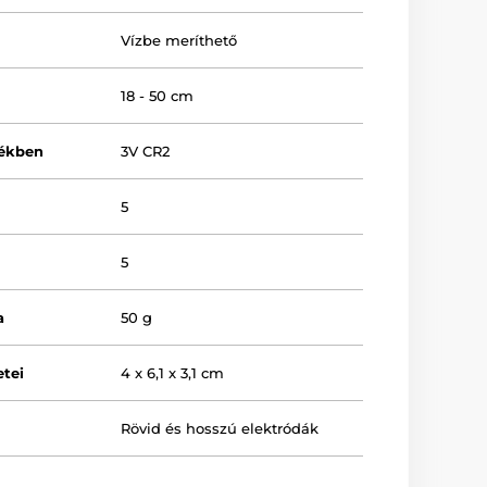
Vízbe meríthető
18 - 50 cm
lékben
3V CR2
5
5
a
50 g
tei
4 x 6,1 x 3,1 cm
Rövid és hosszú elektródák