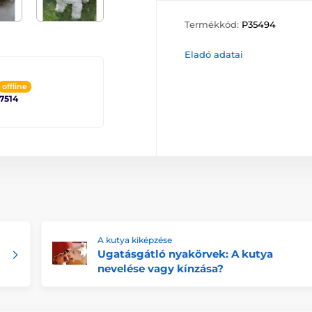
Termékkód:
P35494
Eladó adatai
offline
 7514
A kutya kiképzése
Ugatásgátló nyakörvek: A kutya
nevelése vagy kínzása?