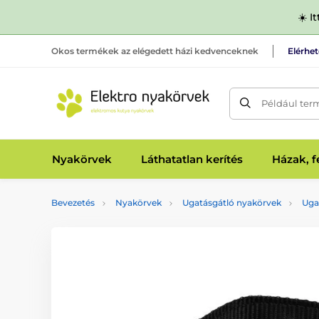
☀️ I
Okos termékek az elégedett házi kedvenceknek
Elérhe
Például ter
Nyakörvek
Láthatatlan kerítés
Házak, 
Bevezetés
Nyakörvek
Ugatásgátló nyakörvek
Uga