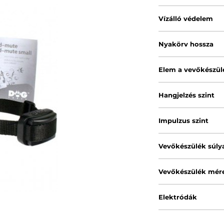
Vízálló védelem
Nyakörv hossza
Elem a vevőkészü
Hangjelzés szint
Impulzus szint
Vevőkészülék súly
Vevőkészülék mére
Elektródák