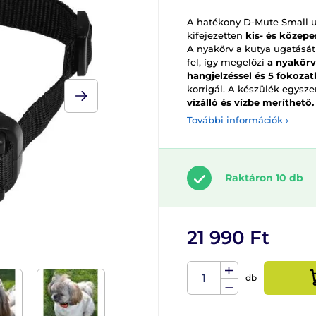
A hatékony D-Mute Small u
kifejezetten
kis- és közepe
A nyakörv a kutya ugatásá
fel, így megelőzi
a nyakörv
hangjelzéssel és 5 fokozat
korrigál. A készülék egysz
vízálló és vízbe meríthető.
További információk ›
Raktáron 10 db
21 990 Ft
db