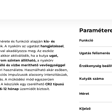
Paraméter
Funkció
érete és funkciói alapján
kis- és
ék. A nyakörv az ugatást
hangjelzéssel
,
ával akadályozza meg. Az eszköz
Ugatás felismerés
 akkor aktiválódik, ha a kutya
ugat,
om szinten állítható,
a nyakörv
álló és vízbe meríthető vevőegységgel
Érzékenység beállí
éri használatra. Használható akár esőben,
kciós impulzusok alacsony intenzitásúak,
Kutyák száma
ztás. A működési mód egyszerűen
. A készülék egy cserélhető
CR2 típusú
 6–12 hónap
üzemidőt biztosít.
Méret
Kijelző