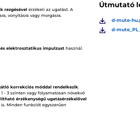
Útmutató l
k rezgésével
érzékeli az ugatást. A
sra, vonyításra vagy morgásra.
d-mute-hu.
d-mute_PL
 és elektrosztatikus impulzust
használ.
átló korrekciós móddal rendelkezik
.
 1 - 3 szinten vagy folyamatosan növekvő
llítható érzékenységű ugatásérzékelővel
a is. Minden funkciót egyszerűen