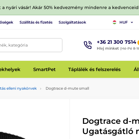
tt a nyári vásár! Akár 50% kedvezmény mindenre a kedvencei
tőségek
Szállítás és fizetés
Szolgáltatások
HUF
+36 21 300 7514
mék, kategória
Hívj minket
(Hé-Pé 8-1
fekhelyek
SmartPet
Táplálék és felszerelés
Ál
tás elleni nyakörvek
Dogtrace d-mute small
Dogtrace d-m
Ugatásgátló 