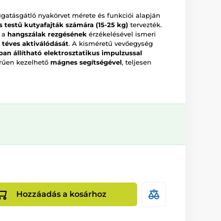
gatásgátló nyakörvet mérete és funkciói alapján
s testű kutyafajták számára (15-25 kg)
tervezték.
t a
hangszálak rezgésének
érzékelésével ismeri
 téves aktiválódását
. A kisméretű vevőegység
ban állítható elektrosztatikus impulzussal
erűen kezelhető
mágnes segítségével
, teljesen
Hozzáadás a kosárhoz