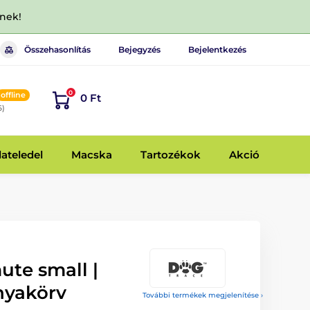
dnek!
Összehasonlítás
Bejegyzés
Bejelentkezés
0
offline
0 Ft
6)
lateledel
Macska
Tartozékok
Akció
ute small |
nyakörv
További termékek megjelenítése ›