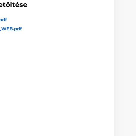
etöltése
pdf
_WEB.pdf