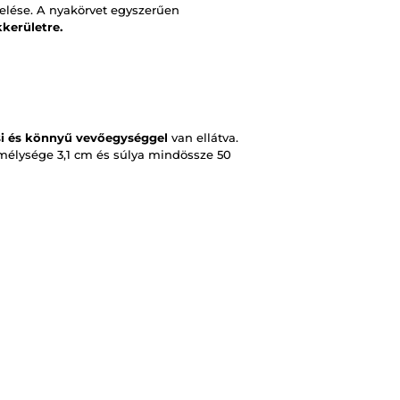
elése. A nyakörvet egyszerűen
kerületre.
i és könnyű vevőegységgel
van ellátva.
mélysége 3,1 cm és súlya mindössze 50