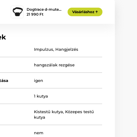
Dogtrace d-mute…
Vásárláshoz
21 990 Ft
ek
Impulzus
,
Hangjelzés
hangszálak rezgése
tása
igen
1 kutya
Kistestű kutya
,
Közepes testű
kutya
nem