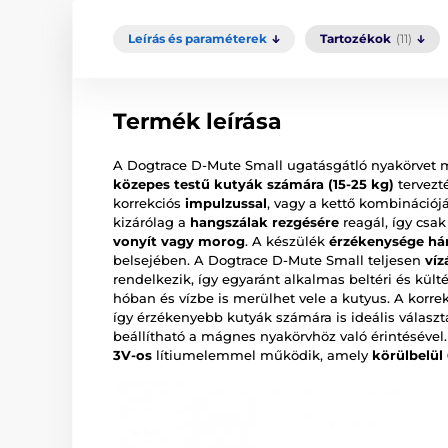
Leírás és paraméterek
Tartozékok
(11)
Termék leírása
A Dogtrace D-Mute Small ugatásgátló nyakörvet m
közepes testű kutyák számára (15-25 kg)
tervezt
korrekciós
impulzussal
, vagy a kettő kombinációj
kizárólag a
hangszálak rezgésére
reagál, így csak
vonyít vagy morog
. A készülék
érzékenysége hár
belsejében. A Dogtrace D-Mute Small teljesen
víz
rendelkezik, így egyaránt alkalmas beltéri és kült
hóban és vízbe is merülhet vele a kutyus. A korre
így érzékenyebb kutyák számára is ideális válas
beállítható a mágnes nyakörvhöz való érintésével
3V-os
lítiumelemmel működik, amely
körülbelül