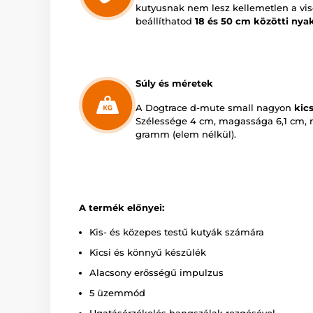
kutyusnak nem lesz kellemetlen a vis
beállíthatod
18 és 50 cm közötti nyak
Súly és méretek
A Dogtrace d-mute small nagyon
kics
Szélessége 4 cm, magassága 6,1 cm, 
gramm (elem nélkül).
A termék előnyei:
Kis- és közepes testű kutyák számára
Kicsi és könnyű készülék
Alacsony erősségű impulzus
5 üzemmód
Ugatásérzékelés hangszálak rezgésével