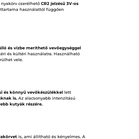
 nyakörv cserélhető
CR2 jelzésű 3V-os
ttartama használattól függően
álló és vízbe meríthető vevőegységgel
téri és kültéri használatra. Használható
rülhet vele.
si és könnyű vevőkészülékkel
lett
knak is.
Az alacsonyabb intenzitású
ebb kutyák részére.
yakörvet
is, ami állítható és kényelmes. A