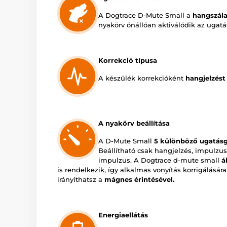
A Dogtrace D-Mute Small a
hangszála
nyakörv önállóan aktiválódik az ugatá
Korrekció típusa
A készülék korrekcióként
hangjelzést
A nyakörv beállítása
A D-Mute Small
5 különböző ugatásg
Beállítható csak hangjelzés, impulzus
impulzus. A Dogtrace d-mute small
á
is rendelkezik, így alkalmas vonyítás korrigálásár
irányíthatsz a
mágnes érintésével.
Energiaellátás