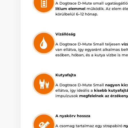
A Dogtrace D-Mute small ugatásgátló
lítium elemmel
működik. Az elem éle
körülbelül 6–12 hónap.
Vízállóság
A Dogtrace D-Mute Small teljesen
víz
van ellátva, így egyaránt alkalmas bel
esőben, hóban, és a kutya vízbe is me
Kutyafajta
A Dogtrace D-Mute Small
nagyon kic
ellátva, így ideális a
kisebb kutyafajtá
impulzusok
megfelelnek az érzékeny
A nyakörv hossza
A csomag tartalmaz egy strapabíró
n