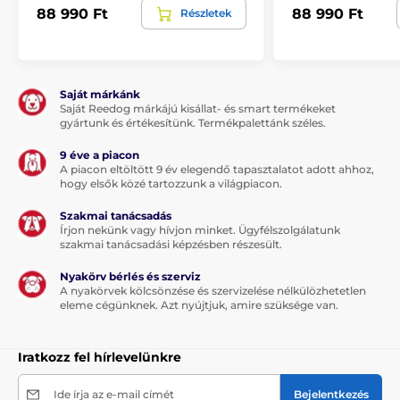
88 990 Ft
88 990 Ft
Részletek
2 db csatlakozó a vezetékek csatlakoztatásához
2 db műanyag tipli a jeladó generátor falra való
rögzítéséhez
2 db csavar a jeladó generátor falra való
Saját márkánk
rögzítéséhez
Saját Reedog márkájú kisállat- és smart termékeket
gyártunk és értékesítünk. Termékpalettánk széles.
100 m 0,75 mm2 keresztmetszetű
antennavezeték
9 éve a piacon
A piacon eltöltött 9 év elegendő tapasztalatot adott ahhoz,
Használati utasítás
hogy elsők közé tartozzunk a világpiacon.
Szakmai tanácsadás
Írjon nekünk vagy hívjon minket. Ügyfélszolgálatunk
A műszaki specifikációk előzetes értesítés nélkül
szakmai tanácsadási képzésben részesült.
változhatnak. A képek csak illusztrációk.
Nyakörv bérlés és szerviz
A nyakörvek kölcsönzése és szervizelése nélkülözhetetlen
eleme cégünknek. Azt nyújtjuk, amire szüksége van.
A termék a következő kategóriákba sorolt
Láthatatlan kerítés
Iratkozz fel hírlevelünkre
Kistestű kutyafajtáknak
Ide írja az e-mail címét
Bejelentkezés