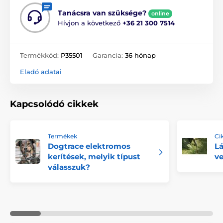
Tanácsra van szüksége?
online
Hívjon a következő
+36 21 300 7514
Termékkód:
P35501
Garancia:
36 hónap
Eladó adatai
Kapcsolódó cikkek
Termékek
Ci
Dogtrace elektromos
Lá
kerítések, melyik típust
ve
válasszuk?