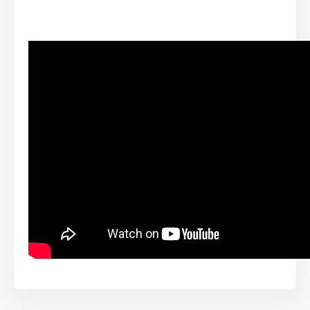
magassága 6,4 cm, mélysége 3,4 cm és súlya
60
gramm (elemmel együtt).
A termék előnyei:
Maximális vezeték hossz 1200 m
Vízálló, meríthető vevőegység
Korlátlan számú kutyának
Hangjelzés és 8 szintű impulzus funkció
Figyelmeztető és korrekciós zóna
Mágneses kapcsolórendszer
Modern design
ISIT funkció (észleli a zavaró jelek előfordulását és
intenzitását)
Hosszú elem-élettartam
A csomag tartalmaz antenna vezetéket