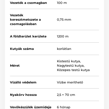
technológia érzékeli a
zavaró jeleket és azok
Vezeték a csomagban
100 m
erősségét
, megelőzve ezzel a működés hibáit és a
helytelen telepítést.
Vezeték
keresztmetszete a
0,75 mm
csomagolásban
A földterület kerülete
1200 m
Kutyák száma
korlátlan
Kistestű kutya
,
Méret
Nagytestű kutya
,
Közepes testű kutya
Vízálló védelem
Vízbe meríthető
Nyakörv hossza
2,5 × 70 cm
Vevőkészülék üzemideje
6 hónap