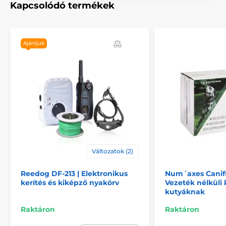
Kapcsolódó termékek
A termék hátrányai:
Ajánljuk
Nincs
A csomag tartalma:
Alapegység
Vevőegység
2x 12 mm-es elektróda
2x 17 mm-es elektróda
Változatok (2)
CR2 3V lítium elem
Reedog DF-213 | Elektronikus
Num´axes Canif
Mágnes zsinórral a nyakba akasztáshoz
kerítés és kiképző nyakörv
Vezeték nélküli 
Adapter
kutyáknak
Tesztlámpa
Raktáron
Raktáron
Antenna csatlakozó