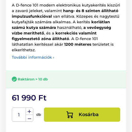
A D-fence 101 modern elektronikus kutyakerítés kiszűri
a zavaró jeleket, valamint
hang- és 8 szinten állítható
impulzusfunkcióval
van ellátva. Közepes és nagytestű
kutyafajták számára alkalmas. A kerítés
korlátlan
számú kutya számára
használható,
a vevőegység
vízbe meríthető
, és a
korrekciós valamint
figyelmeztető zóna állítható
. A D-fence 101
láthatatlan kerítéssel akár
1200 méteres
területet is
elkeríthetsz.
További információk ›
Raktáron > 10 db
61 990 Ft
Kosárba
db