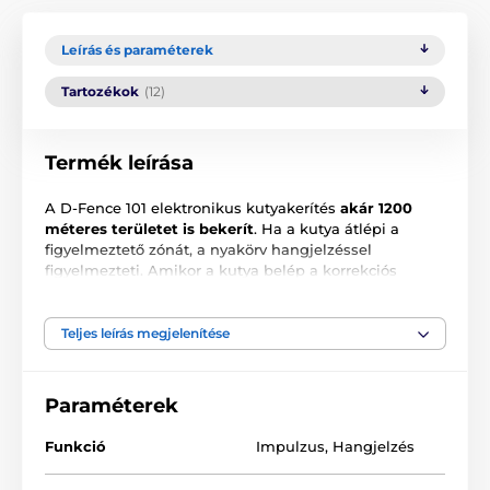
Leírás és paraméterek
Tartozékok
(12)
Termék leírása
A D-Fence 101 elektronikus kutyakerítés
akár 1200
méteres területet is bekerít
. Ha a kutya átlépi a
figyelmeztető zónát, a nyakörv hangjelzéssel
figyelmezteti. Amikor a kutya belép a korrekciós
zónába,
először hangjelzést kap, majd 8 szinten
állítható impulzus következik
. A vezetéket maximum
10 cm mélyre lehet elásni
a földbe
, vagy maximum 30
Teljes leírás megjelenítése
cm magasságban lehet
a kerítésen vagy falon
vezetni
. A
figyelmeztető és korrekciós zónák
egyaránt 0-15 méteres távolságra állíthatók. A D-Fence
Paraméterek
101 kerítéssel
korlátlan számú, nyakörvvel ellátott
kutyát
lehet védeni. A D-Fence 101 modell egyik nagy
Funkció
Impulzus
,
Hangjelzés
előnye a
vízálló vevőegység
, amely
rövid ideig tartó
vízbe merítést is kibír
. Az egyedülálló ISIT