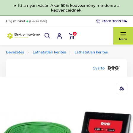
☀️ Itt a nyári vásár! Akár 50% kedvezmény mindenre a
kedvenceidnek!
+36 21 300 7514
Hívj minket
(Hé-Pé 8-16)
0
Menü
Bevezetés
Láthatatlan kerítés
Láthatatlan kerítés
Gyártó