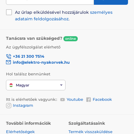
Közepes testű kutyafajtáknak
Az űrlap elküldésével hozzájárulok
személyes
Nagytestű kutyafajtáknak
adataim feldolgozásához
.
Tanácsra van szükséged?
online
Az ügyfélszolgálat elérhető
+36 21 300 7514
info@elektro-nyakorvek.hu
Hol találsz bennünket
Magyar
Itt is elérhetőek vagyunk::
Youtube
Facebook
Instagram
További információk
Szolgáltatásaink
Elérhetőségek
Termék visszaküldése