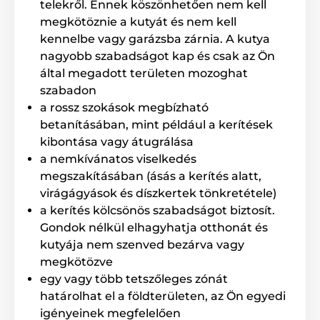
telekről. Ennek köszönhetően nem kell
A D-Fence 101
korlátlan számú kutyához
megkötöznie a kutyát és nem kell
használható. További nyakörvek
kennelbe vagy garázsba zárnia. A kutya
megvásárlásával egyszerűen bővíthető.
nagyobb szabadságot kap és csak az Ön
által megadott területen mozoghat
szabadon
a rossz szokások megbízható
Nyakörv hossza
betanításában, mint például a kerítések
A D-Fence 101 kerítéshez tartozó nyakörv
kibontása vagy átugrálása
nagyon erős és kiváló minőségű. A
a nemkívánatos viselkedés
kutyának nem okoz gondot a viselése, és
megszakításában (ásás a kerítés alatt,
jól tart a nyakon. A nyakörv hossza
18 és 70 cm között
virágágyások és díszkertek tönkretétele)
állítható.
a kerítés kölcsönös szabadságot biztosít.
Gondok nélkül elhagyhatja otthonát és
kutyája nem szenved bezárva vagy
Súly és méretek
megkötözve
egy vagy több tetszőleges zónát
Az
alapegység
szélessége 11,9 cm,
határolhat el a földterületen, az Ön egyedi
magassága 4,2 cm és hossza 15,2 cm. A
vevőegység
szélessége 4,3 cm,
igényeinek megfelelően