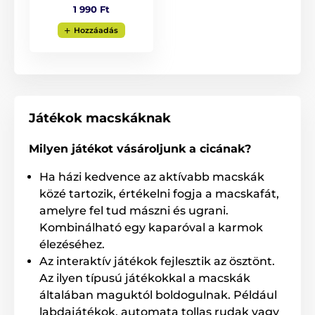
1 990 Ft
Hozzáadás
A termék előnyei:
Játékok macskáknak
Támogatja az önellátó játékformát
Milyen játékot vásároljunk a cicának?
Alkalmas macskáknak és kiskutyáknak
Könnyen hozzáférhető elemek
Ha házi kedvence az aktívabb macskák
közé tartozik, értékelni fogja a macskafát,
Beépített érzékelők az akadályok elkerülésére
amelyre fel tud mászni és ugrani.
Korlátlan szórakozás
Kombinálható egy kaparóval a karmok
élezéséhez.
Az interaktív játékok fejlesztik az ösztönt.
A termék hátrányai:
Az ilyen típusú játékokkal a macskák
A csomag nem tartalmazza az elemet
általában maguktól boldogulnak. Például
labdajátékok, automata tollas rudak vagy