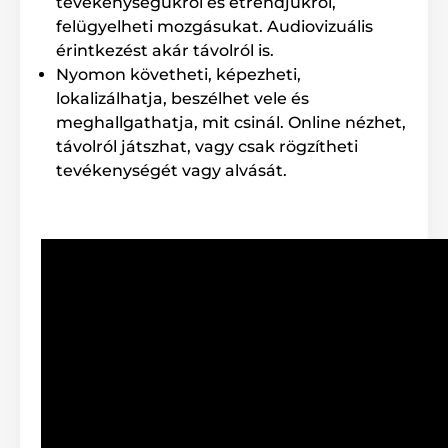
tevékenységükről és étrendjükről,
felügyelheti mozgásukat. Audiovizuális
érintkezést akár távolról is.
Nyomon követheti, képezheti,
lokalizálhatja, beszélhet vele és
meghallgathatja, mit csinál. Online nézhet,
távolról játszhat, vagy csak rögzítheti
tevékenységét vagy alvását.