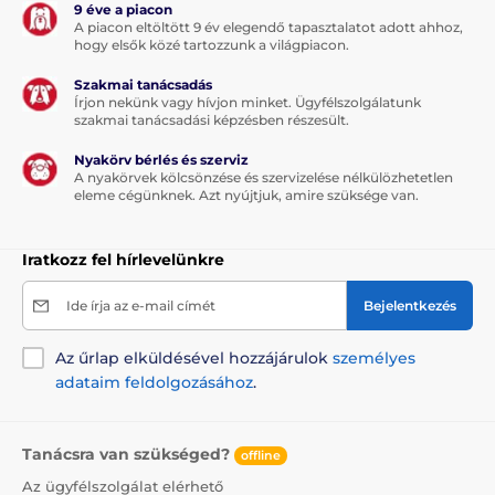
9 éve a piacon
A piacon eltöltött 9 év elegendő tapasztalatot adott ahhoz,
hogy elsők közé tartozzunk a világpiacon.
Szakmai tanácsadás
Írjon nekünk vagy hívjon minket. Ügyfélszolgálatunk
szakmai tanácsadási képzésben részesült.
Nyakörv bérlés és szerviz
A nyakörvek kölcsönzése és szervizelése nélkülözhetetlen
eleme cégünknek. Azt nyújtjuk, amire szüksége van.
Iratkozz fel hírlevelünkre
Ide írja az e-mail címét
Bejelentkezés
Az űrlap elküldésével hozzájárulok
személyes
adataim feldolgozásához
.
Tanácsra van szükséged?
offline
Az ügyfélszolgálat elérhető