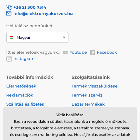
+36 21 300 7514
info@elektro-nyakorvek.hu
Hol találsz bennünket
Magyar
Itt is elérhetőek vagyunk::
Youtube
Facebook
Instagram
További információk
Szolgáltatásaink
Elérhetőségek
Termék visszaküldése
Reklamációk
Termék szerviz
Szállítás és fizetés
Bazár termékek
A cégről
Nagykereskedelem
Sütik beállításai
Ezen a weboldalon sütiket használunk a megfelelő működés
Szerződési feltételek
Cikkek és hírek
biztosítása, a forgalom elemzése, a tartalom személyre szabása
Vélemények és értékelések
és esetlegesen marketing célokra. Hozzájárulás esetén az adatok