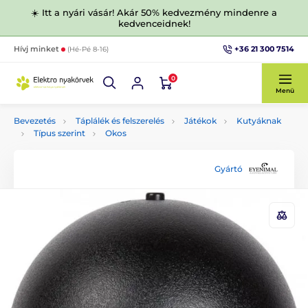
☀️ Itt a nyári vásár! Akár 50% kedvezmény mindenre a
kedvenceidnek!
+36 21 300 7514
Hívj minket
(Hé-Pé 8-16)
0
Menü
Bevezetés
Táplálék és felszerelés
Játékok
Kutyáknak
Típus szerint
Okos
Gyártó