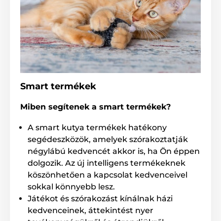
Elektronikus
Márka szerint
Eyenimal macskajátékok
Macska
Smart termékek
Miben segítenek a smart termékek?
A smart kutya termékek hatékony
segédeszközök, amelyek szórakoztatják
négylábú kedvencét akkor is, ha Ön éppen
dolgozik. Az új intelligens termékeknek
köszönhetően a kapcsolat kedvenceivel
sokkal könnyebb lesz.
Játékot és szórakozást kínálnak házi
kedvenceinek, áttekintést nyer