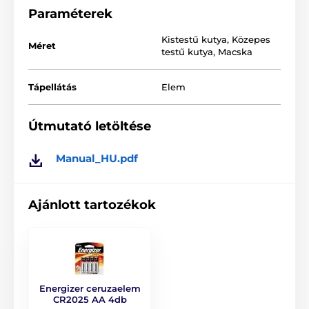
tartalmazza). A labda átmérője 8 cm.
Paraméterek
Támogatja az önellátó játékformát
Kistestű kutya
,
Közepes
Méret
Alkalmas macskáknak és kiskutyáknak
testű kutya
,
Macska
Könnyen hozzáférhető elemek
Tápellátás
Elem
Beépített érzékelők az akadályok elkerülésére
Korlátlan szórakozás
Útmutató letöltése
Manual_HU.pdf
Ajánlott tartozékok
Energizer ceruzaelem
CR2025 AA 4db