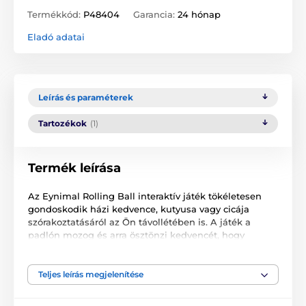
Termékkód:
P48404
Garancia:
24 hónap
Eladó adatai
Leírás és paraméterek
Tartozékok
(1)
Termék leírása
Az Eynimal Rolling Ball interaktív játék tökéletesen
gondoskodik házi kedvence, kutyusa vagy cicája
szórakoztatásáról az Ön távollétében is. A játék a
padlón mozog és arra ösztönzi kedvencét, hogy
üldözze a játékot. Az integrált érzékelők
automatikusan megváltoztatják a játék haladási
irányát, amint akadályt érzékel maga előtt. A
Teljes leírás megjelenítése
műanyagból készült játék 1 db AA típusú
ceruzaelemmel működtethető (a csomag nem