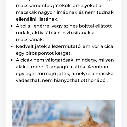
macskamentás játékok, amelyeket a
A csomag tartalma:
macskák nagyon imádnak és nem tudnak
Rolling ball
ellenállni illatának.
A tollal, egérrel vagy színes bojttal ellátott
rudak, aktív játékot biztosítanak a
Megjegyzés: A kép csak illusztráció.
macskának.
Kedvelt játék a lézermutató, amikor a cica
A műszaki specifikációk előzetes értesítés nélkül
változhatnak. A képek csak illusztrációk.
egy piros pontot kerget.
A cicák nem válogatósak, mindegy, milyen
alakú, méretű, anyagú a játék. Azonban
A termék a következő kategóriákba sorolt
egy egér formájú játék, amelyre a macska
vadászhat, nem hiányozhat otthonából.
SmartPet
Smart játékok
Kutyáknak
Macskáknak
Játékok
Kutyáknak
Okos
Labdák
Műanyag
Eyenimal
Labdák
Cicáknak
Típus szerint