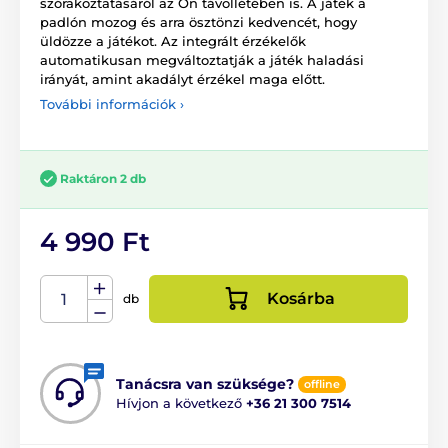
szórakoztatásáról az Ön távollétében is. A játék a
padlón mozog és arra ösztönzi kedvencét, hogy
üldözze a játékot. Az integrált érzékelők
automatikusan megváltoztatják a játék haladási
irányát, amint akadályt érzékel maga előtt.
További információk ›
Raktáron 2 db
4 990 Ft
Kosárba
db
Tanácsra van szüksége?
offline
Hívjon a következő
+36 21 300 7514