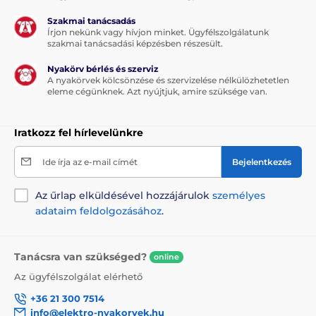
Szakmai tanácsadás
Írjon nekünk vagy hívjon minket. Ügyfélszolgálatunk
szakmai tanácsadási képzésben részesült.
Nyakörv bérlés és szerviz
A nyakörvek kölcsönzése és szervizelése nélkülözhetetlen
eleme cégünknek. Azt nyújtjuk, amire szüksége van.
Iratkozz fel hírlevelünkre
Ide írja az e-mail címét
Bejelentkezés
Az űrlap elküldésével hozzájárulok
személyes
adataim feldolgozásához
.
Tanácsra van szükséged?
online
Az ügyfélszolgálat elérhető
+36 21 300 7514
info@elektro-nyakorvek.hu