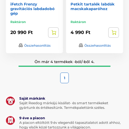
iFetch Frenzy
Petkit tartalék labdák
gravitációs labdadobó
macskakaparóhoz
gép
Raktáron
Raktáron
20 990 Ft
4 990 Ft
Összehasonlítás
Összehasonlítás
Ön már 4 termékek -ból/-ből 4.
1
Saját márkánk
Saját Reedog márkájú kisállat- és smart termékeket
gyártunk és értékesítünk. Termékpalettánk széles.
9 éve a piacon
A piacon eltöltött 9 év elegendő tapasztalatot adott ahhoz,
hogy elsők közé tartozzunk a világpiacon.