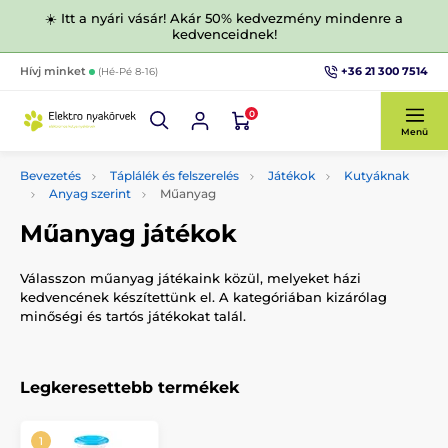
☀️ Itt a nyári vásár! Akár 50% kedvezmény mindenre a
kedvenceidnek!
+36 21 300 7514
Hívj minket
(Hé-Pé 8-16)
0
Menü
Bevezetés
Táplálék és felszerelés
Játékok
Kutyáknak
Anyag szerint
Műanyag
Műanyag játékok
Válasszon műanyag játékaink közül, melyeket házi
kedvencének készítettünk el. A kategóriában kizárólag
minőségi és tartós játékokat talál.
Legkeresettebb termékek