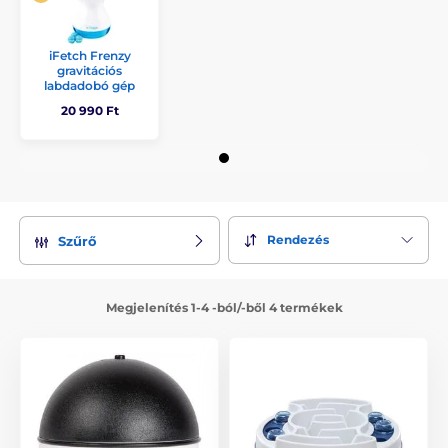
iFetch Frenzy
gravitációs
labdadobó gép
20 990 Ft
Rendezés
Szűrő
Megjelenítés 1-4 -ból/-ből 4 termékek