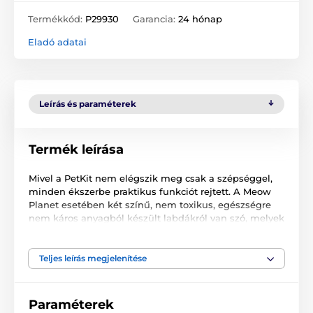
Termékkód:
P29930
Garancia:
24 hónap
Eladó adatai
Leírás és paraméterek
Termék leírása
Mivel a PetKit nem elégszik meg csak a szépséggel,
minden ékszerbe praktikus funkciót rejtett. A Meow
Planet esetében két színű, nem toxikus, egészségre
nem káros anyagból készült labdákról van szó, melyek
ellenállnak a harapásnak. Tartalék labdák a
PetKit 3v1
macskakaparóhoz.
Teljes leírás megjelenítése
Paraméterek