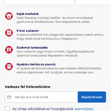
Saját márkánk
Saját Reedog márkájú kisállat- és smart termékeket
gyártunk és értékesítünk. Termékpalettánk széles.
9 éve a piacon
A piacon eltöltött 9 év elegendő tapasztalatot adott ahhoz,
hogy elsők közé tartozzunk a világpiacon.
Szakmai tanácsadás
Írjon nekünk vagy hívjon minket. Ügyfélszolgálatunk
szakmai tanácsadási képzésben részesült.
Nyakörv bérlés és szerviz
A nyakörvek kölcsönzése és szervizelése nélkülözhetetlen
eleme cégünknek. Azt nyújtjuk, amire szüksége van.
Iratkozz fel hírlevelünkre
Ide írja az e-mail címét
Bejelentkezés
Az űrlap elküldésével hozzájárulok
személyes