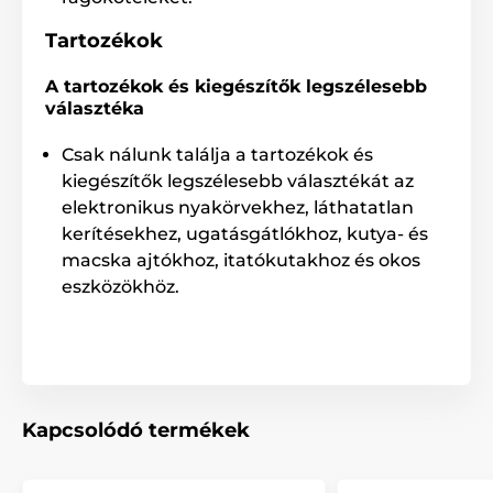
Játékok
Kutyáknak
Apportáló
Tartozékok
Harapós
Labdák
Műanyag
A tartozékok és kiegészítők legszélesebb
Labdák
választéka
Csak nálunk találja a tartozékok és
kiegészítők legszélesebb választékát az
elektronikus nyakörvekhez, láthatatlan
kerítésekhez, ugatásgátlókhoz, kutya- és
macska ajtókhoz, itatókutakhoz és okos
eszközökhöz.
Kapcsolódó termékek