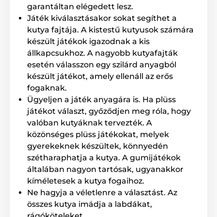
garantáltan elégedett lesz.
kínálja, amikor a labda hirtelen megáll, más irányba
mozdul el és a labda felületén található lyukaknak
Játék kiválasztásakor sokat segíthet a
köszönhetően a macska könnyebben manipulálhat
kutya fajtája. A kistestű kutyusok számára
vele. A labdák önmagukban is használhatók
készült játékok igazodnak a kis
játékként.
állkapcsukhoz. A nagyobb kutyafajták
esetén válasszon egy szilárd anyagból
készült játékot, amely ellenáll az erős
A termék előnyei:
fogaknak.
3 db eredeti Meow Planet labda (2x zöld, 1x narancs)
Ügyeljen a játék anyagára is. Ha plüss
önmagában is használható, a Petkit kaparó nélkül
játékot választ, győződjen meg róla, hogy
valóban kutyáknak tervezték. A
közönséges plüss játékokat, melyek
Megjegyzés: A kép csak illusztráció.
gyerekeknek készültek, könnyedén
szétharaphatja a kutya. A gumijátékok
A műszaki specifikációk előzetes értesítés nélkül
általában nagyon tartósak, ugyanakkor
változhatnak. A képek csak illusztrációk.
kíméletesek a kutya fogaihoz.
Ne hagyja a véletlenre a választást. Az
A termék a következő kategóriákba sorolt
összes kutya imádja a labdákat,
rágóköteleket.