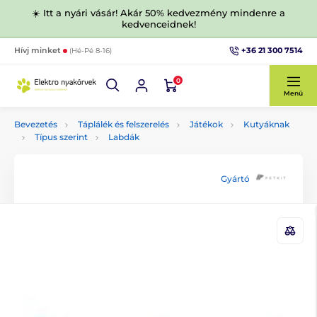
☀️ Itt a nyári vásár! Akár 50% kedvezmény mindenre a
kedvenceidnek!
+36 21 300 7514
Hívj minket
(Hé-Pé 8-16)
0
Menü
Bevezetés
Táplálék és felszerelés
Játékok
Kutyáknak
Típus szerint
Labdák
Gyártó