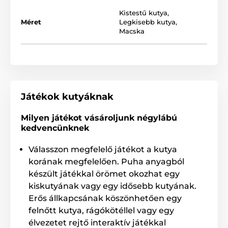
Kistestű kutya
,
Méret
Legkisebb kutya
,
Macska
Játékok kutyáknak
Milyen játékot vásároljunk négylábú
kedvencünknek
Válasszon megfelelő játékot a kutya
korának megfelelően. Puha anyagból
készült játékkal örömet okozhat egy
kiskutyának vagy egy idősebb kutyának.
Erős állkapcsának köszönhetően egy
A labdákat az egyedülálló design jellemzi. Kisebb
kráterek találhatók a labda felületén, mellyel a hold
felnőtt kutya, rágókötéllel vagy egy
felszínére hasonlít. A sima, kerek felülettel ellentétben
élvezetet rejtő interaktív játékkal
a "macska-bolygó" véletlenszerű mozgás lehetőségét