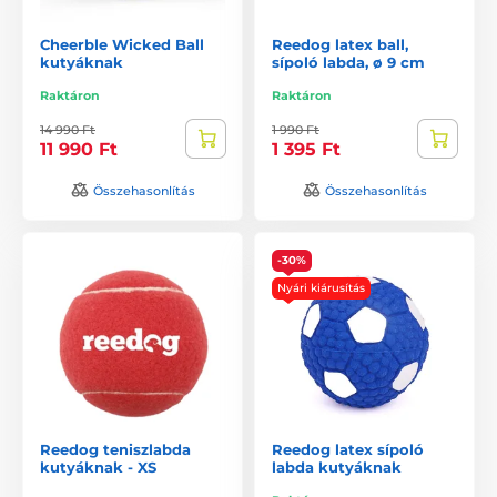
Cheerble Wicked Ball
Reedog latex ball,
kutyáknak
sípoló labda, ø 9 cm
Raktáron
Raktáron
14 990 Ft
1 990 Ft
11 990 Ft
1 395 Ft
Összehasonlítás
Összehasonlítás
-30%
Nyári kiárusítás
Reedog teniszlabda
Reedog latex sípoló
kutyáknak - XS
labda kutyáknak