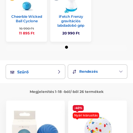
Cheerble Wicked
iFetch Frenzy
Ball Cyclone
gravitációs
labdadobó gép
16 990 Ft
20 990 Ft
11 895 Ft
Rendezés
Szűrő
Megjelenítés 1-18 -ból/-ből 26 termékek
-40%
Nyári kiárusítás