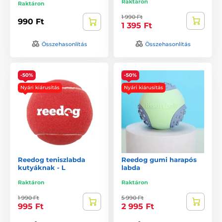
Raktáron
Raktáron
1 990 Ft
990 Ft
1 395 Ft
Összehasonlítás
Összehasonlítás
-50%
-50%
Nyári kiárusítás
Nyári kiárusítás
Reedog teniszlabda
Reedog gumi harapós
kutyáknak - L
labda
Raktáron
Raktáron
1 990 Ft
5 990 Ft
995 Ft
2 995 Ft