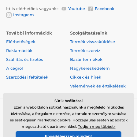
Itt is elérhetőek vagyunk::
Youtube
Facebook
Instagram
További információk
Szolgáltatásaink
Elérhetőségek
Termék visszaküldése
Reklamációk
Termék szerviz
Szállítás és fizetés
Bazár termékek
A cégről
Nagykereskedelem
Szerződési feltételek
Cikkek és hírek
Vélemények és értékelések
Sütik beállításai
Ezen a weboldalon sütiket használunk a megfelelő működés
biztosítása, a forgalom elemzése, a tartalom személyre szabása
és esetlegesen marketing célokra. Hozzájárulás esetén az adatok
megoszthatók partnereinkkel.
Tudjon meg többet»
© 2026 www.elektro-nyakorvek.hu ⦁ Webshop szolgáltatónk a
Engedélyezzen mindent
SIMPLIA.cz