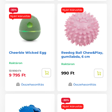
-30%
Nyári kiárusítás
Nyári kiárusítás
Cheerble Wicked Egg
Reedog Ball Chew&Play,
gumilabda, 6 cm
Raktáron
Raktáron
13 990 Ft
990 Ft
9 795 Ft
Összehasonlítás
Összehasonlítás
-30%
Nyári kiárusítás