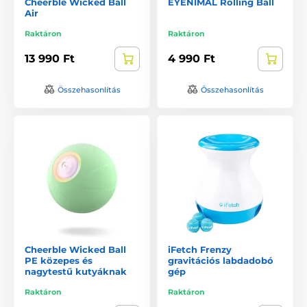
Cheerble Wicked Ball
EYENIMAL Rolling Ball
Air
Raktáron
Raktáron
13 990 Ft
4 990 Ft
Összehasonlítás
Összehasonlítás
Cheerble Wicked Ball
iFetch Frenzy
PE közepes és
gravitációs labdadobó
nagytestű kutyáknak
gép
Raktáron
Raktáron