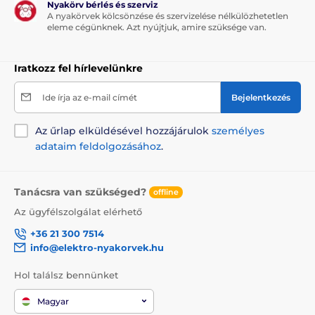
Nyakörv bérlés és szerviz
A nyakörvek kölcsönzése és szervizelése nélkülözhetetlen
eleme cégünknek. Azt nyújtjuk, amire szüksége van.
Iratkozz fel hírlevelünkre
Ide írja az e-mail címét
Bejelentkezés
Az űrlap elküldésével hozzájárulok
személyes
adataim feldolgozásához
.
Tanácsra van szükséged?
offline
Az ügyfélszolgálat elérhető
+36 21 300 7514
info@elektro-nyakorvek.hu
Hol találsz bennünket
Magyar