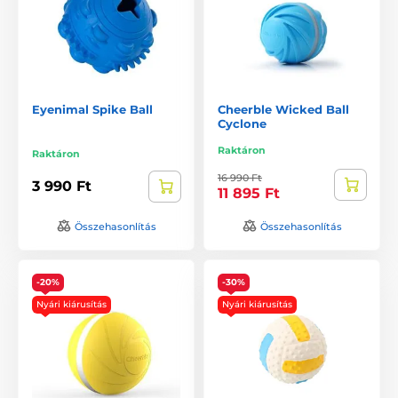
Eyenimal Spike Ball
Cheerble Wicked Ball
Cyclone
Raktáron
Raktáron
16 990 Ft
3 990 Ft
11 895 Ft
Összehasonlítás
Összehasonlítás
-20%
-30%
Nyári kiárusítás
Nyári kiárusítás