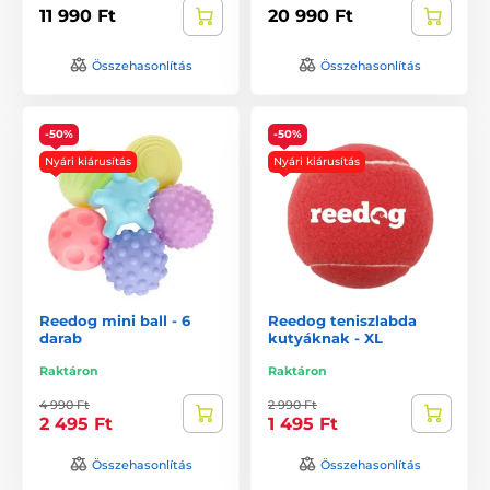
11 990 Ft
20 990 Ft
Összehasonlítás
Összehasonlítás
-50%
-50%
Nyári kiárusítás
Nyári kiárusítás
Reedog mini ball - 6
Reedog teniszlabda
darab
kutyáknak - XL
Raktáron
Raktáron
4 990 Ft
2 990 Ft
2 495 Ft
1 495 Ft
Összehasonlítás
Összehasonlítás