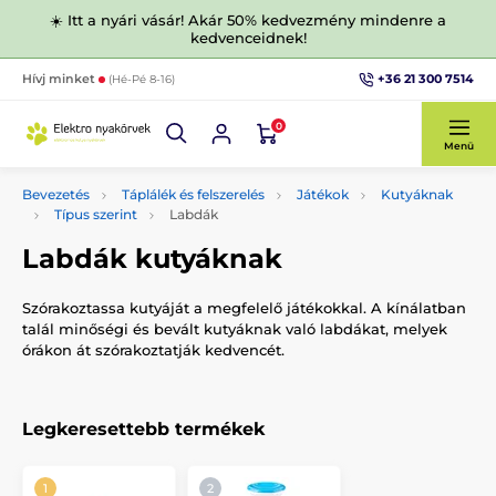
☀️ Itt a nyári vásár! Akár 50% kedvezmény mindenre a
kedvenceidnek!
+36 21 300 7514
Hívj minket
(Hé-Pé 8-16)
0
Menü
Bevezetés
Táplálék és felszerelés
Játékok
Kutyáknak
Típus szerint
Labdák
Labdák kutyáknak
Szórakoztassa kutyáját a megfelelő játékokkal. A kínálatban
talál minőségi és bevált kutyáknak való labdákat, melyek
órákon át szórakoztatják kedvencét.
Legkeresettebb termékek