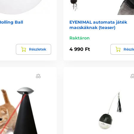
lling Ball
EYENIMAL automata játék
macskáknak (teaser)
Raktáron
4 990 Ft
Részletek
Részl