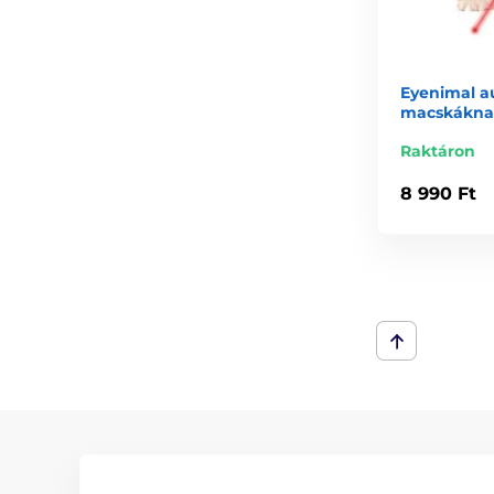
Eyenimal a
macskákna
Raktáron
8 990 Ft