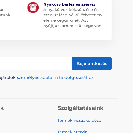
Nyakörv bérlés és szerviz
jon
A nyakörvek kölcsönzése és
atunk
szervizelése nélkülözhetetlen
eleme cégünknek. Azt
nyújtjuk, amire szüksége van.
Bejelentkezés
ájárulok
személyes adataim feldolgozásához
.
ók
Szolgáltatásaink
Termék visszaküldése
Termék szerviz