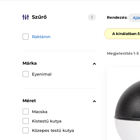
Szűrő
5
Rendezés:
Ajá
A kínálatban 
Raktáron
Megjelenítés 1-5
Márka
Eyenimal
Méret
Macska
Kistestű kutya
Közepes testű kutya