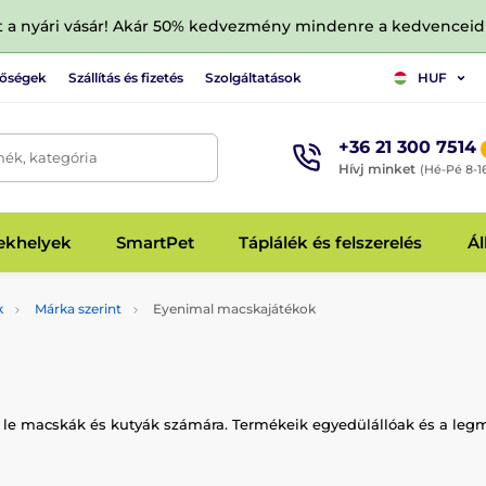
tt a nyári vásár! Akár 50% kedvezmény mindenre a kedvencei
tőségek
Szállítás és fizetés
Szolgáltatások
HUF
+36 21 300 7514
mék, kategória
Hívj minket
(Hé-Pé 8-1
fekhelyek
SmartPet
Táplálék és felszerelés
Ál
k
Márka szerint
Eyenimal macskajátékok
rt le macskák és kutyák számára. Termékeik egyedülállóak és a leg