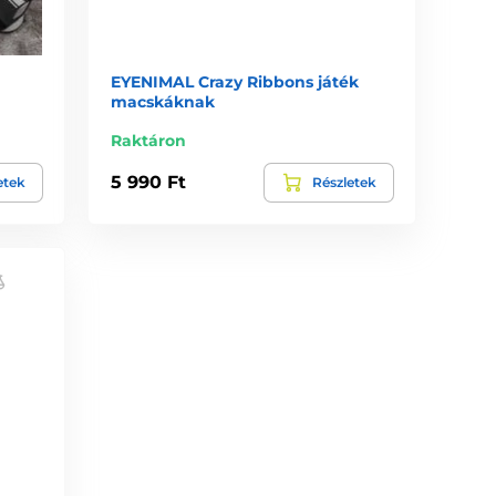
EYENIMAL Crazy Ribbons játék
macskáknak
Raktáron
5 990 Ft
etek
Részletek