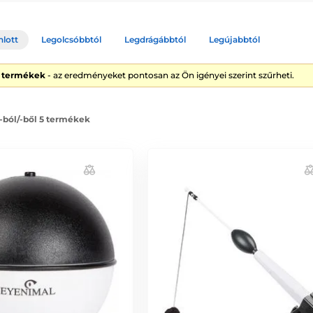
nlott
Legolcsóbbtól
Legdrágábbtól
Legújabbtól
5 termékek
- az eredményeket pontosan az Ön igényei szerint szűrheti.
 -ból/-ből 5 termékek