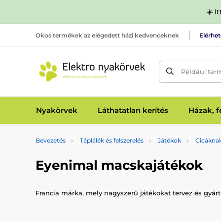
☀️ I
Okos termékek az elégedett házi kedvenceknek
Elérhe
Például ter
Nyakörvek
Láthatatlan kerítés
Házak, 
Bevezetés
Táplálék és felszerelés
Játékok
Cicákna
Eyenimal macskajátékok
Francia márka, mely nagyszerű játékokat tervez és gyá