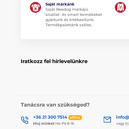
Saját márkánk
Saját Reedog márkájú
kisállat- és smart termékeket
gyártunk és értékesítünk.
Termékpalettánk széles.
Iratkozz fel hírlevelünkre
Tanácsra van szükséged?
+36 21 300 7514
info@
offline
Hívj minket
Hé-Pé 8-16
vagy ír