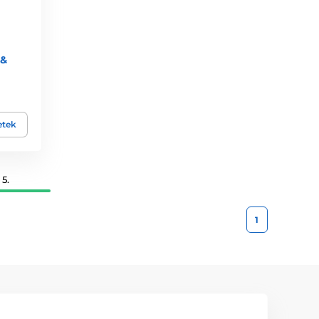
 &
etek
5.
1