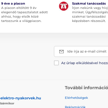
9 éve a piacon
Szakmai tanácsadás
A piacon eltöltött 9 év
Írjon nekünk vagy hív
elegendő tapasztalatot adott
minket. Ügyfélszolgál
ahhoz, hogy elsők közé
szakmai tanácsadási
tartozzunk a világpiacon.
képzésben részesült.
Ide írja az e-mail címét
Az űrlap elküldésével hozz
További informáci
elektro-nyakorvek.hu
Elérhetőségek
j
bármikor
Reklamációk