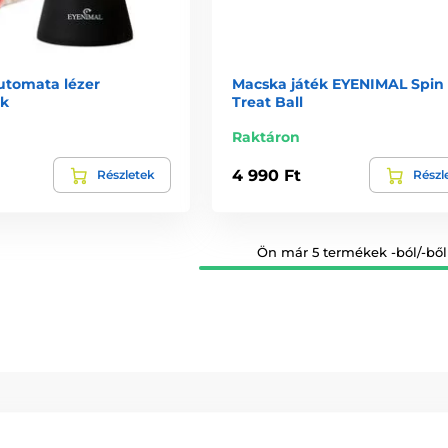
utomata lézer
Macska játék EYENIMAL Spin
k
Treat Ball
Raktáron
4 990 Ft
Részletek
Részl
Ön már 5 termékek -ból/-ből 