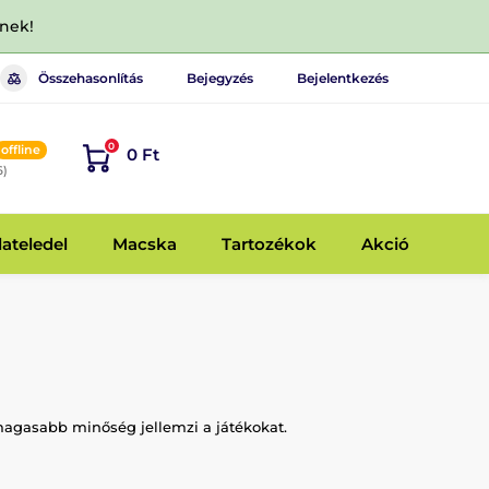
dnek!
Összehasonlítás
Bejegyzés
Bejelentkezés
0
offline
0 Ft
6)
lateledel
Macska
Tartozékok
Akció
magasabb minőség jellemzi a játékokat.