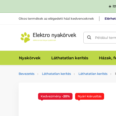
☀️ I
Okos termékek az elégedett házi kedvenceknek
Elérhe
Például ter
Nyakörvek
Láthatatlan kerítés
Házak, 
Bevezetés
Láthatatlan kerítés
Láthatatlan kerítés
P
Kedvezmény
-20%
Nyári kiárusítás