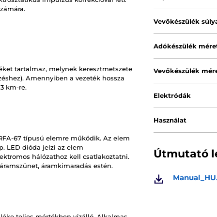
 számára.
Vevőkészülék súly
Adókészülék mére
éket tartalmaz, melynek keresztmetszete
Vevőkészülék mére
zéshez). Amennyiben a vezeték hossza
,3 km-re.
Elektródák
Használat
 RFA-67 típusú elemre működik. Az elem
p. LED dióda jelzi az elem
Útmutató l
ektromos hálózathoz kell csatlakoztatni.
. áramszünet, áramkimaradás estén.
Manual_HU
léke teljes mértékben vízálló. Alkalmas