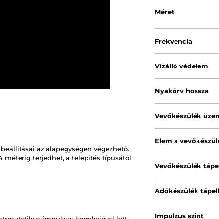
Méret
Frekvencia
Vízálló védelem
Nyakörv hossza
Vevőkészülék üze
Elem a vevőkészü
 beállításai az alapegységen végezhető.
 méterig terjedhet, a telepítés típusától
Vevőkészülék tápe
Adókészülék tápel
Impulzus szint
ktrosztatikus impulzus korrekcióval lett