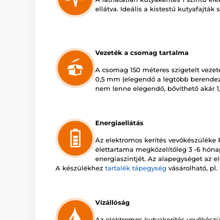
ellátva. Ideális a kistestű kutyafajták
Vezeték a csomag tartalma
A csomag 150 méteres szigetelt vezet
0,5 mm (elegendő a legtöbb berende
nem lenne elegendő, bővíthető akár 1
Energiaellátás
Az elektromos kerítés vevőkészüléke
élettartama megközelítőleg 3 -6 hóna
energiaszintjét. Az alapegységet az el
A készülékhez
tartalék tápegység
vásárolható, pl
Vízállóság
Az elektromos kutyakerítés vevőkészü