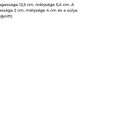
agassága 12,5 cm, mélysége 5,4 cm. A
assága 2 cm, mélysége 4 cm és a súlya
gyütt).