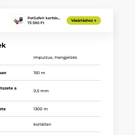
PetSafe® kerítés…
Vásárláshoz
73 590 Ft
ek
Impulzus
,
Hangjelzés
ban
150 m
tszete a
0,5 mm
ete
1300 m
korlátlan