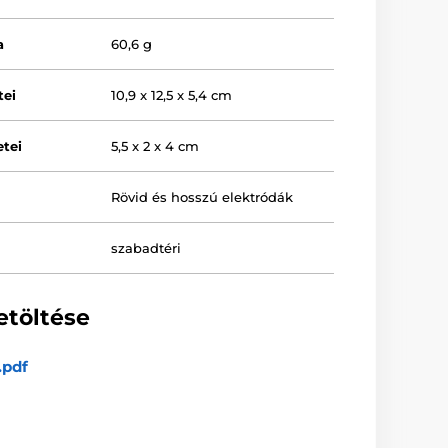
a
60,6 g
tei
10,9 x 12,5 x 5,4 cm
tei
5,5 x 2 x 4 cm
Rövid és hosszú elektródák
szabadtéri
etöltése
.pdf