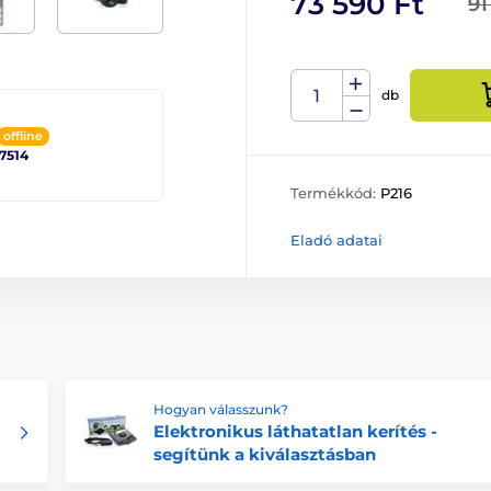
73 590 Ft
91
db
offline
 7514
Termékkód:
P216
Eladó adatai
Hogyan válasszunk?
Elektronikus láthatatlan kerítés -
segítünk a kiválasztásban