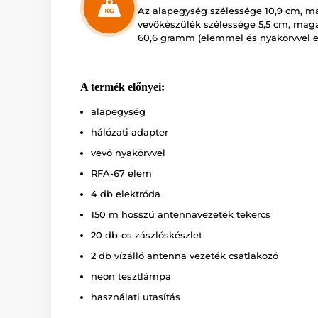
Az alapegység szélessége 10,9 cm, m
vevőkészülék szélessége 5,5 cm, mag
60,6 gramm (elemmel és nyakörvvel e
A termék előnyei:
alapegység
hálózati adapter
vevő nyakörvvel
RFA-67 elem
4 db elektróda
150 m hosszú antennavezeték tekercs
20 db-os zászlóskészlet
2 db vízálló antenna vezeték csatlakozó
neon tesztlámpa
használati utasítás