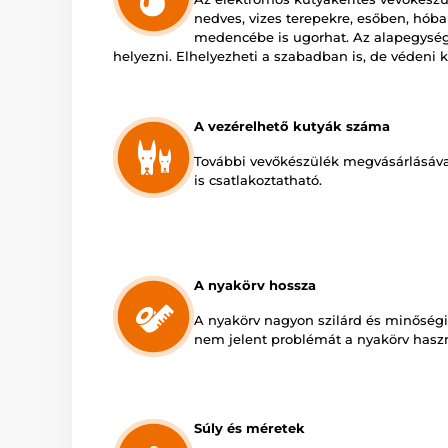
nedves, vizes terepekre, esőben, hóba
medencébe is ugorhat. Az alapegységet
helyezni. Elhelyezheti a szabadban is, de védeni ke
A vezérelhető kutyák száma
További vevőkészülék megvásárlásáva
is csatlakoztatható.
A nyakörv hossza
A nyakörv nagyon szilárd és minőségi
nem jelent problémát a nyakörv haszná
Súly és méretek