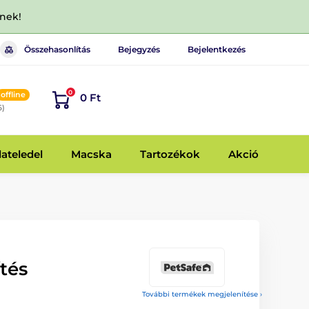
dnek!
Összehasonlítás
Bejegyzés
Bejelentkezés
0
offline
0 Ft
6)
lateledel
Macska
Tartozékok
Akció
tés
További termékek megjelenítése ›