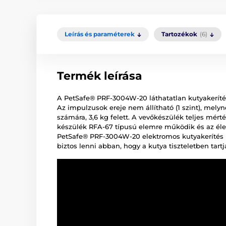
Leírás és paraméterek
Tartozékok
(6)
Termék leírása
A PetSafe® PRF-3004W-20 láthatatlan kutyakerítés
Az impulzusok ereje nem állítható (1 szint), mely
számára, 3,6 kg felett. A vevőkészülék teljes mérté
készülék RFA-67 típusú elemre működik és az éle
PetSafe® PRF-3004W-20 elektromos kutyakerítés i
biztos lenni abban, hogy a kutya tiszteletben tartj