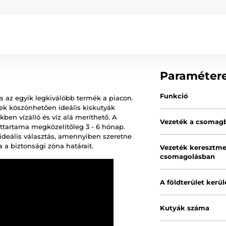
Paraméter
Funkció
 az egyik legkiválóbb termék a piacon.
nek köszönhetően ideális kiskutyák
kben vízálló és víz alá meríthető. A
Vezeték a csomag
ttartama megközelítőleg 3 - 6 hónap.
deális választás, amennyiben szeretne
a a biztonsági zóna határait.
Vezeték keresztme
csomagolásban
A földterület kerül
Kutyák száma