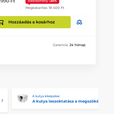
 990 Ft
Kedvezmény
-20%
Megtakarítás 18 400 Ft
Hozzáadás a kosárhoz
Garancia:
24 hónap
A kutya kiképzése
A kutya leszoktatása a megszökésről