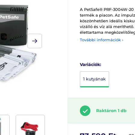
A PetSafe® PRF-3004W-20 lá
termék a piacon. Az impulzu
köszönhetően ideális kisku
vízálló és víz alá meríthe
élettartama megközelítőleg
További információk ›
Variációk:
1 kutyának
Raktáron 1 db