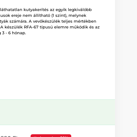
thatatlan kutyakerítés az egyik legkiválóbb
sok ereje nem állítható (1 szint), melynek
tyák számára. A vevőkészülék teljes mértékben
tő. A készülék RFA-67 típusú elemre működik és az
 3 - 6 hónap.