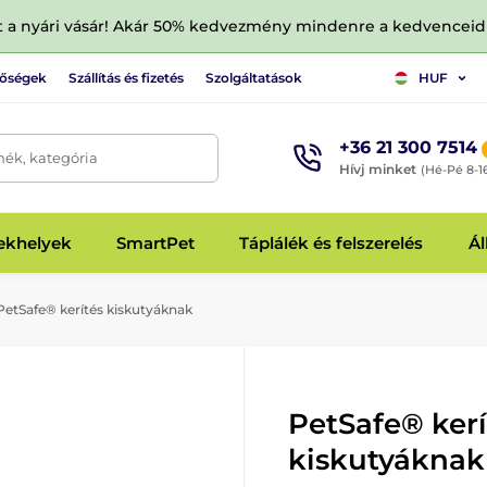
tt a nyári vásár! Akár 50% kedvezmény mindenre a kedvencei
tőségek
Szállítás és fizetés
Szolgáltatások
HUF
+36 21 300 7514
mék, kategória
Hívj minket
(Hé-Pé 8-1
fekhelyek
SmartPet
Táplálék és felszerelés
Ál
etSafe® kerítés kiskutyáknak
PetSafe® kerí
kiskutyáknak