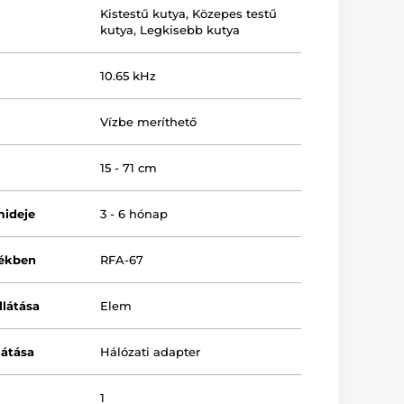
Kistestű kutya
,
Közepes testű
kutya
,
Legkisebb kutya
10.65 kHz
Vízbe meríthető
15 - 71 cm
mideje
3 - 6 hónap
lékben
RFA-67
llátása
Elem
látása
Hálózati adapter
1