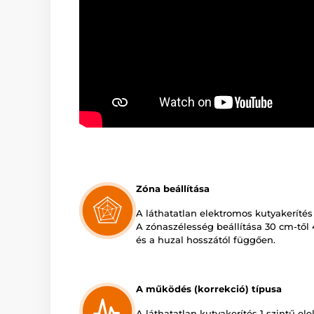
Zóna beállítása
A láthatatlan elektromos kutyakerítés
A zónaszélesség beállítása 30 cm-től 4
és a huzal hosszától függően.
A működés (korrekció) típusa
A láthatatlan kutyakerítés 1 szintű ele