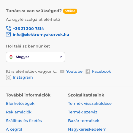
Tanácsra van szükséged?
offline
Az ügyfélszolgálat elérhető
+36 21 300 7514
info@elektro-nyakorvek.hu
Hol találsz bennünket
Magyar
Itt is elérhetőek vagyunk::
Youtube
Facebook
Instagram
További információk
Szolgáltatásaink
Elérhetőségek
Termék visszaküldése
Reklamációk
Termék szerviz
Szállítás és fizetés
Bazár termékek
A cégről
Nagykereskedelem