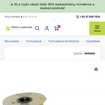
☀️ Itt a nyári vásár! Akár 50% kedvezmény mindenre a
kedvenceidnek!
+36 21 300 7514
Hívj minket
(Hé-Pé 8-16)
0
Menü
Bevezetés
Tartozékok
Tartozékok kerítéshez
Vezetékek
Gyártó