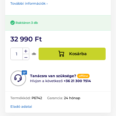
További információk ›
Raktáron 3 db
32 990 Ft
Kosárba
db
Tanácsra van szüksége?
offline
Hívjon a következő
+36 21 300 7514
Termékkód:
P6742
Garancia:
24 hónap
Eladó adatai