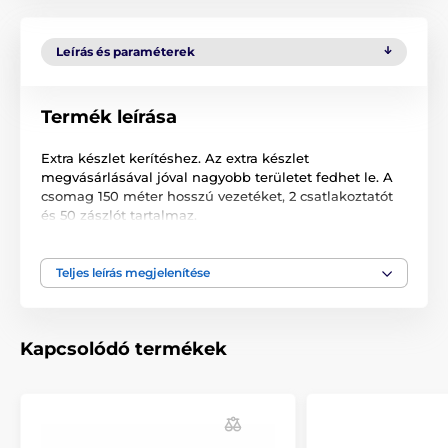
Leírás és paraméterek
Termék leírása
Extra készlet kerítéshez. Az extra készlet
megvásárlásával jóval nagyobb területet fedhet le. A
csomag 150 méter hosszú vezetéket, 2 csatlakoztatót
és 50 zászlót tartalmaz.
A műszaki specifikációk előzetes értesítés nélkül
változhatnak. A képek csak illusztrációk.
Teljes leírás megjelenítése
A termék a következő kategóriákba sorolt
Kapcsolódó termékek
Tartozékok kerítéshez
Vezetékek
Telepítés, szerelés
Kiegészítők