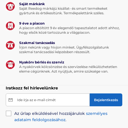
Saját márkánk
Saját Reedog márkájú kisállat- és smart termékeket
gyártunk és értékesítünk. Termékpalettánk széles.
9 éve a piacon
A piacon eltöltött 9 év elegendő tapasztalatot adott ahhoz,
hogy elsők közé tartozzunk a világpiacon.
Szakmai tanácsadás
Írjon nekünk vagy hívjon minket. Ügyfélszolgálatunk
szakmai tanácsadási képzésben részesült.
Nyakörv bérlés és szerviz
A nyakörvek kölcsönzése és szervizelése nélkülözhetetlen
eleme cégünknek. Azt nyújtjuk, amire szüksége van.
Iratkozz fel hírlevelünkre
Ide írja az e-mail címét
Bejelentkezés
Az űrlap elküldésével hozzájárulok
személyes
adataim feldolgozásához
.