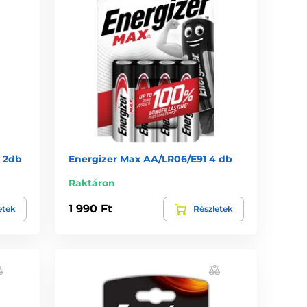
 2db
Energizer Max AA/LR06/E91 4 db
Raktáron
1 990 Ft
etek
Részletek