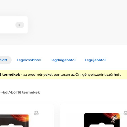
16
nlott
Legolcsóbbtól
Legdrágábbtól
Legújabbtól
16 termékek
- az eredményeket pontosan az Ön igényei szerint szűrheti.
6 -ból/-ből 16 termékek