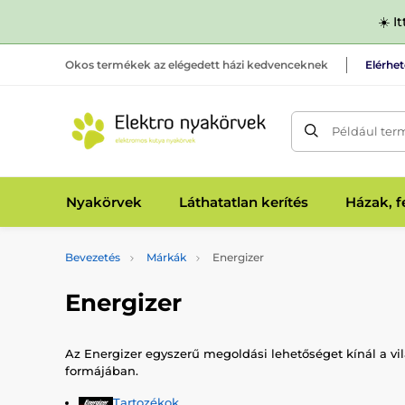
☀️ I
Okos termékek az elégedett házi kedvenceknek
Elérhe
Például ter
Nyakörvek
Láthatatlan kerítés
Házak, 
Bevezetés
Márkák
Energizer
Energizer
Az Energizer egyszerű megoldási lehetőséget kínál a vi
formájában.
Tartozékok