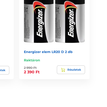
Energizer elem LR20 D 2 db
Raktáron
2 990 Ft
Részletek
etek
2 390 Ft