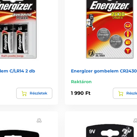
lem C/LR14 2 db
Energizer gombelem CR2430
Raktáron
1 990 Ft
Részletek
Részl