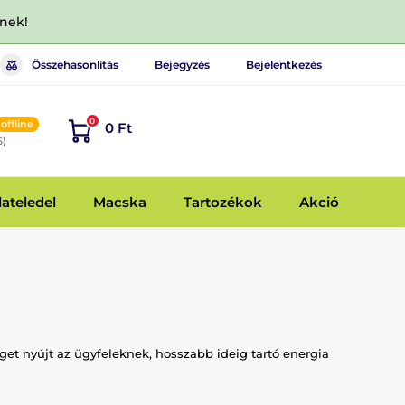
dnek!
Összehasonlítás
Bejegyzés
Bejelentkezés
0
offline
0 Ft
6)
lateledel
Macska
Tartozékok
Akció
get nyújt az ügyfeleknek, hosszabb ideig tartó energia