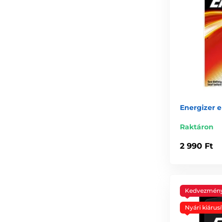
Energizer 
Raktáron
2 990 Ft
Kedvezmén
Nyári kiárusí