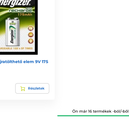
jratölthető elem 9V 175
Részletek
Ön már 16 termékek -ból/-ből 