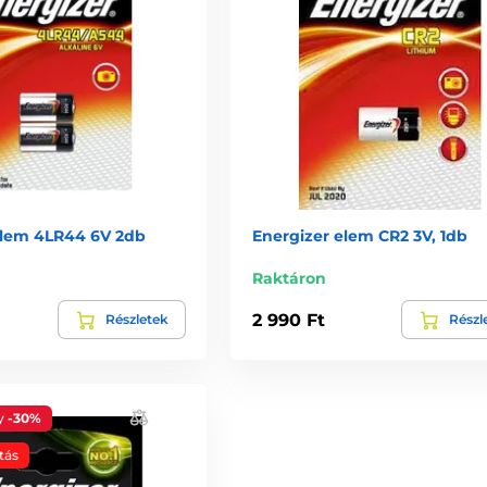
elem 4LR44 6V 2db
Energizer elem CR2 3V, 1db
Raktáron
2 990 Ft
Részletek
Részl
y
-30%
tás