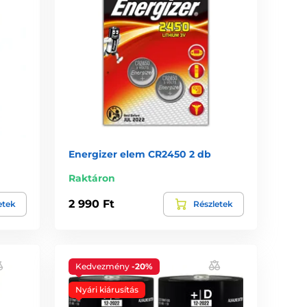
Energizer elem CR2450 2 db
Raktáron
2 990 Ft
etek
Részletek
Kedvezmény
-20%
Nyári kiárusítás