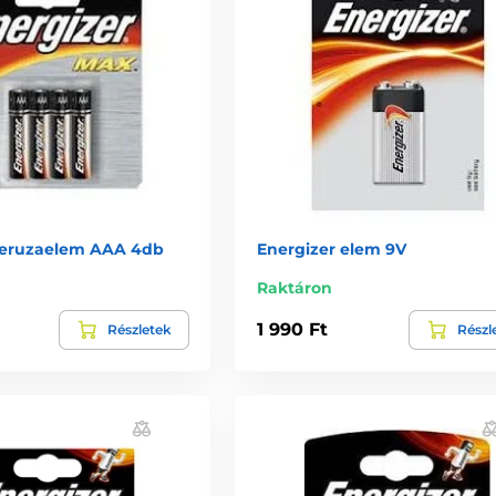
ceruzaelem AAA 4db
Energizer elem 9V
Raktáron
1 990 Ft
Részletek
Részl