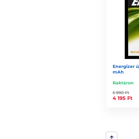
Energizer ú
mAh
Raktáron
5 990 Ft
4 195 Ft