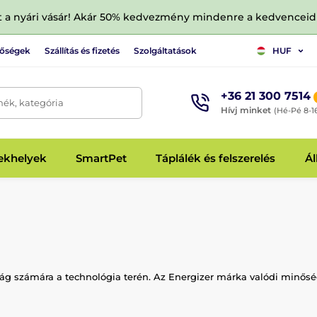
tt a nyári vásár! Akár 50% kedvezmény mindenre a kedvencei
tőségek
Szállítás és fizetés
Szolgáltatások
HUF
+36 21 300 7514
mék, kategória
Hívj minket
(Hé-Pé 8-1
fekhelyek
SmartPet
Táplálék és felszerelés
Ál
lág számára a technológia terén. Az Energizer márka valódi minősé