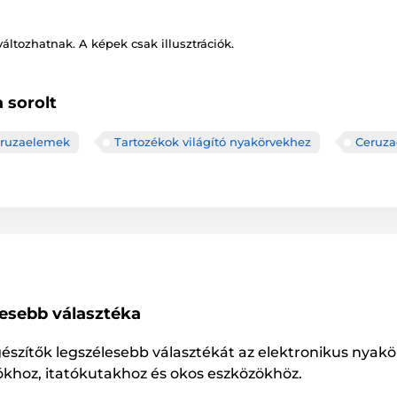
változhatnak. A képek csak illusztrációk.
 sorolt
ruzaelemek
Tartozékok világító nyakörvekhez
Ceruz
lesebb választéka
gészítők legszélesebb választékát az elektronikus nyakö
ókhoz, itatókutakhoz és okos eszközökhöz.