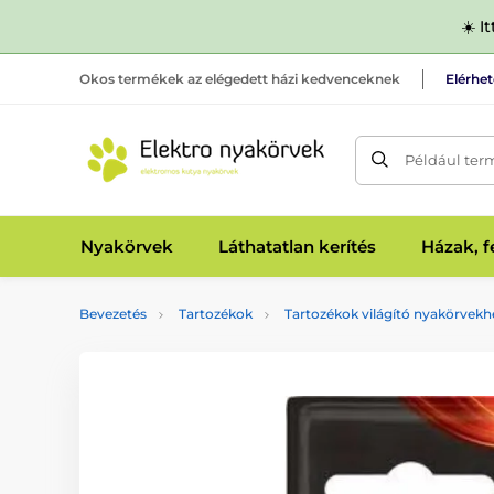
☀️ I
Okos termékek az elégedett házi kedvenceknek
Elérhe
Például ter
Nyakörvek
Láthatatlan kerítés
Házak, 
Bevezetés
Tartozékok
Tartozékok világító nyakörvekh