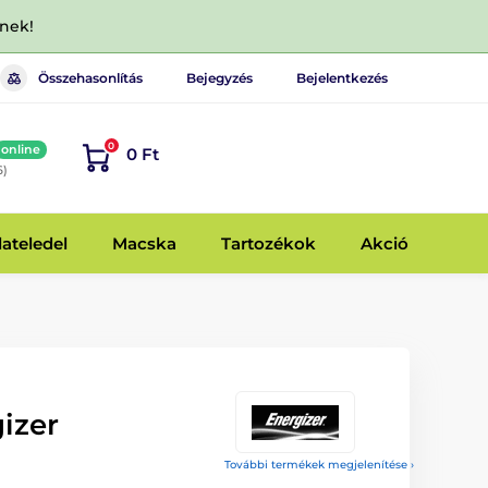
dnek!
Összehasonlítás
Bejegyzés
Bejelentkezés
0
online
0 Ft
6)
lateledel
Macska
Tartozékok
Akció
izer
További termékek megjelenítése ›