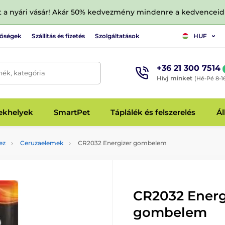
tt a nyári vásár! Akár 50% kedvezmény mindenre a kedvencei
tőségek
Szállítás és fizetés
Szolgáltatások
HUF
+36 21 300 7514
mék, kategória
Hívj minket
(Hé-Pé 8-1
fekhelyek
SmartPet
Táplálék és felszerelés
Ál
ez
Ceruzaelemek
CR2032 Energizer gombelem
CR2032 Energ
gombelem