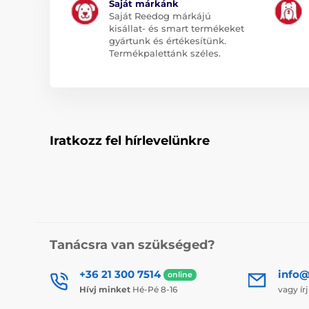
Saját márkánk
Saját Reedog márkájú
kisállat- és smart termékeket
gyártunk és értékesítünk.
Termékpalettánk széles.
Iratkozz fel hírlevelünkre
Tanácsra van szükséged?
+36 21 300 7514
info@
online
Hívj minket
Hé-Pé 8-16
vagy ír