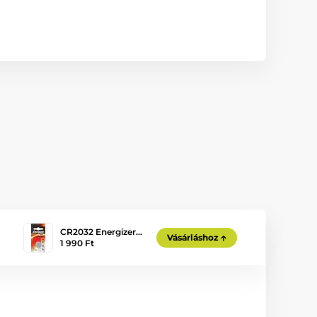
CR2032 Energizer…
Vásárláshoz
1 990 Ft