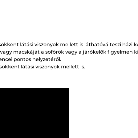
sökkent látási viszonyok mellett is láthatóvá teszi házi 
agy macskáját a sofőrök vagy a járókelők figyelmen kí
encei pontos helyzetéről.
csökkent látási viszonyok mellett is.