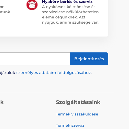
Nyakörv bérlés és szerviz
jon
A nyakörvek kölcsönzése és
atunk
szervizelése nélkülözhetetlen
eleme cégünknek. Azt
nyújtjuk, amire szüksége van.
Bejelentkezés
ájárulok
személyes adataim feldolgozásához
.
ók
Szolgáltatásaink
Termék visszaküldése
Termék szerviz