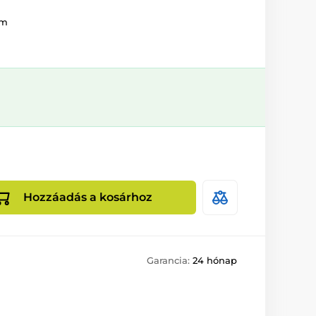
em
Hozzáadás a kosárhoz
Garancia:
24 hónap