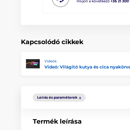
Hívjon a következő
+36 21 300
Kapcsolódó cikkek
Videók
Videó: Világító kutya és cica nyakörv
Leírás és paraméterek
Termék leírása