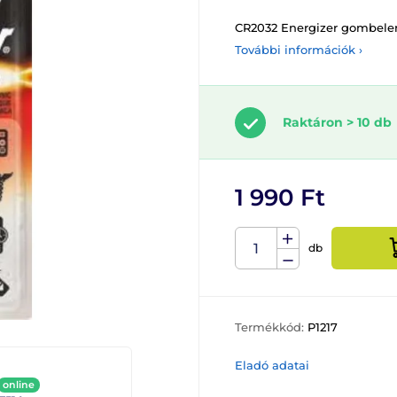
CR2032 Energizer gombel
További információk ›
Raktáron > 10 db
1 990 Ft
db
Termékkód:
P1217
Eladó adatai
online