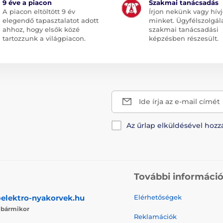
9 éve a piacon
Szakmai tanácsadás
A piacon eltöltött 9 év
Írjon nekünk vagy hív
elegendő tapasztalatot adott
minket. Ügyfélszolgál
ahhoz, hogy elsők közé
szakmai tanácsadási
tartozzunk a világpiacon.
képzésben részesült.
Ide írja az e-mail címét
Az űrlap elküldésével hozz
További informáci
elektro-nyakorvek.hu
Elérhetőségek
j
bármikor
Reklamációk