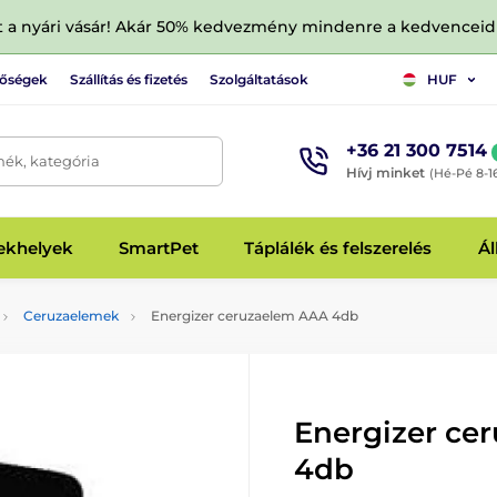
tt a nyári vásár! Akár 50% kedvezmény mindenre a kedvencei
tőségek
Szállítás és fizetés
Szolgáltatások
HUF
+36 21 300 7514
mék, kategória
Hívj minket
(Hé-Pé 8-1
fekhelyek
SmartPet
Táplálék és felszerelés
Ál
Ceruzaelemek
Energizer ceruzaelem AAA 4db
Energizer ce
4db