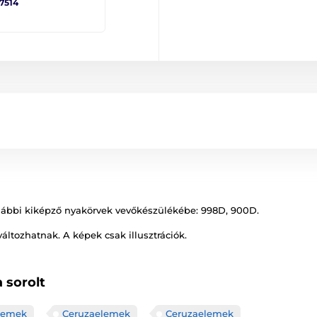
 7514
lábbi kiképző nyakörvek vevőkészülékébe: 998D, 900D.
változhatnak. A képek csak illusztrációk.
 sorolt
lemek
Ceruzaelemek
Ceruzaelemek