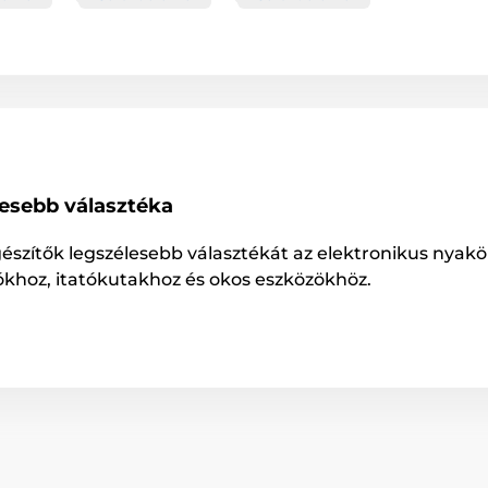
lesebb választéka
gészítők legszélesebb választékát az elektronikus nyakö
ókhoz, itatókutakhoz és okos eszközökhöz.