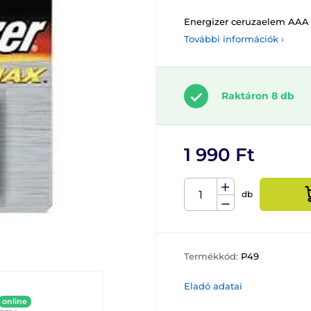
Energizer ceruzaelem AAA
További információk ›
Raktáron 8 db
1 990 Ft
db
Termékkód:
P49
Eladó adatai
online