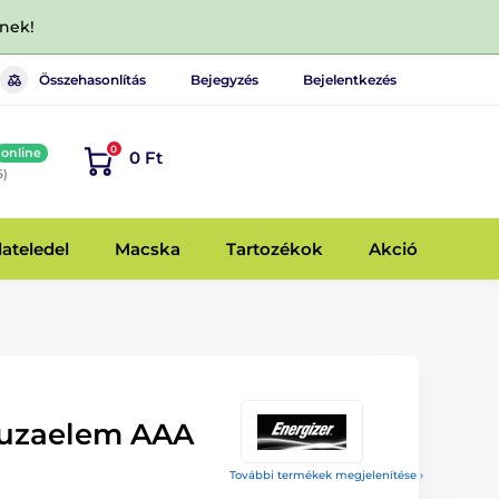
dnek!
Összehasonlítás
Bejegyzés
Bejelentkezés
0
online
0 Ft
6)
lateledel
Macska
Tartozékok
Akció
ruzaelem AAA
További termékek megjelenítése ›