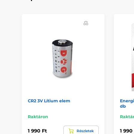
CR2 3V Lítium elem
Energ
db
Raktáron
Raktá
1 990 Ft
1 990
Részletek