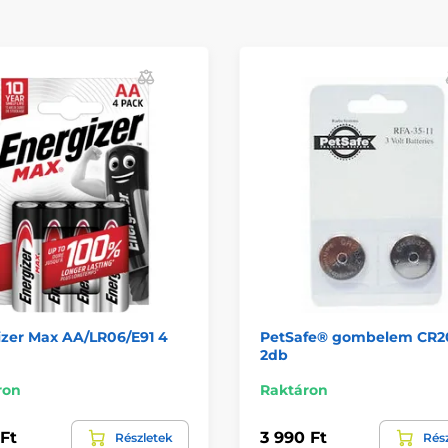
izer Max AA/LR06/E91 4
PetSafe® gombelem CR2
2db
ron
Raktáron
 Ft
3 990 Ft
Részletek
Rés