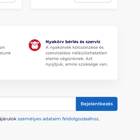
Nyakörv bérlés és szerviz
jon
A nyakörvek kölcsönzése és
atunk
szervizelése nélkülözhetetlen
eleme cégünknek. Azt
nyújtjuk, amire szüksége van.
Bejelentkezés
ájárulok
személyes adataim feldolgozásához
.