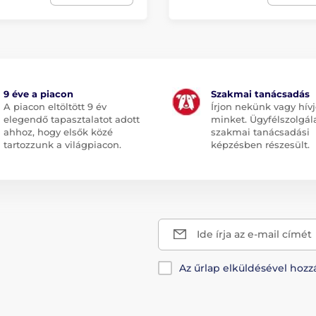
9 éve a piacon
Szakmai tanácsadás
A piacon eltöltött 9 év
Írjon nekünk vagy hív
elegendő tapasztalatot adott
minket. Ügyfélszolgál
ahhoz, hogy elsők közé
szakmai tanácsadási
tartozzunk a világpiacon.
képzésben részesült.
Ide írja az e-mail címét
Az űrlap elküldésével hozz