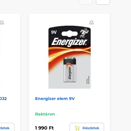
032
Energizer elem 9V
En
2d
Raktáron
Ra
1 990 Ft
1 
zletek
Részletek