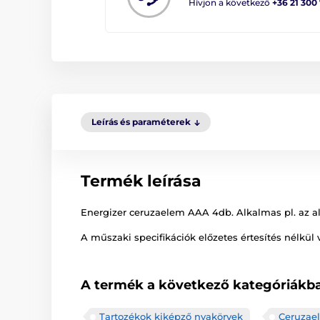
Hívjon a következő
+36 21 300
Leírás és paraméterek
Termék leírása
Energizer ceruzaelem AAA 4db. Alkalmas pl. az a
A műszaki specifikációk előzetes értesítés nélkül 
A termék a következő kategóriákba
Tartozékok kiképző nyakörvek
Ceruzae