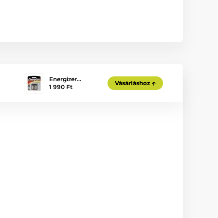
Energizer…
Vásárláshoz
1 990 Ft