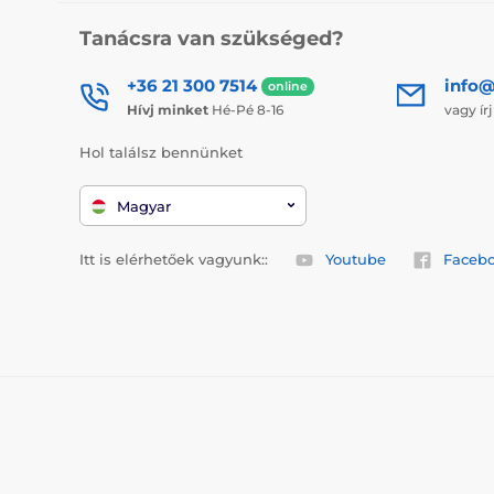
Tanácsra van szükséged?
+36 21 300 7514
info@
online
Hívj minket
Hé-Pé 8-16
vagy ír
Hol találsz bennünket
Magyar
Itt is elérhetőek vagyunk::
Youtube
Faceb