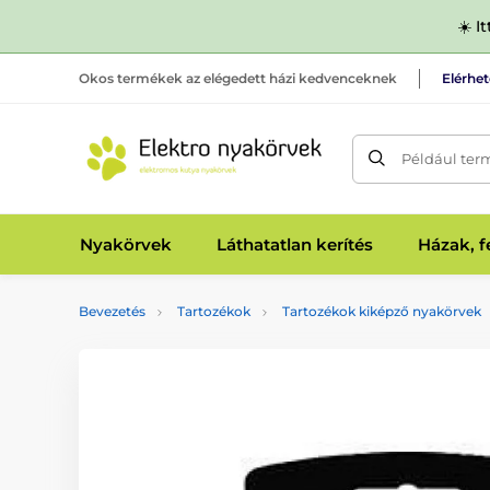
☀️ I
Okos termékek az elégedett házi kedvenceknek
Elérhe
Például ter
Nyakörvek
Láthatatlan kerítés
Házak, 
Bevezetés
Tartozékok
Tartozékok kiképző nyakörvek