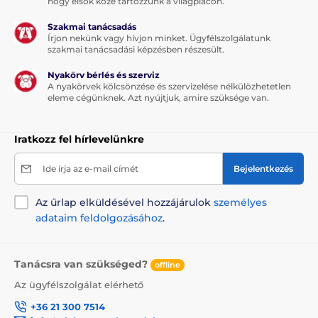
hogy elsők közé tartozzunk a világpiacon.
Szakmai tanácsadás
Írjon nekünk vagy hívjon minket. Ügyfélszolgálatunk
szakmai tanácsadási képzésben részesült.
Nyakörv bérlés és szerviz
A nyakörvek kölcsönzése és szervizelése nélkülözhetetlen
eleme cégünknek. Azt nyújtjuk, amire szüksége van.
Iratkozz fel hírlevelünkre
Ide írja az e-mail címét
Bejelentkezés
Az űrlap elküldésével hozzájárulok
személyes
adataim feldolgozásához
.
Tanácsra van szükséged?
offline
Az ügyfélszolgálat elérhető
+36 21 300 7514