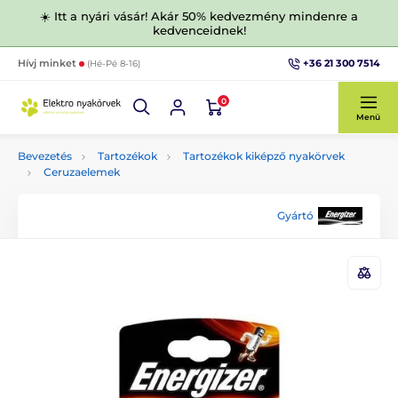
☀️ Itt a nyári vásár! Akár 50% kedvezmény mindenre a
kedvenceidnek!
+36 21 300 7514
Hívj minket
(Hé-Pé 8-16)
0
Menü
Bevezetés
Tartozékok
Tartozékok kiképző nyakörvek
Ceruzaelemek
Gyártó