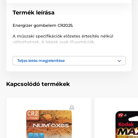
Termék leírása
Energizer gombelem CR2025.
A műszaki specifikációk előzetes értesítés nélkül
változhatnak. A képek csak illusztrációk.
Teljes leírás megjelenítése
A termék a következő kategóriákba sorolt
Tartozékok kiképző nyakörvek
Kapcsolódó termékek
Ceruzaelemek
Tartozékok ugatásgátló nyakörvek
Ceruzaelemek
Tartozékok kerítéshez
Ceruzaelemek