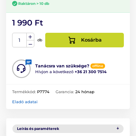
Raktáron > 10 db
1 990 Ft
Kosárba
db
Tanácsra van szüksége?
offline
Hívjon a következő
+36 21 300 7514
Termékkód:
P7774
Garancia:
24 hónap
Eladó adatai
Leírás és paraméterek