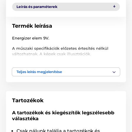
Leírás és paraméterek
Termék leírása
Energizer elem 9V.
A műszaki specifikációk előzetes értesítés nélkül
változhatnak. A képek csak illusztrációk.
Teljes leírás megjelenítése
A termék a következő kategóriákba sorolt
Tartozékok kiképző nyakörvek
Ceruzaelemek
Ceruzaelemek
Tartozékok
Tartozékok kerítéshez
Ceruzaelemek
A tartozékok és kiegészítők legszélesebb
választéka
Csak nálunk találja a tartozékok és