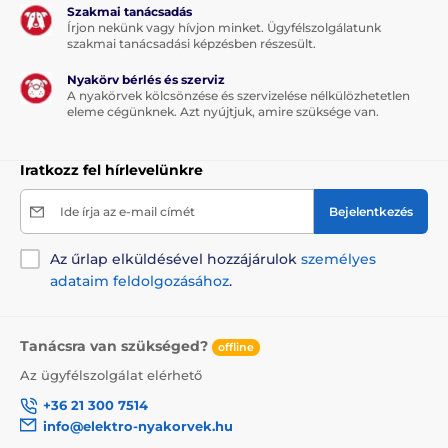
Szakmai tanácsadás
Írjon nekünk vagy hívjon minket. Ügyfélszolgálatunk
szakmai tanácsadási képzésben részesült.
Nyakörv bérlés és szerviz
A nyakörvek kölcsönzése és szervizelése nélkülözhetetlen
eleme cégünknek. Azt nyújtjuk, amire szüksége van.
Iratkozz fel hírlevelünkre
Ide írja az e-mail címét
Bejelentkezés
Az űrlap elküldésével hozzájárulok
személyes
adataim feldolgozásához
.
Tanácsra van szükséged?
offline
Az ügyfélszolgálat elérhető
+36 21 300 7514
info@elektro-nyakorvek.hu