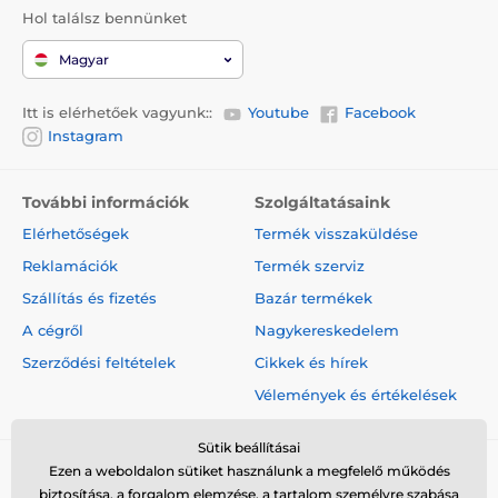
Hol találsz bennünket
Magyar
Itt is elérhetőek vagyunk::
Youtube
Facebook
Instagram
További információk
Szolgáltatásaink
Elérhetőségek
Termék visszaküldése
Reklamációk
Termék szerviz
Szállítás és fizetés
Bazár termékek
A cégről
Nagykereskedelem
Szerződési feltételek
Cikkek és hírek
Vélemények és értékelések
Sütik beállításai
Ezen a weboldalon sütiket használunk a megfelelő működés
biztosítása, a forgalom elemzése, a tartalom személyre szabása