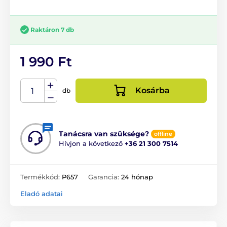
Raktáron 7 db
1 990 Ft
Kosárba
db
Tanácsra van szüksége?
offline
Hívjon a következő
+36 21 300 7514
Termékkód:
P657
Garancia:
24 hónap
Eladó adatai