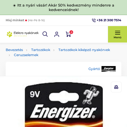
☀️ Itt a nyári vásár! Akár 50% kedvezmény mindenre a
kedvenceidnek!
+36 21 300 7514
Hívj minket
(Hé-Pé 8-16)
0
Menü
Bevezetés
Tartozékok
Tartozékok kiképző nyakörvek
Ceruzaelemek
Gyártó