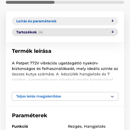
Leírás és paraméterek
Tartozékok
(4)
Termék leírása
A Patpet 772V vibrációs ugatásgátló nyakörv
biztonságos és felhasználóbarát, mely ideális szinte az
összes kutya számára. A készülék hangjelzés és 7
szinten, automatikusan növekvő rezgés korrekcióval
rendelkezik. Az ugatás érzékenysége 7 szinten
állítható. További jellemzői a kis méretek és súly,
valamint a könnyű kezelhetőség. A Patpet 772V
Teljes leírás megjelenítése
ugatásgátló nyakörv alapszintű vízálló tulajdonsággal
rendelkezik. Nem okoz problémát enyhe eső és
havazás sem, azonban víz alá nem meríthető és
Paraméterek
úszásra sem alkalmas. A nyakörv előfeltétele, hogy
hatékonyan csökkentse a kutya nem megfelelő
Funkció
Rezgés
,
Hangjelzés
szokásait. A beépített, újratölthető akkumulátor