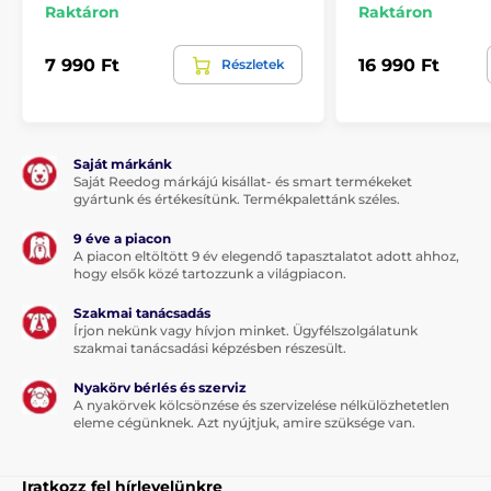
Raktáron
Raktáron
7 990 Ft
16 990 Ft
Részletek
A termék előnyei:
7 ugatás érzékenységi szint
Saját márkánk
7 szintű hangjelzés és rezgés
Saját Reedog márkájú kisállat- és smart termékeket
nincs impulzus korrekció
gyártunk és értékesítünk. Termékpalettánk széles.
üvöltés ellen is alkalmas
9 éve a piacon
A piacon eltöltött 9 év elegendő tapasztalatot adott ahhoz,
esőálló
hogy elsők közé tartozzunk a világpiacon.
kicsi és könnyű
Szakmai tanácsadás
akkumulátor élettartam akár 14 nap
Írjon nekünk vagy hívjon minket. Ügyfélszolgálatunk
szakmai tanácsadási képzésben részesült.
Nyakörv bérlés és szerviz
A termék hátrányai:
A nyakörvek kölcsönzése és szervizelése nélkülözhetetlen
eleme cégünknek. Azt nyújtjuk, amire szüksége van.
vízbe nem meríthető
mikrofon érzékelés - a környezeti hangok általi
Iratkozz fel hírlevelünkre