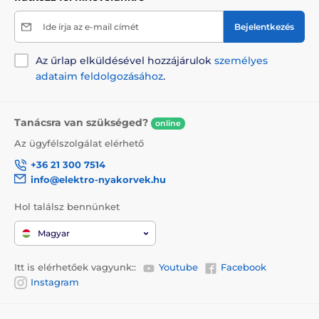
interferencia lehetősége.
Ide írja az e-mail címét
Bejelentkezés
A csomag tartalma:
Az űrlap elküldésével hozzájárulok
személyes
1x Patpet 772 V készülék
adataim feldolgozásához
.
1x szilárd nejlon nyakörv
1x USB kábel a töltéshez
Tanácsra van szükséged?
online
1x tesztdióda
Az ügyfélszolgálat elérhető
1x útmutató
+36 21 300 7514
info@elektro-nyakorvek.hu
Megjegyzés: A kép csak illusztráció.
Hol találsz bennünket
Magyar
Itt is elérhetőek vagyunk::
Youtube
Facebook
Instagram
A műszaki specifikációk előzetes értesítés nélkül
változhatnak. A képek csak illusztrációk.