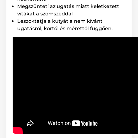
Megszünteti az ugatás miatt keletkezett
A beépített, újratölthető akkumulátor
kapacitása 280 mAh. A teljesen feltöltött
vitákat a szomszéddal
akkumulátor élettartama megközelítőleg
Leszoktatja a kutyát a nem kívánt
14 nap.
ugatásról, kortól és mérettől függően.
Vízállóság
A Patpet 772V ugatásgátló nyakörv
alapszintű vízálló tulajdonsággal
rendelkezik (
IPX5 védettségi fokozat
).
Nem okoz problémát enyhe eső és havazás sem,
azonban víz alá nem meríthető és úszásra sem
alkalmas. Használata nagyobb záporokban és
zivatarokban sem ajánlott.
Kutyafajta
A Patpet 772V ugatásgátló nyakörv
megfelel az összes méretű
kutyafajtáknak. Ideális az érzékenyebb