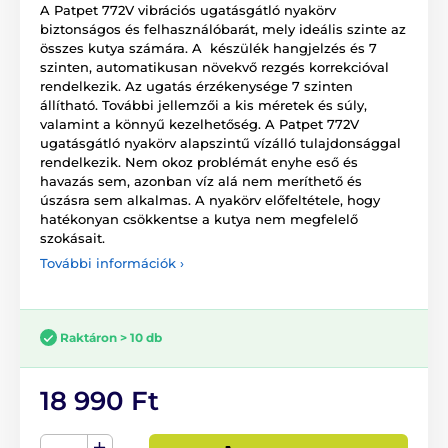
A Patpet 772V vibrációs ugatásgátló nyakörv
biztonságos és felhasználóbarát, mely ideális szinte az
összes kutya számára. A készülék hangjelzés és 7
szinten, automatikusan növekvő rezgés korrekcióval
rendelkezik. Az ugatás érzékenysége 7 szinten
állítható. További jellemzői a kis méretek és súly,
valamint a könnyű kezelhetőség. A Patpet 772V
ugatásgátló nyakörv alapszintű vízálló tulajdonsággal
rendelkezik. Nem okoz problémát enyhe eső és
havazás sem, azonban víz alá nem meríthető és
úszásra sem alkalmas. A nyakörv előfeltétele, hogy
hatékonyan csökkentse a kutya nem megfelelő
szokásait.
További információk ›
Raktáron > 10 db
18 990 Ft