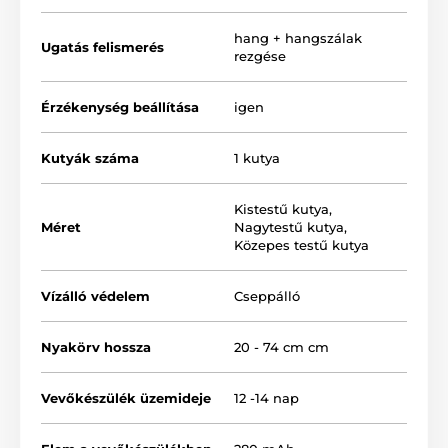
kapacitása 280 mAh. A teljesen feltöltött akkumulátor
élettartama megközelítőleg 14 nap. A vevőkészülék
hang + hangszálak
Ugatás felismerés
súlya mindössze 70 gramm, minden funkció külön
rezgése
gombbal rendelkezik (miniatűr kijelző).
Érzékenység beállítása
igen
Kutyák száma
1 kutya
Kistestű kutya
,
Méret
Nagytestű kutya
,
Közepes testű kutya
Vízálló védelem
Cseppálló
Nyakörv hossza
20 - 74 cm cm
Vevőkészülék üzemideje
12 -14 nap