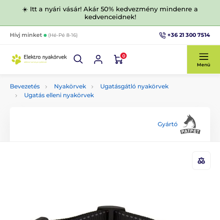
☀️ Itt a nyári vásár! Akár 50% kedvezmény mindenre a
kedvenceidnek!
+36 21 300 7514
Hívj minket
(Hé-Pé 8-16)
0
Menü
Bevezetés
Nyakörvek
Ugatásgátló nyakörvek
Ugatás elleni nyakörvek
Gyártó