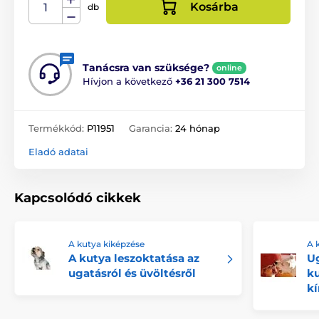
Kosárba
db
Tanácsra van szüksége?
online
Hívjon a következő
+36 21 300 7514
Termékkód:
P11951
Garancia:
24 hónap
Eladó adatai
Kapcsolódó cikkek
A kutya kiképzése
A 
A kutya leszoktatása az
Ug
ugatásról és üvöltésről
ku
kí