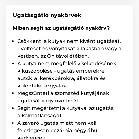
nyakörv ideális üvöltés ellen is.
Ugatásgátló nyakörvek
Korrekció típusa
Miben segít az ugatásgátló nyakörv?
A Patpet 772V ugatásgátló nyakörv
hangjelzéssel és 7 szintű rezgéssel
Csökkenti a kutyák nem kívánt ugatását,
használható. A hangjelzés korrekció
üvöltését és vonyítását a lakásban vagy a
szükség szerint deaktiválható. Probléma nélkül
kertben, az Ön távollétében.
beállíthatja és testre szabhatja kutyájának a
A kutya nem megfelelő viselkedésének
nyakörvet.
kiküszöbölése - ugatás emberekre,
autókra, kerékpárokra, állatokra és
A készülék beállítása
különféle tárgyakra.
Megszünteti a szomszéd kutyájának
Egy egyszerű, gombokkal ellátott
ugatását vagy üvöltését.
kapcsolórendszer megkönnyíti az
Segít megértetni a kutyával az ugatás
ugatásgátló nyakörv használatát. A
készülék néhány egyszerű lépésben beállítható.
alkalmatlanságát.
A zavaró ugatás miatt nem kell
feleslegesen bezárnia négylábú
Energiaellátás
kedvenceit.