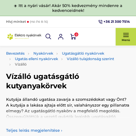
☀️ Itt a nyári vásár! Akár 50% kedvezmény mindenre a
kedvenceidnek!
+36 21 300 7514
Hívj minket
(Hé-Pé 8-16)
0
Menü
Bevezetés
Nyakörvek
Ugatásgátló nyakörvek
Ugatás elleni nyakörvek
Vízálló tulajdonság szerint
Vízálló
Vízálló ugatásgátló
kutyanyakörvek
Kutyája állandó ugatása zavarja a szomszédokat vagy Önt?
A kutyája a lakása ajtaja előtt sír, valahányszor egy pillanatra
elmegy? Az ugatásgátló nyakörv a megfelelő megoldás.
Összegyűjtöttük a vezető gyártók legjobb ugatásgátló
nyakörveit. Az elektronikus nyakörv kiválasztásakor az egyik
fontos tényező a vízállóság.
A vízálló ugatásgátló
Teljes leírás megjelenítése
›
nyakörvek esetében előfordulhat, hogy kissé nedvesek,