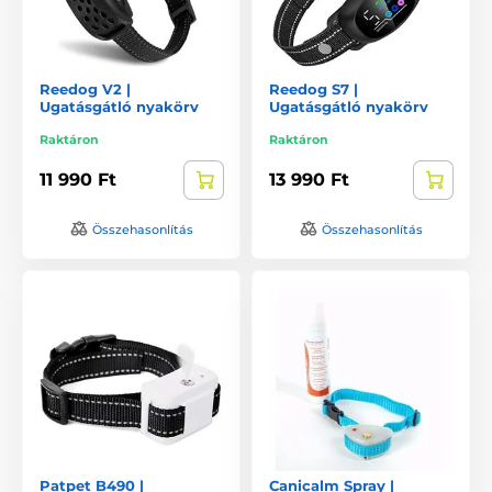
Reedog V2 |
Reedog S7 |
Ugatásgátló nyakörv
Ugatásgátló nyakörv
Raktáron
Raktáron
11 990 Ft
13 990 Ft
Összehasonlítás
Összehasonlítás
Patpet B490 |
Canicalm Spray |