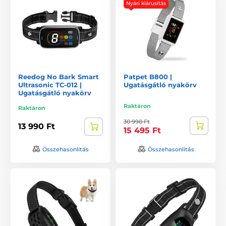
Nyári kiárusítás
Reedog No Bark Smart
Patpet B800 |
Ultrasonic TC-012 |
Ugatásgátló nyakörv
Ugatásgátló nyakörv
Raktáron
Raktáron
30 990 Ft
13 990 Ft
15 495 Ft
Összehasonlítás
Összehasonlítás