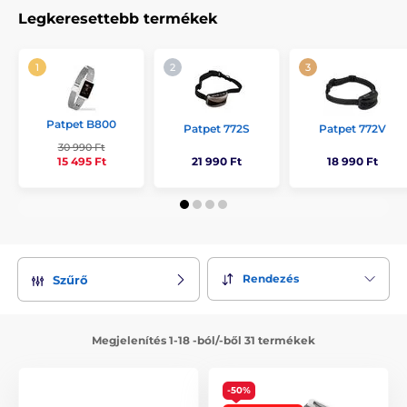
nem zavarja őket még a könnyű eső vagy például a sár
Legkeresettebb termékek
sem.
Patpet B800
Patpet 772S
Patpet 772V
30 990 Ft
21 990 Ft
18 990 Ft
15 495 Ft
Rendezés
Szűrő
Megjelenítés 1-18 -ból/-ből 31 termékek
-50%