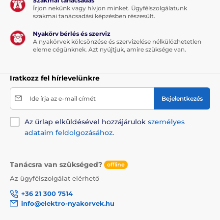
Szakmai tanácsadás
Írjon nekünk vagy hívjon minket. Ügyfélszolgálatunk
szakmai tanácsadási képzésben részesült.
Nyakörv bérlés és szerviz
A nyakörvek kölcsönzése és szervizelése nélkülözhetetlen
eleme cégünknek. Azt nyújtjuk, amire szüksége van.
Iratkozz fel hírlevelünkre
Ide írja az e-mail címét
Bejelentkezés
Az űrlap elküldésével hozzájárulok
személyes
adataim feldolgozásához
.
Tanácsra van szükséged?
offline
Az ügyfélszolgálat elérhető
+36 21 300 7514
info@elektro-nyakorvek.hu