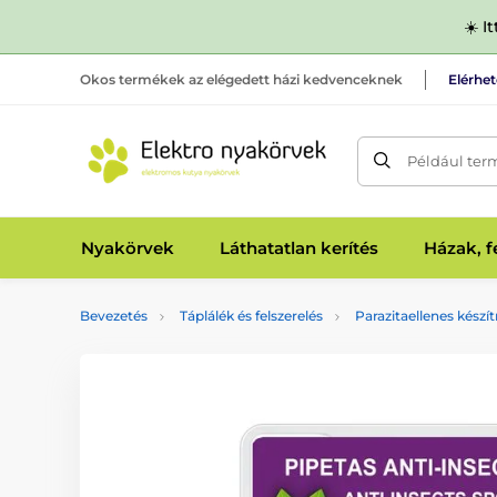
☀️ I
Okos termékek az elégedett házi kedvenceknek
Elérhe
Például ter
Nyakörvek
Láthatatlan kerítés
Házak, 
Bevezetés
Táplálék és felszerelés
Parazitaellenes kész