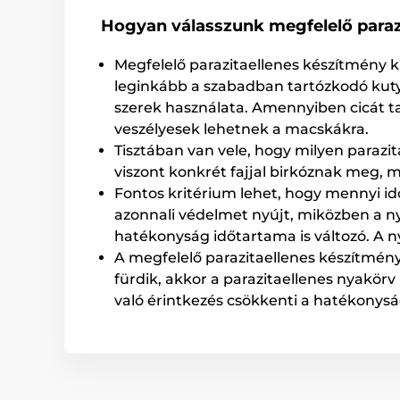
Hogyan válasszunk megfelelő paraz
Megfelelő parazitaellenes készítmény k
leginkább a szabadban tartózkodó kuty
szerek használata. Amennyiben cicát ta
veszélyesek lehetnek a macskákra.
Tisztában van vele, hogy milyen parazi
viszont konkrét fajjal birkóznak meg, m
Fontos kritérium lehet, hogy mennyi idő
azonnali védelmet nyújt, miközben a ny
hatékonyság időtartama is változó. A n
A megfelelő parazitaellenes készítmény
fürdik, akkor a parazitaellenes nyakörv
való érintkezés csökkenti a hatékonysá