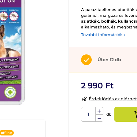
A parazitaellenes pipetták
gerániol, margóza és leven
az
atkák, bolhák, kullancs
alkalmazható, és megbízhat
További információk ›
Úton 12 db
2 990 Ft
Érdeklődés az elérhe
db
offline