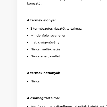
keresztül.
A termék előnyei:
3 természetes riasztót tartalmaz
Mindenféle rovar ellen
Illat: gyógynövény
Nincs mellékhatás
Nincs ellenjavallat
A termék hátrányai:
Nincs
A csomag tartalma:
Menforsan parazitaellenes pipetták kutyáknak,