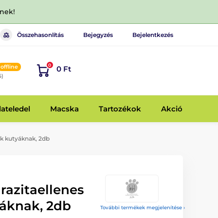
dnek!
Összehasonlítás
Bejegyzés
Bejelentkezés
0
offline
0 Ft
6)
lateledel
Macska
Tartozékok
Akció
ák kutyáknak, 2db
razitaellenes
yáknak, 2db
További termékek megjelenítése ›