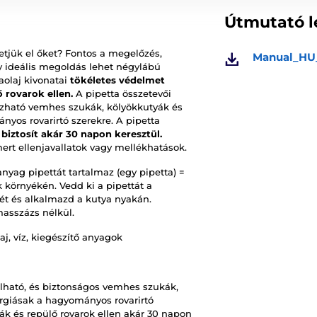
Útmutató l
etjük el őket? Fontos a megelőzés,
Manual_HU
y ideális megoldás lehet négylábú
aolaj kivonatai
tökéletes védelmet
 rovarok ellen.
A pipetta összetevői
azható vemhes szukák, kölyökkutyák és
nyos rovarirtó szerekre. A pipetta
iztosít akár 30 napon keresztül.
ert ellenjavallatok vagy mellékhatások.
yag pipettát tartalmaz (egy pipetta) =
 környékén. Vedd ki a pipettát a
tejét és alkalmazd a kutya nyakán.
masszázs nélkül.
aj, víz, kiegészítő anyagok
lható, és biztonságos vemhes szukák,
ergiásak a hagyományos rovarirtó
kák és repülő rovarok ellen akár 30 napon