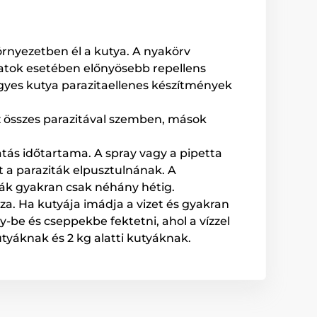
örnyezetben él a kutya. A nyakörv
latok esetében előnyösebb repellens
egyes kutya parazitaellenes készítmények
z összes parazitával szemben, mások
atás időtartama. A spray vagy a pipetta
t a paraziták elpusztulnának. A
ták gyakran csak néhány hétig.
a. Ha kutyája imádja a vizet és gyakran
y-be és cseppekbe fektetni, ahol a vízzel
tyáknak és 2 kg alatti kutyáknak.