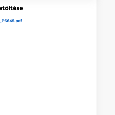
etöltése
_P6645.pdf