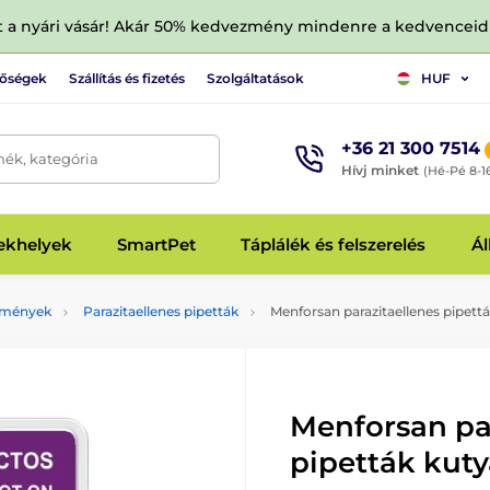
tt a nyári vásár! Akár 50% kedvezmény mindenre a kedvencei
tőségek
Szállítás és fizetés
Szolgáltatások
HUF
+36 21 300 7514
mék, kategória
Hívj minket
(Hé-Pé 8-1
fekhelyek
SmartPet
Táplálék és felszerelés
Ál
ítmények
Parazitaellenes pipetták
Menforsan parazitaellenes pipett
Menforsan pa
pipetták kut