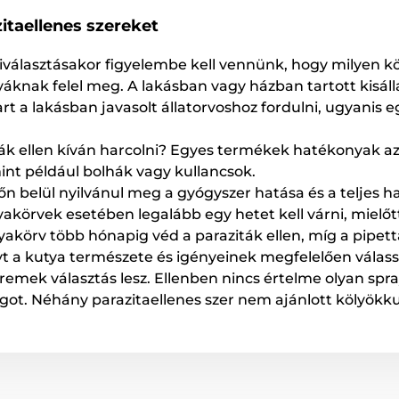
itaellenes szereket
iválasztásakor figyelembe kell vennünk, hogy milyen k
áknak felel meg. A lakásban vagy házban tartott kisál
rt a lakásban javasolt állatorvoshoz fordulni, ugyanis 
ták ellen kíván harcolni? Egyes termékek hatékonyak a
int például bolhák vagy kullancsok.
n belül nyilvánul meg a gyógyszer hatása és a teljes h
akörvek esetében legalább egy hetet kell várni, mielőt
yakörv több hónapig véd a paraziták ellen, míg a pipet
t a kutya természete és igényeinek megfelelően válassz
 remek választás lesz. Ellenben nincs értelme olyan spra
got. Néhány parazitaellenes szer nem ajánlott kölyökku