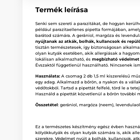
Termék leírása
Senki sem szereti a parazitákat, de hogyan kerülh
például parazitaellenes pipetta formájában, amel
barátod számára. A gerániol, margóza és levendul
nyújtanak az atkák, bolhák, kullancsok és repülő
tisztán természetesek, így biztonságosan alkalm
olyan kutyák esetében, akik allergiásak a hagyomá
lokálisan alkalmazható, és
megbízható védelmet b
Évszaktól függetlenül használható. Nincsenek ism
Használata:
A csomag 2 db 1,5 ml kiszerelésű műan
egy adag. Alkalmazd a bőrön, a nyakon és a vállak
védőtokból. Tartsd a pipettát felfelé, törd le a te
Használd a pipettát közvetlenül a bőrön további 
Összetétel
: gerániol, margóza (neem), levendulaol
Ez a természetes készítmény egész évben haszná
kölyökkutyák és olyan kutyák számára is, akik all
szerekre. Védelmet nyújt a bolhák, kullancsok, at