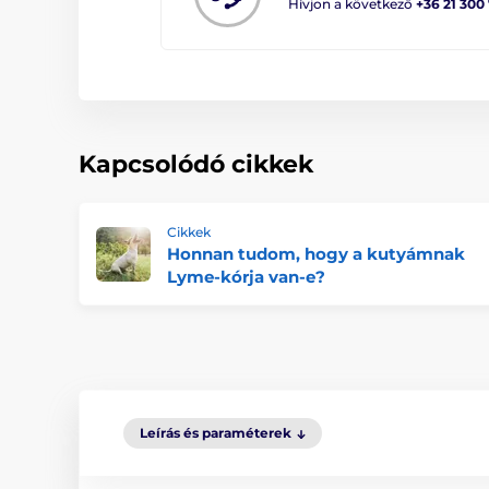
Hívjon a következő
+36 21 300
Kapcsolódó cikkek
Cikkek
Honnan tudom, hogy a kutyámnak
Lyme-kórja van-e?
Leírás és paraméterek