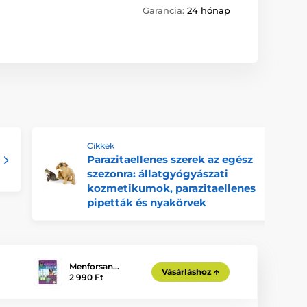
Garancia:
24 hónap
Cikkek
Parazitaellenes szerek az egész
szezonra: állatgyógyászati ​​
kozmetikumok, parazitaellenes
pipetták és nyakörvek
Menforsan…
Vásárláshoz
2 990 Ft