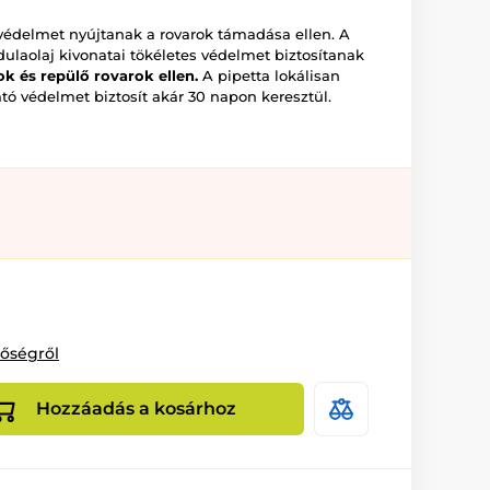
 védelmet nyújtanak a rovarok támadása ellen. A
dulaolaj kivonatai tökéletes védelmet biztosítanak
ok és repülő rovarok ellen.
A pipetta lokálisan
ó védelmet biztosít akár 30 napon keresztül.
tőségről
Hozzáadás a kosárhoz